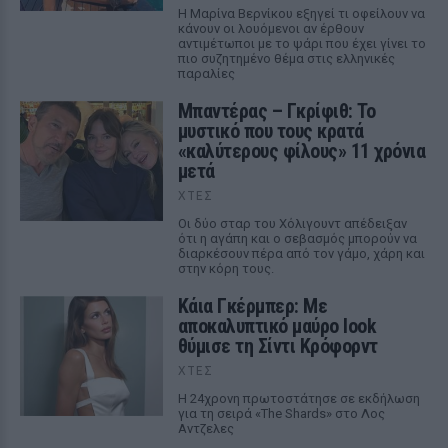
Η Μαρίνα Βερνίκου εξηγεί τι οφείλουν να
κάνουν οι λουόμενοι αν έρθουν
αντιμέτωποι με το ψάρι που έχει γίνει το
πιο συζητημένο θέμα στις ελληνικές
παραλίες
Μπαντέρας – Γκρίφιθ: Το
μυστικό που τους κρατά
«καλύτερους φίλους» 11 χρόνια
μετά
ΧΤΕΣ
Οι δύο σταρ του Χόλιγουντ απέδειξαν
ότι η αγάπη και ο σεβασμός μπορούν να
διαρκέσουν πέρα από τον γάμο, χάρη και
στην κόρη τους.
Κάια Γκέρμπερ: Με
αποκαλυπτικό μαύρο look
θύμισε τη Σίντι Κρόφορντ
ΧΤΕΣ
Η 24χρονη πρωτοστάτησε σε εκδήλωση
για τη σειρά «The Shards» στο Λος
Αντζελες