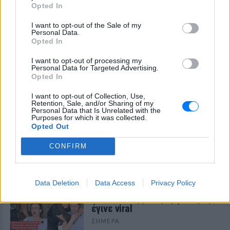
Opted In
I want to opt-out of the Sale of my
Personal Data.
Opted In
I want to opt-out of processing my
Personal Data for Targeted Advertising.
Opted In
Γέννησε η Λίλα Μπακλέση: Η απροσδόκητη
I want to opt-out of Collection, Use,
ανάρτηση του συντρόφου της για τον ερχομό
Retention, Sale, and/or Sharing of my
του γιου τους
Personal Data that Is Unrelated with the
Purposes for which it was collected.
Η γνωστή ηθοποιός Λίλα Μπακλέση έγινε για πρώτη φορά
Opted Out
μαμά, καλωσορίζοντας στον κόσμο ένα υγιέστατο αγοράκι
το βράδυ της Παρασκευής 7 Αυγούστου.
CONFIRM
ΣΉΜΕΡΑ
Νοσηλεύτρια πήγε κομμωτήριο
Data Deletion
Data Access
Privacy Policy
πρώτη φορά μετά από 4 χρόνια
– Η απίθανη μεταμόρφωσή της
έγινε viral
ΣΉΜΕΡΑ