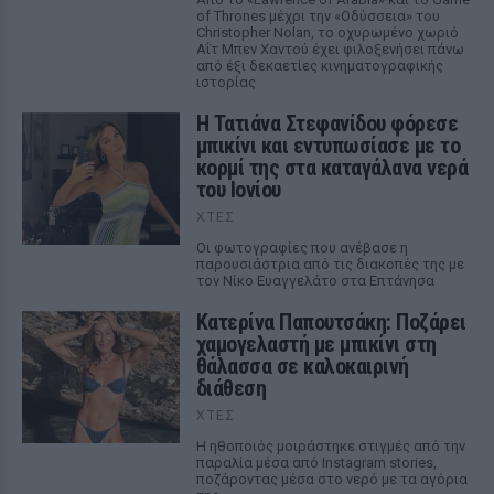
of Thrones μέχρι την «Οδύσσεια» του
Christopher Nolan, το οχυρωμένο χωριό
Αΐτ Μπεν Χαντού έχει φιλοξενήσει πάνω
από έξι δεκαετίες κινηματογραφικής
ιστορίας
Η Τατιάνα Στεφανίδου φόρεσε
μπικίνι και εντυπωσίασε με το
κορμί της στα καταγάλανα νερά
του Ιονίου
ΧΤΕΣ
Οι φωτογραφίες που ανέβασε η
παρουσιάστρια από τις διακοπές της με
τον Νίκο Ευαγγελάτο στα Επτάνησα
Κατερίνα Παπουτσάκη: Ποζάρει
χαμογελαστή με μπικίνι στη
θάλασσα σε καλοκαιρινή
διάθεση
ΧΤΕΣ
Η ηθοποιός μοιράστηκε στιγμές από την
παραλία μέσα από Instagram stories,
ποζάροντας μέσα στο νερό με τα αγόρια