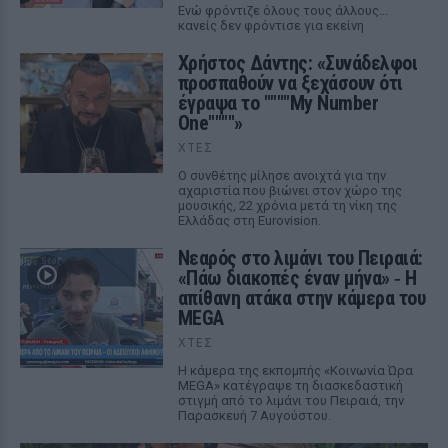
Ενώ φρόντιζε όλους τους άλλους...
κανείς δεν φρόντισε για εκείνη
Χρήστος Δάντης: «Συνάδελφοι
προσπαθούν να ξεχάσουν ότι
έγραψα το """"My Number
One""""»
ΧΤΕΣ
Ο συνθέτης μίλησε ανοιχτά για την
αχαριστία που βιώνει στον χώρο της
μουσικής, 22 χρόνια μετά τη νίκη της
Ελλάδας στη Eurovision.
Νεαρός στο λιμάνι του Πειραιά:
«Πάω διακοπές έναν μήνα» ‑ Η
απίθανη ατάκα στην κάμερα του
MEGA
ΧΤΕΣ
Η κάμερα της εκπομπής «Κοινωνία Ώρα
MEGA» κατέγραψε τη διασκεδαστική
στιγμή από το λιμάνι του Πειραιά, την
Παρασκευή 7 Αυγούστου.