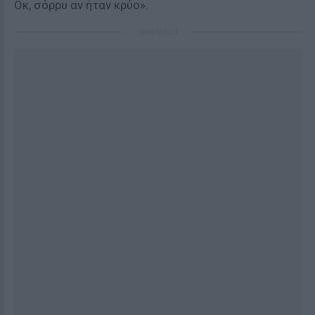
Οκ, σόρρυ αν ήταν κρύο».
ΔΙΑΦΗΜΙΣΗ