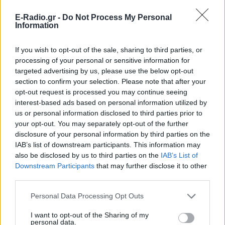
ΣΉΜΕΡΑ
Πολλοί εξέφρασαν απορία για την
E-Radio.gr -
Do Not Process My Personal
καταλληλότητα του νερού, με σχόλια
Information
όπως «τα πόδια του δεν ήταν μέσα σε
αυτό;»
If you wish to opt-out of the sale, sharing to third parties, or
22 χρόνια από τον θάνατο του
processing of your personal or sensitive information for
Δημήτρη Παπαμιχαήλ: Η
targeted advertising by us, please use the below opt-out
ανάρτηση της Φίνος Φιλμ για
section to confirm your selection. Please note that after your
το «γοητευτικό λεβεντόπαιδο
opt-out request is processed you may continue seeing
του ελληνικού σινεμά»
interest-based ads based on personal information utilized by
ΣΉΜΕΡΑ
us or personal information disclosed to third parties prior to
your opt-out. You may separately opt-out of the further
Τον θυμόμαστε ως σπουδαίο ηθοποιό και
καλλιτέχνη που αποτέλεσε, μαζί με την
disclosure of your personal information by third parties on the
Αλίκη, αναπόσπαστο κομμάτι της
IAB’s list of downstream participants. This information may
μεγάλης οικογένειας της Φίνος Φιλμ,
αναφέρεται χαρακτηριστικά
also be disclosed by us to third parties on the
IAB’s List of
Downstream Participants
that may further disclose it to other
Μαρίνα Βερνίκου: Πόζαρε με
third parties.
λαγοκέφαλο στο χέρι
Personal Data Processing Opt Outs
ΣΉΜΕΡΑ
Η Μαρίνα Βερνίκου εξηγεί πώς να
I want to opt-out of the Sharing of my
αντιδρούμε όταν συναντάμε λαγοκέφαλο
personal data.
στη θάλασσα