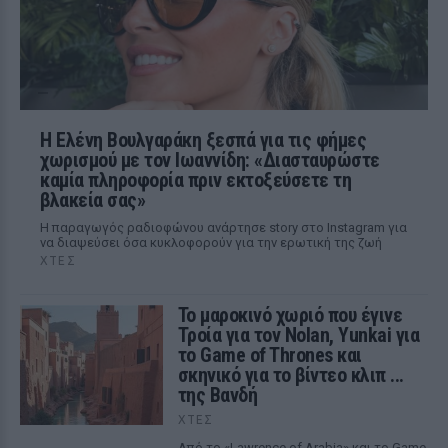
Η Ελένη Βουλγαράκη ξεσπά για τις φήμες
χωρισμού με τον Ιωαννίδη: «Διασταυρώστε
καμία πληροφορία πριν εκτοξεύσετε τη
βλακεία σας»
Η παραγωγός ραδιοφώνου ανάρτησε story στο Instagram για
να διαψεύσει όσα κυκλοφορούν για την ερωτική της ζωή
ΧΤΕΣ
Το μαροκινό χωριό που έγινε
Τροία για τον Nolan, Yunkai για
το Game of Thrones και
σκηνικό για το βίντεο κλιπ ...
της Βανδή
ΧΤΕΣ
Από το «Lawrence of Arabia» και το Game