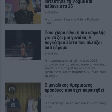
κατέκτησε τη Vogue και
πέθανε στα 35
ΣΉΜΕΡΑ
Η απίστευτη ζωή της Milena Pavlović-
Barilli
Ποια χώρα είναι η πιο ασφαλής
για να ζει μια γυναίκα; Η
παγκόσμια λίστα που αλλάζει
όσα ξέραμε
ΣΉΜΕΡΑ
Η παγκόσμια κατάταξη για το 2025
αποκαλύπτει τις χώρες όπου οι γυναίκες
νιώθουν πιο ασφαλείς να ζουν, να
εργάζονται και να περπατούν μόνες τους
τη νύχτα
Ο μοναδικός Αμερικανός
πρόεδρος που έχει παραιτηθεί
ΧΤΕΣ
Η συγκάλυψη, οι ταινίες και το «Smoking
Gun»