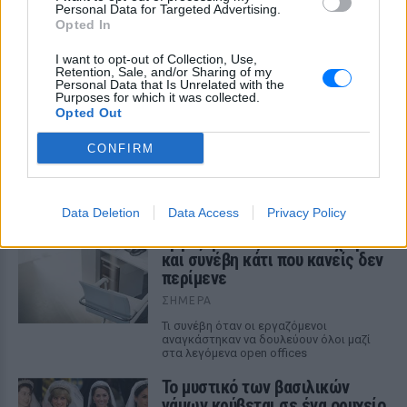
ΔΕΙΤΕ ΕΠΙΣΗΣ
Personal Data for Targeted Advertising.
Opted In
ΣΤΗΝ ΙΔΙΑ ΚΑΤΗΓΟΡΙΑ
I want to opt-out of Collection, Use,
Retention, Sale, and/or Sharing of my
Personal Data that Is Unrelated with the
Η παράξενη ελευθερία: Σε αυτή
Purposes for which it was collected.
τη χώρα της Ευρώπης, το γuμνό
Opted Out
δεν θεωρείται πρόκληση
CONFIRM
ΣΉΜΕΡΑ
Είναι τρόπος ζωής!
Data Deletion
Data Access
Privacy Policy
Έβαλαν όλους τους
εργαζόμενους στον ίδιο χώρο
και συνέβη κάτι που κανείς δεν
περίμενε
ΣΉΜΕΡΑ
Τι συνέβη όταν οι εργαζόμενοι
αναγκάστηκαν να δουλεύουν όλοι μαζί
στα λεγόμενα open offices
Το μυστικό των βασιλικών
γάμων κρύβεται σε ένα ορυχείο