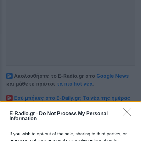
Ακολουθήστε το E-Radio.gr στο
Google News
και μάθετε πρώτοι
τα πιο hot νέα
.
Εσύ μπήκες στο E-Daily.gr; Τα νέα της ημέρας
και ότι σου κάνει κλικ!
E-Radio.gr -
Do Not Process My Personal
Information
Ακολουθήστε το E-Radio.gr και στο Instagram
ΔΙΑΦΗΜΙΣΗ
If you wish to opt-out of the sale, sharing to third parties, or
processing of your personal or sensitive information for