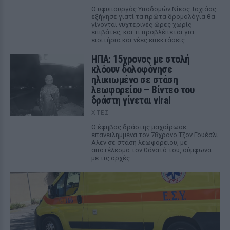
Ο υφυπουργός Υποδομών Νίκος Ταχιάος
εξήγησε γιατί τα πρώτα δρομολόγια θα
γίνονται νυχτερινές ώρες χωρίς
επιβάτες, και τι προβλέπεται για
εισιτήρια και νέες επεκτάσεις.
ΗΠΑ: 15χρονος με στολή
κλόουν δολοφόνησε
ηλικιωμένο σε στάση
λεωφορείου – Βίντεο του
δράστη γίνεται viral
ΧΤΕΣ
Ο έφηβος δράστης μαχαίρωσε
επανειλημμένα τον 78χρονο Τζον Γουέσλι
Αλεν σε στάση λεωφορείου, με
αποτέλεσμα τον θάνατό του, σύμφωνα
με τις αρχές