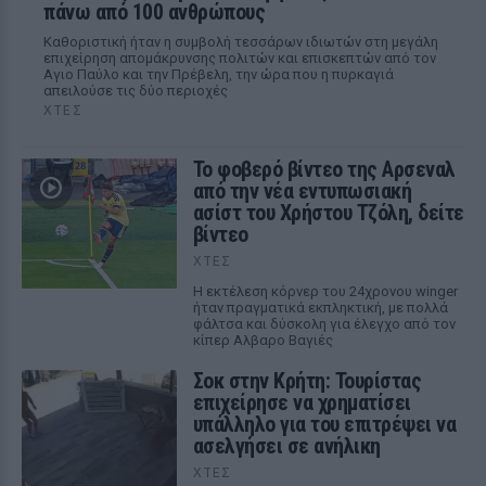
πάνω από 100 ανθρώπους
Καθοριστική ήταν η συμβολή τεσσάρων ιδιωτών στη μεγάλη
επιχείρηση απομάκρυνσης πολιτών και επισκεπτών από τον
Αγιο Παύλο και την Πρέβελη, την ώρα που η πυρκαγιά
απειλούσε τις δύο περιοχές
ΧΤΕΣ
Το φοβερό βίντεο της Αρσεναλ
από την νέα εντυπωσιακή
ασίστ του Χρήστου Τζόλη, δείτε
βίντεο
ΧΤΕΣ
Η εκτέλεση κόρνερ του 24χρονου winger
ήταν πραγματικά εκπληκτική, με πολλά
φάλτσα και δύσκολη για έλεγχο από τον
κίπερ Αλβαρο Βαγιές
Σοκ στην Κρήτη: Τουρίστας
επιχείρησε να χρηματίσει
υπάλληλο για του επιτρέψει να
ασελγήσει σε ανήλικη
ΧΤΕΣ