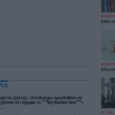
ΚΕΡΔΙΣ
Κάνε τα
ΚΕΡΔΙΣ
Είδη σ
ΡΙΑ
ρήστος Δάντης: «Συνάδελφοι προσπαθούν να
εχάσουν ότι έγραψα το """"My Number One""""»
ΤΕΣ
ΕΥ ΖΗΝ