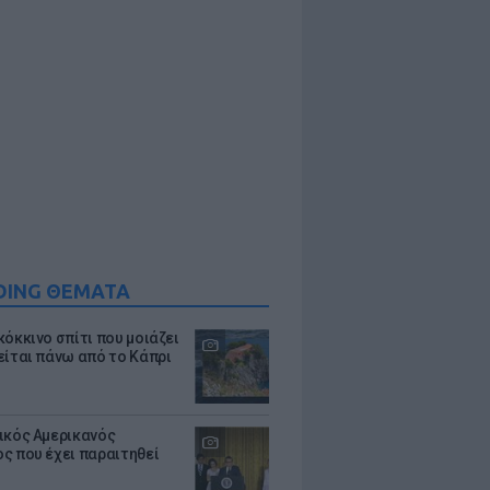
DING ΘΕΜΑΤΑ
κόκκινο σπίτι που μοιάζει
είται πάνω από το Κάπρι
ικός Αμερικανός
ς που έχει παραιτηθεί