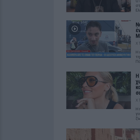
Ο 
στ
Ελ
Ν
έ
M
Χ
Η 
τη
Πα
Η
χ
κ
σ
Χ
Η 
γι
ζ