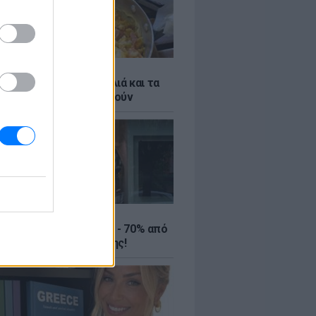
ό γιαούρτι: Μία κουταλιά και τα
led eggs θα απογειωθούν
ΤΕ
ιρινές εκπτώσεις έως - 70% από
αλύτερα eshops ένδυσης!