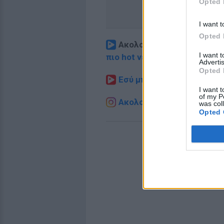
Opted 
I want t
Opted 
Ακολουθήστε το E-Radio.
I want 
πιο hot νέα
.
Advertis
Opted 
Εσύ μπήκες στο E-Daily.gr
I want t
of my P
Ακολουθήστε το E-Radio.g
was col
Opted 