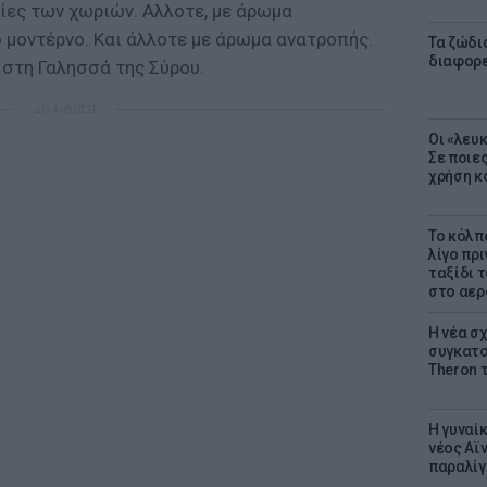
ίες των χωριών. Αλλοτε, με άρωμα
 μοντέρνο. Και άλλοτε με άρωμα ανατροπής.
Τα ζώδια
διαφορ
 στη Γαλησσά της Σύρου.
ΔΙΑΦΗΜΙΣΗ
Οι «λευ
Σε ποιε
χρήση κ
Το κόλπ
λίγο πρι
ταξίδι 
στο αερ
Η νέα σχ
συγκατοί
Theron 
Η γυναί
νέος Αϊν
παραλίγο