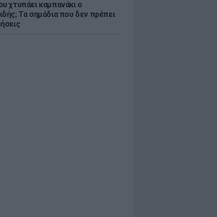
ου χτυπάει καμπανάκι ο
ιδής; Τα σημάδια που δεν πρέπει
οήσεις