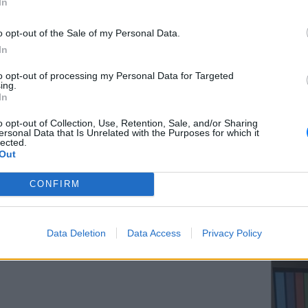
In
o opt-out of the Sale of my Personal Data.
In
gr στο
Google News
και μάθετε πρώτοι
τα
ΕΥ ΖΗΝ
to opt-out of processing my Personal Data for Targeted
Ελληνικ
ing.
scramb
In
; Τα νέα της ημέρας και ότι σου κάνει κλικ!
o opt-out of Collection, Use, Retention, Sale, and/or Sharing
ersonal Data that Is Unrelated with the Purposes for which it
r και στο Instagram
lected.
Out
ΔΙΑΦΗΜΙΣΗ
CONFIRM
ΚΕΡΔΙΣ
Καλοκα
Data Deletion
Data Access
Privacy Policy
τα μεγ