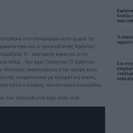
Explaine
Κινέζοι
πολυτέλ
Τι αποκ
ργανώθηκε στο πανέμορφο αυτό χωριό το
αρχαιότ
μφανίστηκε και ο τραγουδιστής Χρήστος
παράξενο. Η... ανατροπή έγκειται στην
ία απλά... δεν έχει ξαναγίνει! Ο Χρήστος
Σοκ στη
επιχείρ
ς πλατείας ανεβασμένος στην οροφή ενός
υπάλληλ
διστής ισορροπούσε με εξαιρετική άνεση,
ασελγήσ
από κάτω ο κόσμος του πετούσε λουλούδια.
ο του τραγουδιστή έχει γίνει viral.