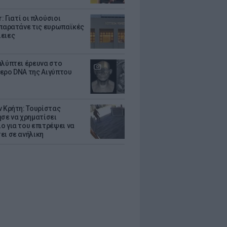
r: Γιατί οι πλούσιοι
 παρατάνε τις ευρωπαϊκές
ειες
αλύπτει έρευνα στο
ερο DNA της Αιγύπτου
ν Κρήτη: Τουρίστας
ησε να χρηματίσει
ο για του επιτρέψει να
ει σε ανήλικη