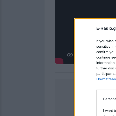
E-Radio.g
If you wish 
sensitive in
confirm you
continue se
information 
further disc
participants
Downstream 
Persona
I want t