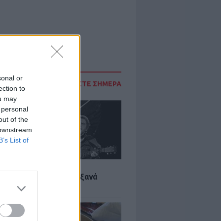
sonal or
ΔΙΑΒΑΣΤΕ ΣΗΜΕΡΑ
ection to
ou may
 personal
out of the
 downstream
B’s List of
LTURE
it wonders που έγιναν ξανά
οι από… ατύχημα