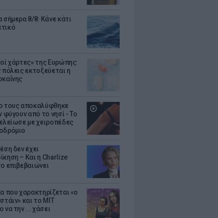
 σήμερα 8/8: Κάνε κάτι
ετικό
κοί χάρτες» της Ευρώπης:
ς πόλεις εκτοξεύεται η
οκαΐνης
ο τους αποκαλύφθηκε
ν φύγουν από το νησί - Το
τελείωσε με χειροπέδες
οδρόμιο
έση δεν έχει
κηση – Και η Charlize
το επιβεβαιώνει
κα που χαρακτηρίζεται «ο
στάιν» και το MIT
 να την ... χάσει