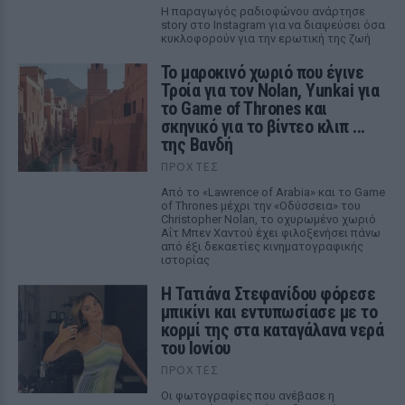
Η παραγωγός ραδιοφώνου ανάρτησε
story στο Instagram για να διαψεύσει όσα
κυκλοφορούν για την ερωτική της ζωή
Το μαροκινό χωριό που έγινε
Τροία για τον Nolan, Yunkai για
το Game of Thrones και
σκηνικό για το βίντεο κλιπ ...
της Βανδή
ΠΡΟΧΤΈΣ
Από το «Lawrence of Arabia» και το Game
of Thrones μέχρι την «Οδύσσεια» του
Christopher Nolan, το οχυρωμένο χωριό
Αΐτ Μπεν Χαντού έχει φιλοξενήσει πάνω
από έξι δεκαετίες κινηματογραφικής
ιστορίας
Η Τατιάνα Στεφανίδου φόρεσε
μπικίνι και εντυπωσίασε με το
κορμί της στα καταγάλανα νερά
του Ιονίου
ΠΡΟΧΤΈΣ
Οι φωτογραφίες που ανέβασε η