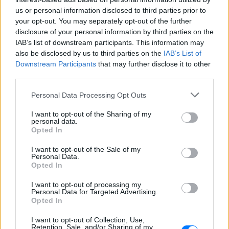
δυνατός»
us or personal information disclosed to third parties prior to
ΧΤΕΣ
your opt-out. You may separately opt-out of the further
Ο ηθοποιός και χορευτής μοιράστηκε
disclosure of your personal information by third parties on the
στο Instagram μια φωτογραφία από
IAB’s list of downstream participants. This information may
πρόσφατη εξέτασή του, με ένα μήνυμα
θάρρους
also be disclosed by us to third parties on the
IAB’s List of
Downstream Participants
that may further disclose it to other
Φοβερή ιστορία στον ΟΦΗ:
third parties.
Ένας κάτοχος εισιτηρίου
διαρκείας είναι μόλις 2 μηνών
Personal Data Processing Opt Outs
ΧΤΕΣ
I want to opt-out of the Sharing of my
Οπαδός από κούνια κυριολεκτικά στον
personal data.
ΟΦΗ
Opted In
Διακοπές στη Μύκονο για τη
I want to opt-out of the Sale of my
Βάλια Χατζηθεοδώρου ‑ οι
Personal Data.
φωτογραφίες με μαγιό στην
Opted In
παραλία
I want to opt-out of processing my
ΧΤΕΣ
Personal Data for Targeted Advertising.
Opted In
Μέσα από ανάρτηση στο Instagram
μοιράστηκε στιγμές από τις
καλοκαιρινές της διακοπές στο νησί των
I want to opt-out of Collection, Use,
ανέμων
Retention, Sale, and/or Sharing of my