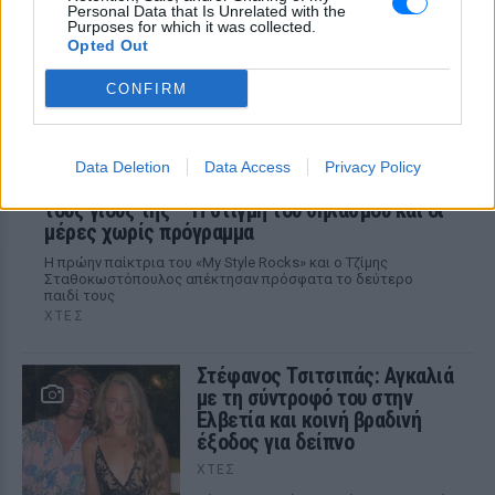
Personal Data that Is Unrelated with the
Purposes for which it was collected.
Opted Out
CONFIRM
Data Deletion
Data Access
Privacy Policy
H Ιωάννα Σιαμπάνη ανέβασε φωτογραφίες με
τους γιους της – Η στιγμή του θηλασμού και οι
μέρες χωρίς πρόγραμμα
Η πρώην παίκτρια του «My Style Rocks» και ο Τζίμης
Σταθοκωστόπουλος απέκτησαν πρόσφατα το δεύτερο
παιδί τους
ΧΤΕΣ
Στέφανος Τσιτσιπάς: Αγκαλιά
με τη σύντροφό του στην
Ελβετία και κοινή βραδινή
έξοδος για δείπνο
ΧΤΕΣ