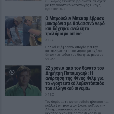
Ο Έλληνας τενίστας βρίσκεται σε σχέση
με την εικαστικό καταγωγής Σικάγο,
Κρίστεν Τομς
Ο Μπρούκλιν Μπέκαμ έβρασε
μακαρόνια με θαλασσινό νερό
και δέχτηκε ανελέητο
τρολάρισμα online
ΧΤΕΣ
Πολλοί εξέφρασαν απορία για την
καταλληλότητα του νερού, με σχόλια
όπως «τα πόδια του δεν ήταν μέσα σε
αυτό;»
22 χρόνια από τον θάνατο του
Δημήτρη Παπαμιχαήλ: Η
ανάρτηση της Φίνος Φιλμ για
το «γοητευτικό λεβεντόπαιδο
του ελληνικού σινεμά»
ΧΤΕΣ
Τον θυμόμαστε ως σπουδαίο ηθοποιό και
καλλιτέχνη που αποτέλεσε, μαζί με την
Αλίκη, αναπόσπαστο κομμάτι της
μεγάλης οικογένειας της Φίνος Φιλμ,