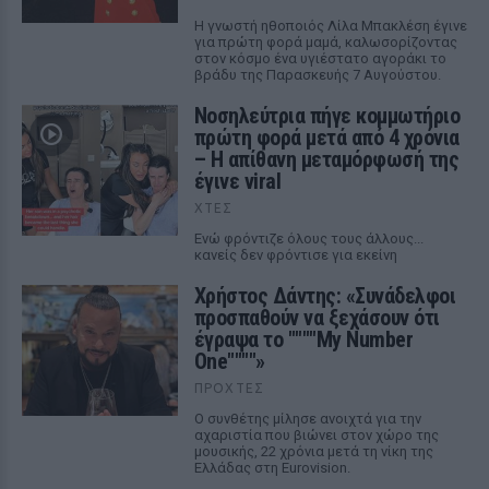
Η γνωστή ηθοποιός Λίλα Μπακλέση έγινε
για πρώτη φορά μαμά, καλωσορίζοντας
στον κόσμο ένα υγιέστατο αγοράκι το
βράδυ της Παρασκευής 7 Αυγούστου.
Νοσηλεύτρια πήγε κομμωτήριο
πρώτη φορά μετά από 4 χρόνια
– Η απίθανη μεταμόρφωσή της
έγινε viral
ΧΤΕΣ
Ενώ φρόντιζε όλους τους άλλους...
κανείς δεν φρόντισε για εκείνη
Χρήστος Δάντης: «Συνάδελφοι
προσπαθούν να ξεχάσουν ότι
έγραψα το """"My Number
One""""»
ΠΡΟΧΤΈΣ
Ο συνθέτης μίλησε ανοιχτά για την
αχαριστία που βιώνει στον χώρο της
μουσικής, 22 χρόνια μετά τη νίκη της
Ελλάδας στη Eurovision.