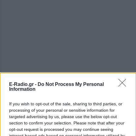
E-Radio.gr -
Do Not Process My Personal
Information
ΔΕΙΤΕ ΕΠΙΣΗΣ
If you wish to opt-out of the sale, sharing to third parties, or
ΣΤΗΝ ΙΔΙΑ ΚΑΤΗΓΟΡΙΑ
processing of your personal or sensitive information for
targeted advertising by us, please use the below opt-out
section to confirm your selection. Please note that after your
Ατύχημα για τον Ιβάν Σβιτάιλο
opt-out request is processed you may continue seeing
στην Κέρκυρα: «Θα σηκωθώ πιο
interest-based ads based on personal information utilized by