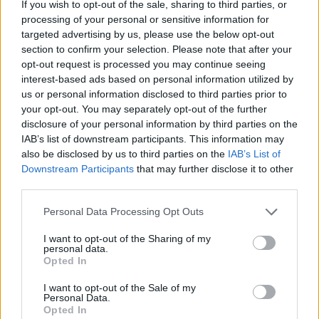
If you wish to opt-out of the sale, sharing to third parties, or
τους και τις ξαναχρησιμοποιούν.
processing of your personal or sensitive information for
targeted advertising by us, please use the below opt-out
Το καπάκι της τουαλέτας
section to confirm your selection. Please note that after your
opt-out request is processed you may continue seeing
Όπως και σε όλες τις τουαλέτας, έτσι και στην
interest-based ads based on personal information utilized by
τουαλέτα του αεροπλάνου το καπάκι είναι βασική
us or personal information disclosed to third parties prior to
εστία μικροβίων και δεν θα σας συμβουλεύαμε να
your opt-out. You may separately opt-out of the further
το ακουμπάτε με γυμνά χέρια.
disclosure of your personal information by third parties on the
IAB’s list of downstream participants. This information may
also be disclosed by us to third parties on the
IAB’s List of
[ΠΗΓΗ]
Downstream Participants
that may further disclose it to other
third parties.
ΔΙΑΦΗΜΙΣΗ
Personal Data Processing Opt Outs
I want to opt-out of the Sharing of my
personal data.
Opted In
I want to opt-out of the Sale of my
Personal Data.
Opted In