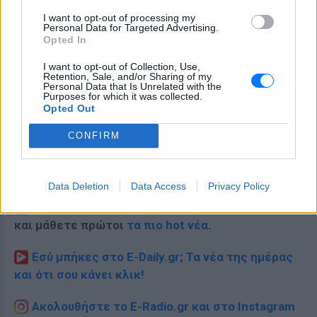
I want to opt-out of processing my
Personal Data for Targeted Advertising.
Opted In
I want to opt-out of Collection, Use,
Retention, Sale, and/or Sharing of my
Personal Data that Is Unrelated with the
Purposes for which it was collected.
Opted Out
CONFIRM
Data Deletion
Data Access
Privacy Policy
Ακολουθήστε το E-Radio.gr στο
Google News
και μάθετε πρώτοι
τα πιο hot νέα
.
Εσύ μπήκες στο E-Daily.gr; Τα νέα της ημέρας
και ότι σου κάνει κλικ!
Ακολουθήστε το E-Radio.gr και στο Instagram