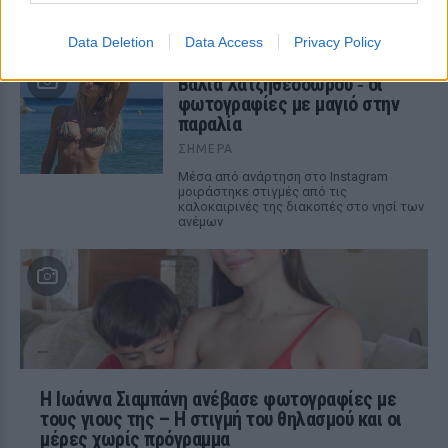
Οπαδός από κούνια κυριολεκτικά στον
ΟΦΗ
Data Deletion
Data Access
Privacy Policy
Διακοπές στη Μύκονο για τη
Βάλια Χατζηθεοδώρου ‑ οι
φωτογραφίες με μαγιό στην
παραλία
ΣΉΜΕΡΑ
Μέσα από ανάρτηση στο Instagram
μοιράστηκε στιγμές από τις
καλοκαιρινές της διακοπές στο νησί των
ανέμων
H Ιωάννα Σιαμπάνη ανέβασε φωτογραφίες με
τους γιους της – Η στιγμή του θηλασμού και οι
μέρες χωρίς πρόγραμμα