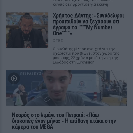
κανείς δεν φρόντισε για εκείνη
Χρήστος Δάντης: «Συνάδελφοι
προσπαθούν να ξεχάσουν ότι
έγραψα το """"My Number
One""""»
ΧΤΕΣ
Ο συνθέτης μίλησε ανοιχτά για την
αχαριστία που βιώνει στον χώρο της
μουσικής, 22 χρόνια μετά τη νίκη της
Ελλάδας στη Eurovision.
Νεαρός στο λιμάνι του Πειραιά: «Πάω
διακοπές έναν μήνα» ‑ Η απίθανη ατάκα στην
κάμερα του MEGA