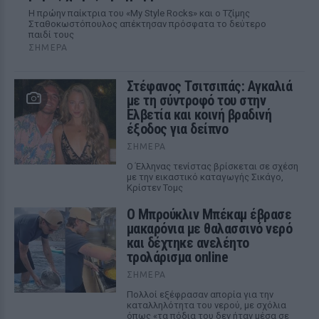
Η πρώην παίκτρια του «My Style Rocks» και ο Τζίμης
Σταθοκωστόπουλος απέκτησαν πρόσφατα το δεύτερο
παιδί τους
ΣΉΜΕΡΑ
Στέφανος Τσιτσιπάς: Αγκαλιά
με τη σύντροφό του στην
Ελβετία και κοινή βραδινή
έξοδος για δείπνο
ΣΉΜΕΡΑ
Ο Έλληνας τενίστας βρίσκεται σε σχέση
με την εικαστικό καταγωγής Σικάγο,
Κρίστεν Τομς
Ο Μπρούκλιν Μπέκαμ έβρασε
μακαρόνια με θαλασσινό νερό
και δέχτηκε ανελέητο
τρολάρισμα online
ΣΉΜΕΡΑ
Πολλοί εξέφρασαν απορία για την
καταλληλότητα του νερού, με σχόλια
όπως «τα πόδια του δεν ήταν μέσα σε