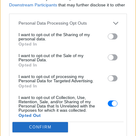
Downstream Participants
that may further disclose it to other
third parties.
Personal Data Processing Opt Outs
ΔΕΙΤΕ ΕΠΙΣΗΣ
I want to opt-out of the Sharing of my
personal data.
ΣΤΗΝ ΙΔΙΑ ΚΑΤΗΓΟΡΙΑ
Opted In
I want to opt-out of the Sale of my
Ατύχημα για τον Ιβάν Σβιτάιλο
Personal Data.
στην Κέρκυρα: «Θα σηκωθώ πιο
Opted In
δυνατός»
I want to opt-out of processing my
ΣΉΜΕΡΑ
Personal Data for Targeted Advertising.
Opted In
Ο ηθοποιός και χορευτής μοιράστηκε
στο Instagram μια φωτογραφία από
πρόσφατη εξέτασή του, με ένα μήνυμα
I want to opt-out of Collection, Use,
θάρρους
Retention, Sale, and/or Sharing of my
Personal Data that Is Unrelated with the
Purposes for which it was collected.
Φοβερή ιστορία στον ΟΦΗ:
Opted Out
Ένας κάτοχος εισιτηρίου
διαρκείας είναι μόλις 2 μηνών
CONFIRM
ΣΉΜΕΡΑ