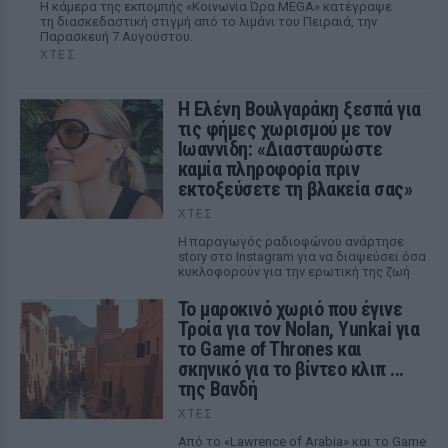
Η κάμερα της εκπομπής «Κοινωνία Ώρα MEGA» κατέγραψε
τη διασκεδαστική στιγμή από το λιμάνι του Πειραιά, την
Παρασκευή 7 Αυγούστου.
ΧΤΕΣ
Η Ελένη Βουλγαράκη ξεσπά για
τις φήμες χωρισμού με τον
Ιωαννίδη: «Διασταυρώστε
καμία πληροφορία πριν
εκτοξεύσετε τη βλακεία σας»
ΧΤΕΣ
Η παραγωγός ραδιοφώνου ανάρτησε
story στο Instagram για να διαψεύσει όσα
κυκλοφορούν για την ερωτική της ζωή
Το μαροκινό χωριό που έγινε
Τροία για τον Nolan, Yunkai για
το Game of Thrones και
σκηνικό για το βίντεο κλιπ ...
της Βανδή
ΧΤΕΣ
Από το «Lawrence of Arabia» και το Game