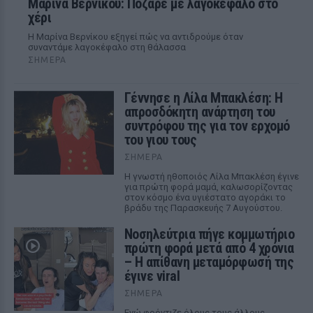
Μαρίνα Βερνίκου: Πόζαρε με λαγοκέφαλο στο
χέρι
Η Μαρίνα Βερνίκου εξηγεί πώς να αντιδρούμε όταν
συναντάμε λαγοκέφαλο στη θάλασσα
ΣΉΜΕΡΑ
Γέννησε η Λίλα Μπακλέση: Η
απροσδόκητη ανάρτηση του
συντρόφου της για τον ερχομό
του γιου τους
ΣΉΜΕΡΑ
Η γνωστή ηθοποιός Λίλα Μπακλέση έγινε
για πρώτη φορά μαμά, καλωσορίζοντας
στον κόσμο ένα υγιέστατο αγοράκι το
βράδυ της Παρασκευής 7 Αυγούστου.
Νοσηλεύτρια πήγε κομμωτήριο
πρώτη φορά μετά από 4 χρόνια
– Η απίθανη μεταμόρφωσή της
έγινε viral
ΣΉΜΕΡΑ
Ενώ φρόντιζε όλους τους άλλους...