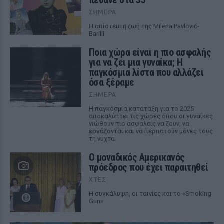
πέθανε στα 35
ΣΉΜΕΡΑ
Η απίστευτη ζωή της Milena Pavlović-
Barilli
Ποια χώρα είναι η πιο ασφαλής
για να ζει μια γυναίκα; Η
παγκόσμια λίστα που αλλάζει
όσα ξέραμε
ΣΉΜΕΡΑ
Η παγκόσμια κατάταξη για το 2025
αποκαλύπτει τις χώρες όπου οι γυναίκες
νιώθουν πιο ασφαλείς να ζουν, να
εργάζονται και να περπατούν μόνες τους
τη νύχτα
Ο μοναδικός Αμερικανός
πρόεδρος που έχει παραιτηθεί
ΧΤΕΣ
Η συγκάλυψη, οι ταινίες και το «Smoking
Gun»