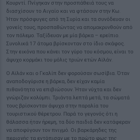
Κουρντί. Πνίγηκαν στην προσπάθειά τους να
διασχίσουν το Αιγαίο και να φτάσουν στην Κω.
Ήταν πρόσφυγες από τη Συρία και τα συνόδευαν οι
γονείς τους, προσπαθώντας να απομακρυνθούν από
τον πόλεμο. Ταξίδευαν με μία βάρκα – ερείπιο.
Συνολικά 17 άτομα βρίσκονταν στο ίδιο σκάφος.
Στην εικόνα που κάνει τον γύρο του κόσμου, είναι το
άψυχο κορμάκι του μόλις τριών ετών Αϊλάν.
Ο Αϊλάν και ο Γκαλίπ δεν φορούσαν σωσίβια. Όταν
αναποδογύρισε η βάρκα, δεν είχαν καμία
πιθανότητα να επιβιώσουν. Ήταν νύχτα και δεν
γνώριζαν κολύμπι. Τριάντα λεπτά μετά, τα σώματά
τους βρίσκονταν άψυχα στην παραλία του
τουριστικού θέρετρου. Παρά το γεγονός ότι η
θάλασσα ήταν ήρεμη, τα δύο παιδιά δεν κατάφεραν
να αποφύγουν τον πνιγμό. Οι βαρκάρηδες της
περιοχής τα εντόπισαν με το πρώτο φως της