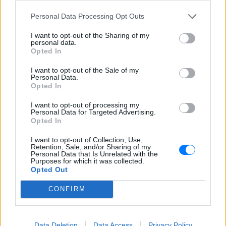
συνεπειών της τεράστιας αυτής ανθρωπιστικής
Personal Data Processing Opt Outs
κρίσης που έχει προκύψει, ο παγκόσμιος Τύπος
«ξύπνησε» και καλεί επιτακτικά πλέον τον κόσμο
I want to opt-out of the Sharing of my
personal data.
και ιδιαίτερα την Ευρώπη, να ασχοληθεί σοβαρά,
Opted In
ταχύτατα και με καίριες αποφάσεις να
I want to opt-out of the Sale of my
αντιμετωπίσει το μείζον θέμα, το οποίο ξεπερνά
Personal Data.
κάθε νοσηρή φαντασία.
Opted In
I want to opt-out of processing my
Personal Data for Targeted Advertising.
Opted In
Η Sun «ενημερώνει» τον Ντέιβιντ Κάμερον ότι...
τελείωσε το καλοκαίρι και τον καλεί επιτακτικά να
I want to opt-out of Collection, Use,
Retention, Sale, and/or Sharing of my
λάβει αποφάσεις και να ασχοληθεί με τη
Personal Data that Is Unrelated with the
Purposes for which it was collected.
μεγαλύτερη κρίση που αντιμετωπίζει η Ευρώπη
Opted Out
μετά τον Β' Παγκόσμιο Πόλεμο. Η Metro δηλώνει στο
πρωτοσέλιδό της ότι η Ευρώπη δεν μπορεί να
CONFIRM
σώσει πλέον το μικρό αυτό παιδί. Οι Times
γράφουν ότι διαιρείται η Ευρώπη και ο Guardian
Data Deletion
Data Access
Privacy Policy