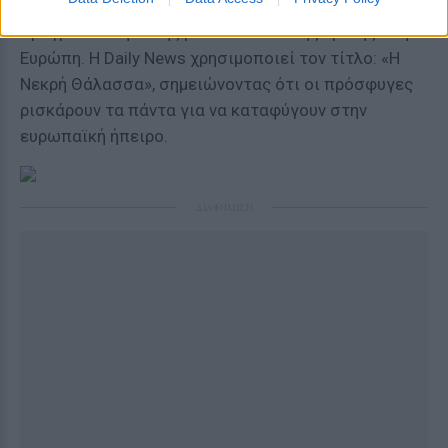
τονίζει το σοκ που προκαλεί η σκληρότερη
πραγματικότητα της μεταναστευτικής κρίσης στην
Ευρώπη. Η Daily News χρησιμοποιεί τον τίτλο: «Η
Νεκρή Θάλασσα», σημειώνοντας ότι οι πρόσφυγες
ρισκάρουν τα πάντα για να καταφύγουν στην
ευρωπαϊκή ήπειρο.
ΔΙΑΦΗΜΙΣΗ