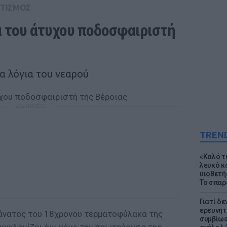
ΤΙΣΜΟΣ
 του άτυχου ποδοσφαιριστή 
α λόγια του νεαρού
ΔΙΑΦΗΜΙΣΗ
TREN
«Καλό τα
λευκό κ
υιοθετή
Το σπαρ
Γιατί δε
ερευνητ
θάνατος του 18χρονου τερματοφύλακα της
συμβίωσ