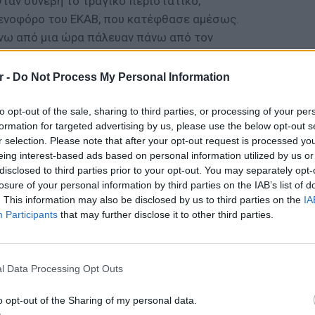
ταν συνέβη το τραγικό περιστατικό,
ενοφόρο του ΕΚΑΒ, που κατέφθασε αμέσως.
άνω από μια ώρα πάλευαν πάνω από τον
αναφέρουν. Από ένα σημείο και μετά, μόνο ένα
 Ένα θαύμα που δεν έγινε ποτέ. Ο Στέλιος
r -
Do Not Process My Personal Information
ου τραγικού γεγονότος θα αποσαφηνιστούν
ροψίας. Ο Στέλιος χθες το απόγευμα θα
to opt-out of the sale, sharing to third parties, or processing of your per
formation for targeted advertising by us, please use the below opt-out s
η ομάδα. Μόλις είχε τελειώσει η
r selection. Please note that after your opt-out request is processed y
 κάτω από τα δοκάρια. Εκεί που βάδιζε,
eing interest-based ads based on personal information utilized by us or
 στα έκπληκτα μάτια όλων. Έπεσαν επάνω
disclosed to third parties prior to your opt-out. You may separately opt-
Σηκώθηκε για λίγο, ψελλίζοντας «Είμαι καλά»,
losure of your personal information by third parties on the IAB’s list of
. This information may also be disclosed by us to third parties on the
IA
αν...
Participants
that may further disclose it to other third parties.
ΕΥ ΖΗΝ
6 φρού
l Data Processing Opt Outs
εκτός 
ΔΙΑΦΗΜΙΣΗ
o opt-out of the Sharing of my personal data.