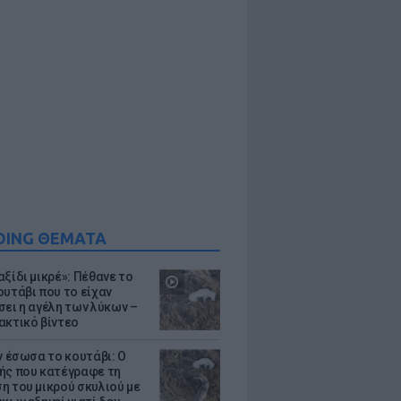
DING ΘΕΜΑΤΑ
ξίδι μικρέ»: Πέθανε το
ουτάβι που το είχαν
σει η αγέλη των λύκων –
ακτικό βίντεο
ν έσωσα το κουτάβι: Ο
ής που κατέγραφε τη
η του μικρού σκυλιού με