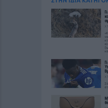
ΣΤΗΝ ΙΔΙΑ ΚΑΤΗΓΟ
Γ
κ
α
Χ
«Κ
να
κτ
εί
ζω
κα
Γ
Υ
Β
Χ
Σύ
έτ
M
θ