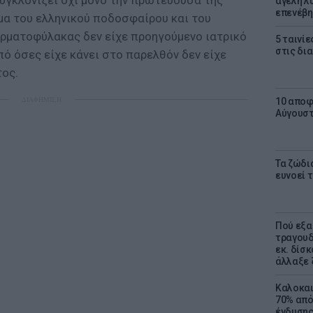
υγκλονίζει όχι μόνο την πρωτεύουσα της
αγέλη λύ
επενέβη
μα του ελληνικού ποδοσφαίρου και του
ερματοφύλακας δεν είχε προηγούμενο ιατρικό
5 ταινίε
στις δι
πό όσες είχε κάνει στο παρελθόν δεν είχε
ος.
ΔΙΑΦΗΜΙΣΗ
10 αποφ
Αύγουσ
Τα ζώδια
ευνοεί 
Πού εξα
τραγουδ
εκ. δίσ
άλλαξε 
Καλοκαι
70% από
ένδυσης