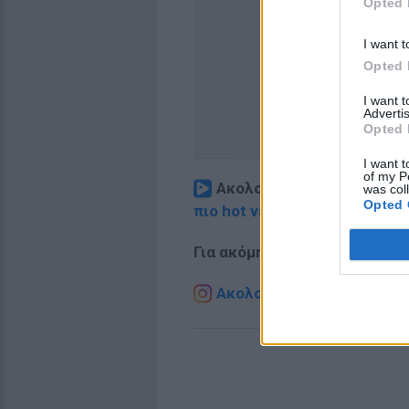
Opted 
I want t
Opted 
I want 
Advertis
Opted 
I want t
of my P
Ακολουθήστε το E-Radio.
was col
Opted 
πιο hot νέα
.
Για ακόμη περισσότερα
νέα
,
Ακολουθήστε το E-Radio.g