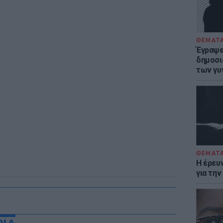
ΘΕΜΑΤ
Έγραψε 
δημοσι
των γυ
ΘΕΜΑΤ
Η έρευ
για τη