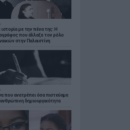
Α
ιστορία με την πένα της: Η
ογράφος που άλλαξε τον ρόλο
ναικών στην Παλαιστίνη
Α
να που ανατρέπει όσα πιστεύαμε
ν ανθρώπινη δημιουργικότητα