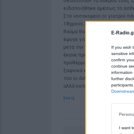
σκουπίσουν τα δάκρυά τους. Ό
ειδοποιήθηκε αμέσως το ασθ
Στο νοσοκομείο οι γιατροί π
18χρονο Στέλιο για να τον επ
θαύμα θα μπορούσε να συμβεί.
E-Radio.g
έφυγε για πάντα. Τα αίτια τ
μετά την πραγματοποίηση νεκ
If you wish 
sensitive in
έκανε προπόνηση με την πρώτ
confirm you
προθέρμανση. Πήγε να καθίσει
continue se
ξαφνικά κατέρρευσε μπροστά
information 
του οι άνθρωποι της ομάδας. 
further disc
participants
αλλά κατέρρευσε πάλι. Αυτό ήτ
Downstream 
[ΠΗΓΗ]
Persona
I want t