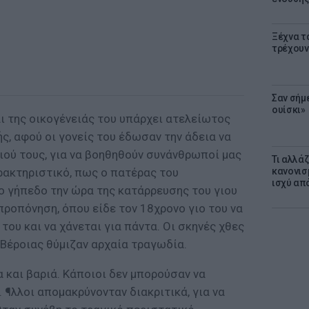
Ξέχνα τ
τρέχουν
Σαν σήμ
ουίσκι»
ι της οικογένειάς του υπάρχει ατελείωτος
ής, αφού οι γονείς του έδωσαν την άδεια να
ιού τους, για να βοηθηθούν συνάνθρωποί μας
Τι αλλά
αρακτηριστικό, πως ο πατέρας του
κανονισ
ισχύ απ
ο γήπεδο την ώρα της κατάρρευσης του γιου
ροπόνηση, όπου είδε τον 18χρονο γιο του να
του και να χάνεται για πάντα. Οι σκηνές χθες
 Βέροιας θύμιζαν αρχαία τραγωδία.
 και βαριά. Κάποιοι δεν μπορούσαν να
 ¶λλοι απομακρύνονταν διακριτικά, για να