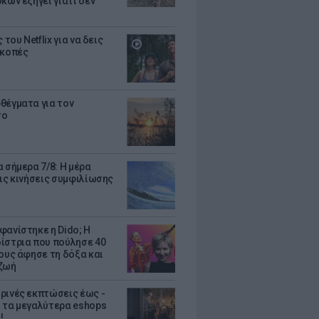
κων εξηγεί γιατί δεν
ς του Netflix για να δεις
ακοπές
θέγματα για τον
το
 σήμερα 7/8: Η μέρα
τις κινήσεις συμφιλίωσης
φανίστηκε η Dido; Η
ίστρια που πούλησε 40
κους άφησε τη δόξα και
ζωή
ρινές εκπτώσεις έως -
 τα μεγαλύτερα eshops
!