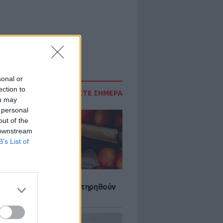
sonal or
ection to
ΔΙΑΒΑΣΤΕ ΣΗΜΕΡΑ
ou may
 personal
out of the
 downstream
B’s List of
τα που μπορουν να διατηρηθούν
ψυγείου το καλοκαίρι