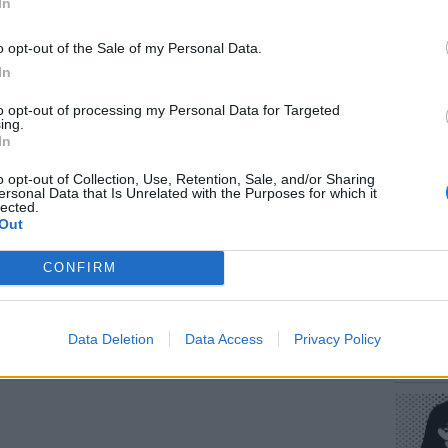
In
o opt-out of the Sale of my Personal Data.
In
to opt-out of processing my Personal Data for Targeted
ΕΥ ΖΗΝ
ing.
Πώς να
In
στους 
o opt-out of Collection, Use, Retention, Sale, and/or Sharing
ersonal Data that Is Unrelated with the Purposes for which it
gr στο
Google News
και μάθετε πρώτοι
τα
lected.
Out
CONFIRM
 μπείτε στην
ροή ειδήσεων
του E-Daily.gr
r και στο Instagram
POP CU
Data Deletion
Data Access
Privacy Policy
Η κωμω
ΔΙΑΦΗΜΙΣΗ
νεοπλο