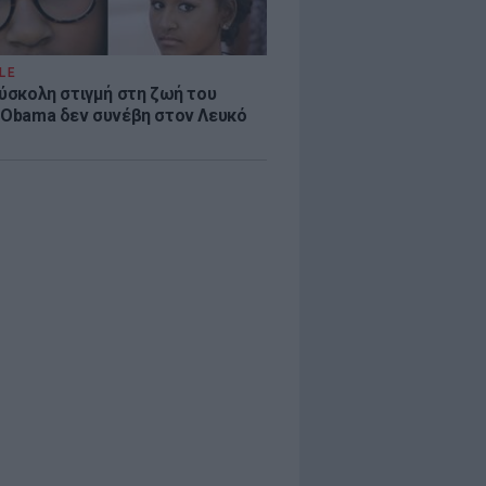
LE
δύσκολη στιγμή στη ζωή του
 Obama δεν συνέβη στον Λευκό