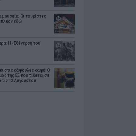
α μουσεία: Οι τουρίστες
 πλέον εδώ
ερα: Η «Εξέγερση του
ζει στις κάψουλες καφέ; Ο
μός της ΕΕ που τίθεται σε
ό τις 12 Αυγούστου