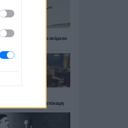
 αποφύγεις το σύγκαμα ανάμεσα
μηρούς
LTURE
δία που σατίρισε τον
υτισμό και παραμένει επίκαιρη