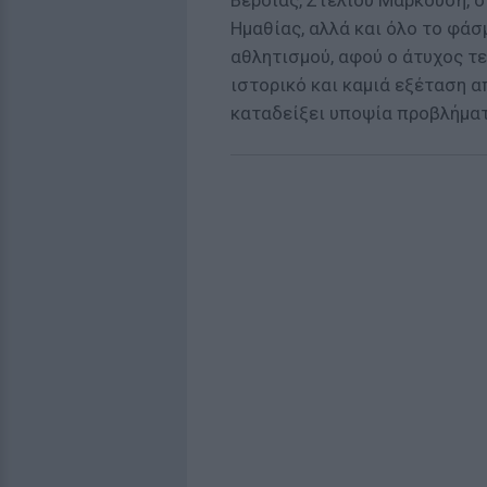
Βέροιας, Στέλιου Μαρκούση, σ
Ημαθίας, αλλά και όλο το φάσ
αθλητισμού, αφού ο άτυχος τ
ιστορικό και καμιά εξέταση α
καταδείξει υποψία προβλήματ