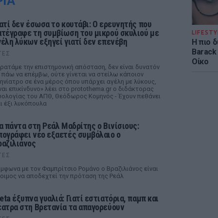
ΡΙΑ
ιατί δεν έσωσα το κουτάβι: Ο ερευνητής που
ατέγραφε τη συμβίωση του μικρού σκυλιού με
LIFESTY
γέλη λύκων εξηγεί γιατί δεν επενέβη
Η πιο 
Barack
ΤΕΣ
Οίκο
ρατάμε την επιστημονική απόσταση, δεν είναι δυνατόν
 πάω να επέμβω, ούτε γίνεται να στείλω κάποιον
ηνίατρο σε ένα μέρος όπου υπάρχει αγέλη με λύκους,
ναι επικίνδυνο» λέει στο protothema.gr ο διδάκτορας
ολογίας του ΑΠΘ, Θεόδωρος Κομηνός - Έχουν πεθάνει
ι έξι λυκόπουλα
ια πάντα στη Ρεάλ Μαδρίτης ο Βινίσιους:
πογράφει νέο εξαετές συμβόλαιο ο
ραζιλιάνος
ΤΕΣ
μφωνα με τον Φαμπρίτσιο Ρομάνο ο Βραζιλιάνος είναι
οιμος να αποδεχτεί την πρόταση της Ρεάλ
eta έξυπνα γυαλιά: Γιατί εστιατόρια, παμπ και
έατρα στη Βρετανία τα απαγορεύουν