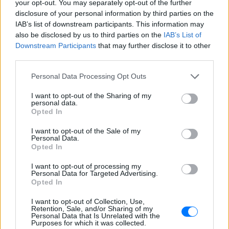
your opt-out. You may separately opt-out of the further
disclosure of your personal information by third parties on the
Καλοκαιρινές εκπτώσεις έως ‑
IAB’s list of downstream participants. This information may
70% από τα μεγαλύτερα eshops
also be disclosed by us to third parties on the
IAB’s List of
ένδυσης!
Downstream Participants
that may further disclose it to other
ΧΤΕΣ
third parties.
Μια λίστα με τις πιο μεγάλες
Personal Data Processing Opt Outs
προσφορές!
Κάνε τα ταξίδια σου Travel
I want to opt-out of the Sharing of my
personal data.
Books!
Opted In
ΧΤΕΣ
I want to opt-out of the Sale of my
Διάλεξε χώρα, πόλη, νησί ή χωριό,
Personal Data.
ανέβασε τις φωτογραφίες σου και
Opted In
φύλαξε τις στιγμές σου στο πιο premium
travel book.
I want to opt-out of processing my
Είδη σπιτιού έως ‑70%
Personal Data for Targeted Advertising.
Opted In
ΧΤΕΣ
I want to opt-out of Collection, Use,
Βρες αγαπημένα είδη για την ανανέωση
Retention, Sale, and/or Sharing of my
του σπιτιού σου!
Personal Data that Is Unrelated with the
Purposes for which it was collected.