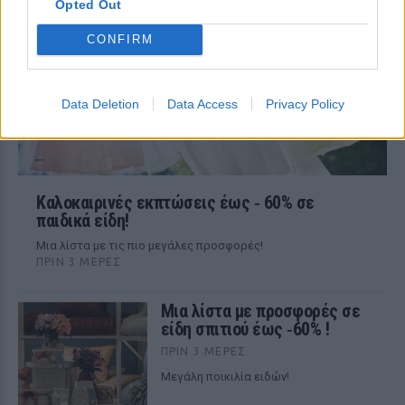
Opted Out
CONFIRM
Data Deletion
Data Access
Privacy Policy
Καλοκαιρινές εκπτώσεις έως ‑ 60% σε
παιδικά είδη!
Μια λίστα με τις πιο μεγάλες προσφορές!
ΠΡΙΝ 3 ΜΈΡΕΣ
Μια λίστα με προσφορές σε
είδη σπιτιού έως ‑60% !
ΠΡΙΝ 3 ΜΈΡΕΣ
Μεγάλη ποικιλία ειδών!