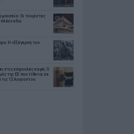
α μουσεία: Οι τουρίστες
 πλέον εδώ
ερα: Η «Εξέγερση του
ζει στις κάψουλες καφέ; Ο
μός της ΕΕ που τίθεται σε
ό τις 12 Αυγούστου