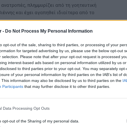
 ανατροπές, πλημμυρίζει από τη γοητευτική
ιέννης και έχει αγαπηθεί ιδιαίτερα από το
r -
Do Not Process My Personal Information
to opt-out of the sale, sharing to third parties, or processing of your per
formation for targeted advertising by us, please use the below opt-out s
ήθηκε στη Θεσσαλονίκη. Σπούδασε στο
r selection. Please note that after your opt-out request is processed y
eing interest-based ads based on personal information utilized by us or
ου εκπόνησε και τη διδακτορική του διατριβή,
disclosed to third parties prior to your opt-out. You may separately opt-
απτυχιακές σπουδές θεατρολογίας στο
losure of your personal information by third parties on the IAB’s list of
onne Nouvelle. Δίδαξε επί σειρά ετών στα
. This information may also be disclosed by us to third parties on the
IA
ι Μουσικής Επιστήμης και Τέχνης του
Participants
that may further disclose it to other third parties.
αθώς και στις Δραματικές Σχολές του
Β.Ε., στο οποίο εργάστηκε και ως σύμβουλος
ΕΥ ΖΗΝ
6 φρού
l Data Processing Opt Outs
εκτός 
o opt-out of the Sharing of my personal data.
ου και όπερας, έχει συνεργαστεί με