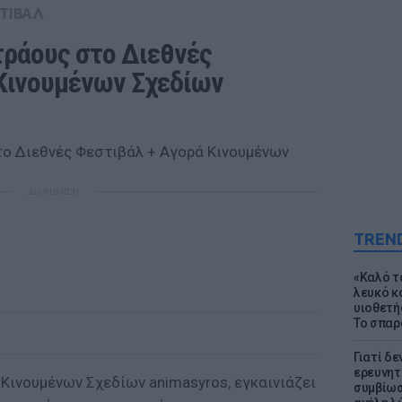
ΤΙΒΑΛ
ράους στο Διεθνές 
Κινουμένων Σχεδίων 
ΔΙΑΦΗΜΙΣΗ
TREN
«Καλό τα
λευκό κ
υιοθετή
Το σπαρ
Γιατί δε
ερευνητ
Κινουμένων Σχεδίων animasyros, εγκαινιάζει
συμβίωσ