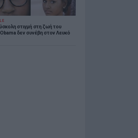
LE
δύσκολη στιγμή στη ζωή του
 Obama δεν συνέβη στον Λευκό