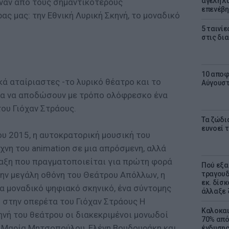
αγέλη λύ
έναν από τους σημαντικότερους
επενέβη
ας μας: την Εθνική Λυρική Σκηνή, το μοναδικό
5 ταινίε
στις δι
10 αποφ
ά αταίριαστες -το λυρικό θέατρο και το
Αύγουσ
για να αποδώσουν με τρόπο ολόφρεσκο ένα
του Γιόχαν Στράους.
Τα ζώδια
ευνοεί 
υ 2015, η αυτοκρατορική μουσική του
χνη του animation σε μια απρόσμενη, αλλά
αξη που πραγματοποιείται για πρώτη φορά
Πού εξα
την μεγάλη οθόνη του Θεάτρου Απόλλων, η
τραγουδ
εκ. δίσ
να μοναδικό ψηφιακό σκηνικό, ένα σύντομης
άλλαξε 
ω στην οπερέτα του Γιόχαν Στράους Η
Καλοκαι
ηνή του θεάτρου οι διακεκριμένοι μονωδοί
70% από
, Μαρία Μητσοπούλου, Ελένη Βουδουράκη και
ένδυσης