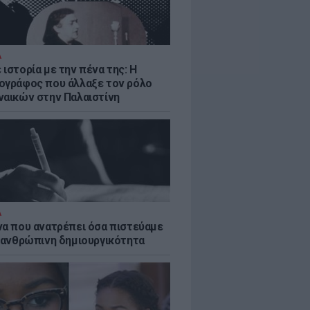
Α
ιστορία με την πένα της: Η
ογράφος που άλλαξε τον ρόλο
ναικών στην Παλαιστίνη
Α
να που ανατρέπει όσα πιστεύαμε
ν ανθρώπινη δημιουργικότητα