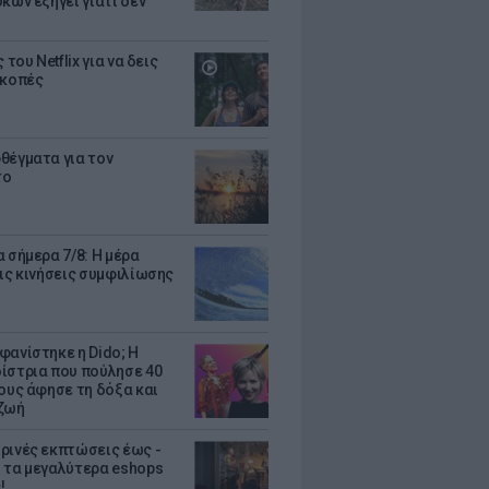
κων εξηγεί γιατί δεν
ς του Netflix για να δεις
ακοπές
θέγματα για τον
το
 σήμερα 7/8: Η μέρα
τις κινήσεις συμφιλίωσης
φανίστηκε η Dido; Η
ίστρια που πούλησε 40
κους άφησε τη δόξα και
ζωή
ρινές εκπτώσεις έως -
 τα μεγαλύτερα eshops
!