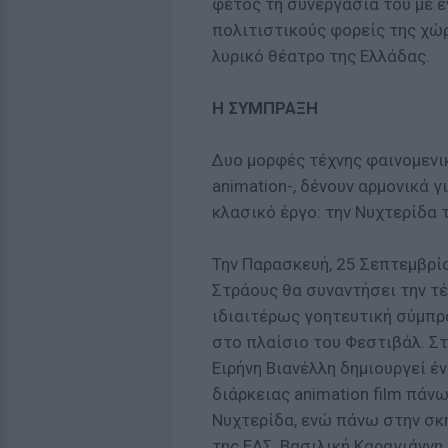
φέτος τη συνεργασία του με 
πολιτιστικούς φορείς της χώρ
λυρικό θέατρο της Ελλάδας.
Η ΣΥΜΠΡΑΞΗ
Δυο μορφές τέχνης φαινομενικ
animation-, δένουν αρμονικά 
κλασικό έργο: την Νυχτερίδα 
Την Παρασκευή, 25 Σεπτεμβρίο
Στράους θα συναντήσει την τέ
ιδιαιτέρως γοητευτική σύμπρ
στο πλαίσιο του Φεστιβάλ. Σ
Ειρήνη Βιανέλλη δημιουργεί έ
διάρκειας animation film πάν
Νυχτερίδα, ενώ πάνω στην σκ
της ΕΛΣ, Βασιλική Καραγιάννη