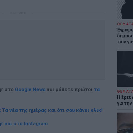
ΔΙΑΦΗΜΙΣΗ
ΘΕΜΑΤ
Έγραψε 
δημοσι
των γυ
gr στο
Google News
και μάθετε πρώτοι
τα
ΘΕΜΑΤ
Η έρευ
για τη
; Τα νέα της ημέρας και ότι σου κάνει κλικ!
r και στο Instagram