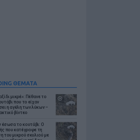
DING ΘΕΜΑΤΑ
ξίδι μικρέ»: Πέθανε το
ουτάβι που το είχαν
σει η αγέλη των λύκων –
ακτικό βίντεο
ν έσωσα το κουτάβι: Ο
ής που κατέγραφε τη
η του μικρού σκυλιού με