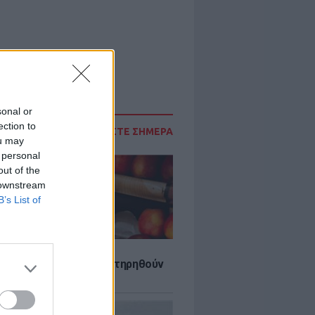
sonal or
ection to
ΔΙΑΒΑΣΤΕ ΣΗΜΕΡΑ
ou may
 personal
out of the
 downstream
B’s List of
τα που μπορουν να διατηρηθούν
ψυγείου το καλοκαίρι