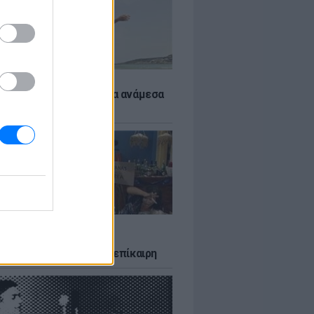
 αποφύγεις το σύγκαμα ανάμεσα
μηρούς
LTURE
δία που σατίρισε τον
υτισμό και παραμένει επίκαιρη