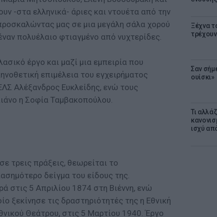
ν -στα ελληνικά- άριες και ντουέτα από την
 προσκαλώντας μας σε μια μεγάλη σάλα χορού
Ξέχνα τ
τρέχουν
έναν πολυέλαιο φτιαγμένο από νυχτερίδες.
λασικό έργο και μαζί μια εμπειρία που
Σαν σήμ
κηνοθετική επιμέλεια του εγχειρήματος
ουίσκι»
ΕΛΣ Αλέξανδρος Ευκλείδης, ενώ τους
ιάνο η Σοφία Ταμβακοπούλου.
Τι αλλά
κανονισ
ισχύ απ
σε τρεις πράξεις, θεωρείται το
ασημότερο δείγμα του είδους της.
ά στις 5 Απριλίου 1874 στη Βιέννη, ενώ
οίο ξεκίνησε τις δραστηριότητές της η Εθνική
Εθνικού Θεάτρου, στις 5 Μαρτίου 1940. Έργο