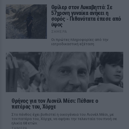
Θρίλερ στον Λυκαβηττό: Σε
57χρονη γυναίκα ανήκει η
σορός ‑ Πιθανότατα έπεσε από
ύψος
ΣΉΜΕΡΑ
Οι πρώτες πληροφορίες από την
ιατροδικαστική εξέταση
Θρήνος για τον Λιονέλ Μέσι: Πέθανε ο
πατέρας του, Χόρχε
Στο πένθος έχει βυθιστεί η οικογένεια του Λιονέλ Μέσι, με
τον πατέρα του, Χόρχε, να αφήνει την τελευταία του πνοή σε
ηλικία 68 ετών.
ΣΉΜΕΡΑ