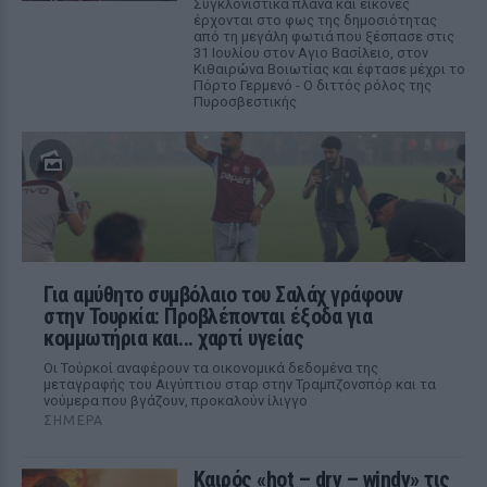
Συγκλονιστικά πλάνα και εικόνες
έρχονται στο φως της δημοσιότητας
από τη μεγάλη φωτιά που ξέσπασε στις
31 Ιουλίου στον Αγιο Βασίλειο, στον
Κιθαιρώνα Βοιωτίας και έφτασε μέχρι το
Πόρτο Γερμενό - Ο διττός ρόλος της
Πυροσβεστικής
Για αμύθητο συμβόλαιο του Σαλάχ γράφουν
στην Τουρκία: Προβλέπονται έξοδα για
κομμωτήρια και... χαρτί υγείας
Οι Τούρκοί αναφέρουν τα οικονομικά δεδομένα της
μεταγραφής του Αιγύπτιου σταρ στην Τραμπζονσπόρ και τα
νούμερα που βγάζουν, προκαλούν ίλιγγο
ΣΉΜΕΡΑ
Καιρός «hot – dry – windy» τις