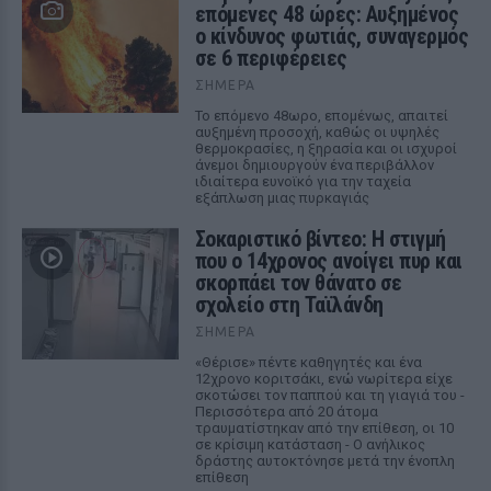
επόμενες 48 ώρες: Αυξημένος
ο κίνδυνος φωτιάς, συναγερμός
σε 6 περιφέρειες
ΣΉΜΕΡΑ
Το επόμενο 48ωρο, επομένως, απαιτεί
αυξημένη προσοχή, καθώς οι υψηλές
θερμοκρασίες, η ξηρασία και οι ισχυροί
άνεμοι δημιουργούν ένα περιβάλλον
ιδιαίτερα ευνοϊκό για την ταχεία
εξάπλωση μιας πυρκαγιάς
Σοκαριστικό βίντεο: Η στιγμή
που ο 14χρονος ανοίγει πυρ και
σκορπάει τον θάνατο σε
σχολείο στη Ταϊλάνδη
ΣΉΜΕΡΑ
«Θέρισε» πέντε καθηγητές και ένα
12χρονο κοριτσάκι, ενώ νωρίτερα είχε
σκοτώσει τον παππού και τη γιαγιά του -
Περισσότερα από 20 άτομα
τραυματίστηκαν από την επίθεση, οι 10
σε κρίσιμη κατάσταση - Ο ανήλικος
δράστης αυτοκτόνησε μετά την ένοπλη
επίθεση