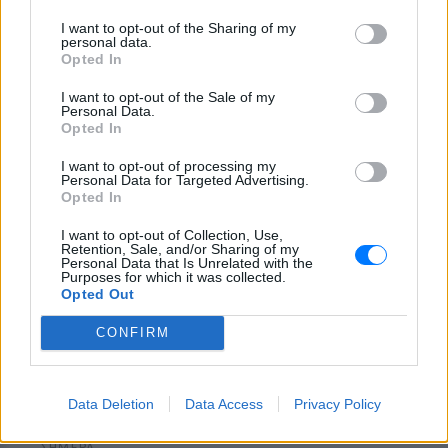
του σε πισίνα beach bar –
Βούτηξε ο μπάρμαν για να τον
I want to opt-out of the Sharing of my
ανασύρει
personal data.
Opted In
ΣΉΜΕΡΑ
Ο ιδιοκτήτης του beach bar και οι γονείς
I want to opt-out of the Sale of my
του μικρού προσήχθησαν από τις αρχές -
Personal Data.
σύμφωνα με πληροφορίες, κανείς δεν
Opted In
βρισκόταν κοντά στο παιδί εκείνη την
ώρα
I want to opt-out of processing my
Personal Data for Targeted Advertising.
Opted In
I want to opt-out of Collection, Use,
Retention, Sale, and/or Sharing of my
Personal Data that Is Unrelated with the
Purposes for which it was collected.
Opted Out
CONFIRM
Καύσιμα «φωτιά»: Η βενζίνη ξεπερνά τα 2
ευρώ το λίτρο παρά την πτώση του αργού
πετρελαίου διεθνώς
Data Deletion
Data Access
Privacy Policy
Οι διεθνείς τιμές του αργού πετρελαίου υποχωρούν, αλλά
στα πρατήρια οι τιμές δεν ακολουθούν
ΣΉΜΕΡΑ