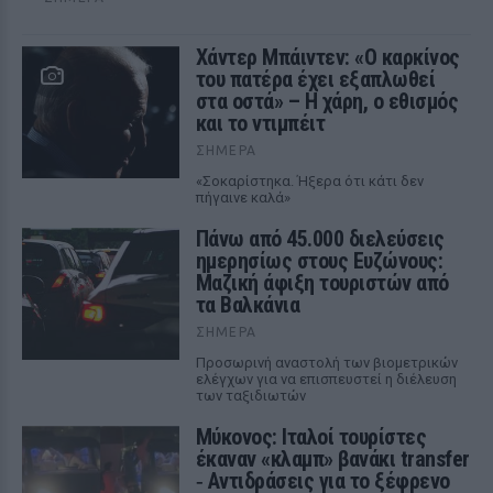
Χάντερ Μπάιντεν: «Ο καρκίνος
του πατέρα έχει εξαπλωθεί
στα οστά» – Η χάρη, ο εθισμός
και το ντιμπέιτ
ΣΉΜΕΡΑ
«Σοκαρίστηκα. Ήξερα ότι κάτι δεν
πήγαινε καλά»
Πάνω από 45.000 διελεύσεις
ημερησίως στους Ευζώνους:
Μαζική άφιξη τουριστών από
τα Βαλκάνια
ΣΉΜΕΡΑ
Προσωρινή αναστολή των βιομετρικών
ελέγχων για να επισπευστεί η διέλευση
των ταξιδιωτών
Μύκονος: Ιταλοί τουρίστες
έκαναν «κλαμπ» βανάκι transfer
‑ Αντιδράσεις για το ξέφρενο