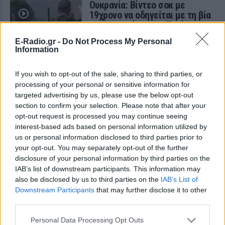
Ουκρανία: Βίντεο σοκ με
19χρονο να οδηγείται με τη βία
για επιστράτευση ‑ Τι είναι το
«busification»
E-Radio.gr -
Do Not Process My Personal
ΣΉΜΕΡΑ
Information
Βίντεο που φέρεται να δείχνει βίαιη
μεταφορά άνδρα για στρατιωτική
If you wish to opt-out of the sale, sharing to third parties, or
επιστράτευση στην Ουκρανία
processing of your personal or sensitive information for
επαναφέρει τη συζήτηση για το λεγόμενο
«busification».
targeted advertising by us, please use the below opt-out
section to confirm your selection. Please note that after your
Ουκρανία: Βίντεο σοκ με
opt-out request is processed you may continue seeing
19χρονο να οδηγείται με τη βία
interest-based ads based on personal information utilized by
για επιστράτευση ‑ Τι είναι το
us or personal information disclosed to third parties prior to
«busification»
your opt-out. You may separately opt-out of the further
ΣΉΜΕΡΑ
disclosure of your personal information by third parties on the
Βίντεο που φέρεται να δείχνει βίαιη
IAB’s list of downstream participants. This information may
μεταφορά άνδρα για στρατιωτική
also be disclosed by us to third parties on the
IAB’s List of
επιστράτευση στην Ουκρανία
Downstream Participants
that may further disclose it to other
επαναφέρει τη συζήτηση για το λεγόμενο
«busification».
third parties.
Πάρο: 4χρονος έχασε τη ζωή
Personal Data Processing Opt Outs