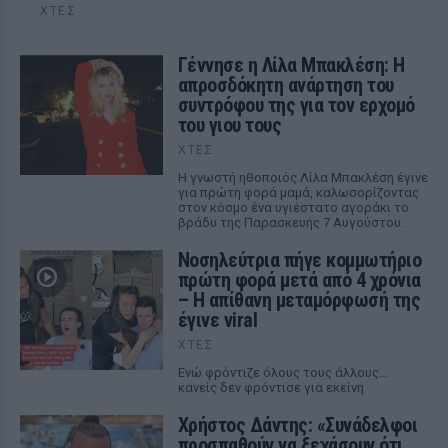
ΧΤΕΣ
Γέννησε η Λίλα Μπακλέση: Η
απροσδόκητη ανάρτηση του
συντρόφου της για τον ερχομό
του γιου τους
ΧΤΕΣ
Η γνωστή ηθοποιός Λίλα Μπακλέση έγινε
για πρώτη φορά μαμά, καλωσορίζοντας
στον κόσμο ένα υγιέστατο αγοράκι το
βράδυ της Παρασκευής 7 Αυγούστου.
Νοσηλεύτρια πήγε κομμωτήριο
πρώτη φορά μετά από 4 χρόνια
– Η απίθανη μεταμόρφωσή της
έγινε viral
ΧΤΕΣ
Ενώ φρόντιζε όλους τους άλλους...
κανείς δεν φρόντισε για εκείνη
Χρήστος Δάντης: «Συνάδελφοι
προσπαθούν να ξεχάσουν ότι