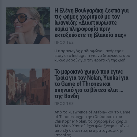
Η Ελένη Βουλγαράκη ξεσπά για
τις φήμες χωρισμού με τον
Ιωαννίδη: «Διασταυρώστε
καμία πληροφορία πριν
εκτοξεύσετε τη βλακεία σας»
ΠΡΟΧΤΈΣ
Η παραγωγός ραδιοφώνου ανάρτησε
story στο Instagram για να διαψεύσει όσα
κυκλοφορούν για την ερωτική της ζωή
Το μαροκινό χωριό που έγινε
Τροία για τον Nolan, Yunkai για
το Game of Thrones και
σκηνικό για το βίντεο κλιπ ...
της Βανδή
ΠΡΟΧΤΈΣ
Από το «Lawrence of Arabia» και το Game
of Thrones μέχρι την «Οδύσσεια» του
Christopher Nolan, το οχυρωμένο χωριό
Αΐτ Μπεν Χαντού έχει φιλοξενήσει πάνω
από έξι δεκαετίες κινηματογραφικής
ιστορίας