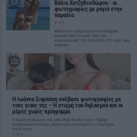
Βάλια Χατζηθεοδώρου ‑ οι
φωτογραφίες με μαγιό στην
παραλία
ΧΤΕΣ
Μέσα από ανάρτηση στο Instagram
μοιράστηκε στιγμές από τις
καλοκαιρινές της διακοπές στο νησί των
ανέμων
H Ιωάννα Σιαμπάνη ανέβασε φωτογραφίες με
τους γιους της – Η στιγμή του θηλασμού και οι
μέρες χωρίς πρόγραμμα
Η πρώην παίκτρια του «My Style Rocks» και ο Τζίμης
Σταθοκωστόπουλος απέκτησαν πρόσφατα το δεύτερο
παιδί τους
ΧΤΕΣ