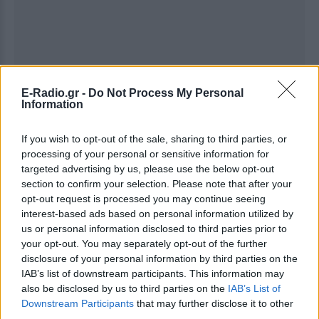
E-Radio.gr -
Do Not Process My Personal
Information
If you wish to opt-out of the sale, sharing to third parties, or
processing of your personal or sensitive information for
targeted advertising by us, please use the below opt-out
Ακολουθήστε το E-Radio.gr στο
Google News
section to confirm your selection. Please note that after your
και μάθετε πρώτοι
τα πιο hot νέα
.
opt-out request is processed you may continue seeing
interest-based ads based on personal information utilized by
Εσύ μπήκες στο E-Daily.gr; Τα νέα της ημέρας
us or personal information disclosed to third parties prior to
your opt-out. You may separately opt-out of the further
και ότι σου κάνει κλικ!
disclosure of your personal information by third parties on the
IAB’s list of downstream participants. This information may
Ακολουθήστε το E-Radio.gr και στο Instagram
also be disclosed by us to third parties on the
IAB’s List of
Downstream Participants
that may further disclose it to other
ΔΙΑΦΗΜΙΣΗ
third parties.