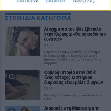
Data Deletion
Data Access
Privacy Policy
ΔΕΙΤΕ ΕΠΙΣΗΣ
ΣΤΗΝ ΙΔΙΑ ΚΑΤΗΓΟΡΙΑ
Ατύχημα για τον Ιβάν Σβιτάιλο
στην Κέρκυρα: «Θα σηκωθώ πιο
δυνατός»
ΧΤΕΣ
Ο ηθοποιός και χορευτής μοιράστηκε
στο Instagram μια φωτογραφία από
πρόσφατη εξέτασή του, με ένα μήνυμα
θάρρους
Φοβερή ιστορία στον ΟΦΗ:
Ένας κάτοχος εισιτηρίου
διαρκείας είναι μόλις 2 μηνών
ΧΤΕΣ
Οπαδός από κούνια κυριολεκτικά στον
ΟΦΗ
Διακοπές στη Μύκονο για τη