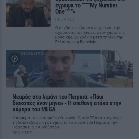
έγραψα το """"My Number
One""""»
ΠΡΟΧΤΈΣ
Ο συνθέτης μίλησε ανοιχτά για την
αχαριστία που βιώνει στον χώρο της
μουσικής, 22 χρόνια μετά τη νίκη της
Ελλάδας στη Eurovision.
Νεαρός στο λιμάνι του Πειραιά: «Πάω
διακοπές έναν μήνα» ‑ Η απίθανη ατάκα στην
κάμερα του MEGA
Η κάμερα της εκπομπής «Κοινωνία Ώρα MEGA» κατέγραψε
τη διασκεδαστική στιγμή από το λιμάνι του Πειραιά, την
Παρασκευή 7 Αυγούστου.
ΠΡΟΧΤΈΣ