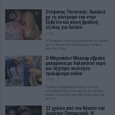
Στέφανος Τσιτσιπάς: Αγκαλιά
με τη σύντροφό του στην
Ελβετία και κοινή βραδινή
έξοδος για δείπνο
ΧΤΕΣ
Ο Έλληνας τενίστας βρίσκεται σε σχέση
με την εικαστικό καταγωγής Σικάγο,
Κρίστεν Τομς
Ο Μπρούκλιν Μπέκαμ έβρασε
μακαρόνια με θαλασσινό νερό
και δέχτηκε ανελέητο
τρολάρισμα online
ΧΤΕΣ
Πολλοί εξέφρασαν απορία για την
καταλληλότητα του νερού, με σχόλια
όπως «τα πόδια του δεν ήταν μέσα σε
αυτό;»
22 χρόνια από τον θάνατο του
Δημήτρη Παπαμιχαήλ: Η