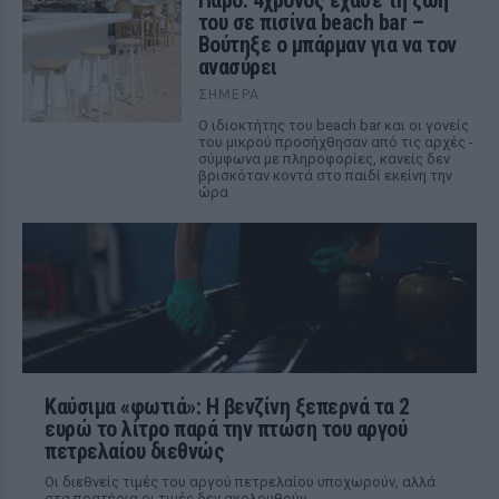
Πάρο: 4χρονος έχασε τη ζωή
του σε πισίνα beach bar –
Βούτηξε ο μπάρμαν για να τον
ανασύρει
ΣΉΜΕΡΑ
Ο ιδιοκτήτης του beach bar και οι γονείς
του μικρού προσήχθησαν από τις αρχές -
σύμφωνα με πληροφορίες, κανείς δεν
βρισκόταν κοντά στο παιδί εκείνη την
ώρα
Καύσιμα «φωτιά»: Η βενζίνη ξεπερνά τα 2
ευρώ το λίτρο παρά την πτώση του αργού
πετρελαίου διεθνώς
Οι διεθνείς τιμές του αργού πετρελαίου υποχωρούν, αλλά
στα πρατήρια οι τιμές δεν ακολουθούν