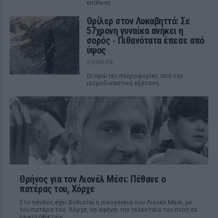
επίθεση
Θρίλερ στον Λυκαβηττό: Σε
57χρονη γυναίκα ανήκει η
σορός ‑ Πιθανότατα έπεσε από
ύψος
ΣΉΜΕΡΑ
Οι πρώτες πληροφορίες από την
ιατροδικαστική εξέταση
Θρήνος για τον Λιονέλ Μέσι: Πέθανε ο
πατέρας του, Χόρχε
Στο πένθος έχει βυθιστεί η οικογένεια του Λιονέλ Μέσι, με
τον πατέρα του, Χόρχε, να αφήνει την τελευταία του πνοή σε
ηλικία 68 ετών.