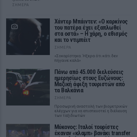
ΣΉΜΕΡΑ
Χάντερ Μπάιντεν: «Ο καρκίνος
του πατέρα έχει εξαπλωθεί
στα οστά» – Η χάρη, ο εθισμός
και το ντιμπέιτ
ΣΉΜΕΡΑ
«Σοκαρίστηκα. Ήξερα ότι κάτι δεν
πήγαινε καλά»
Πάνω από 45.000 διελεύσεις
ημερησίως στους Ευζώνους:
Μαζική άφιξη τουριστών από
τα Βαλκάνια
ΣΉΜΕΡΑ
Προσωρινή αναστολή των βιομετρικών
ελέγχων για να επισπευστεί η διέλευση
των ταξιδιωτών
Μύκονος: Ιταλοί τουρίστες
έκαναν «κλαμπ» βανάκι transfer