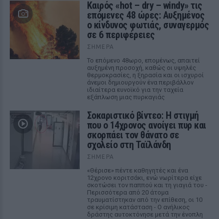
Καιρός «hot – dry – windy» τις
επόμενες 48 ώρες: Αυξημένος
ο κίνδυνος φωτιάς, συναγερμός
σε 6 περιφέρειες
ΣΉΜΕΡΑ
Το επόμενο 48ωρο, επομένως, απαιτεί
αυξημένη προσοχή, καθώς οι υψηλές
θερμοκρασίες, η ξηρασία και οι ισχυροί
άνεμοι δημιουργούν ένα περιβάλλον
ιδιαίτερα ευνοϊκό για την ταχεία
εξάπλωση μιας πυρκαγιάς
Σοκαριστικό βίντεο: Η στιγμή
που ο 14χρονος ανοίγει πυρ και
σκορπάει τον θάνατο σε
σχολείο στη Ταϊλάνδη
ΣΉΜΕΡΑ
«Θέρισε» πέντε καθηγητές και ένα
12χρονο κοριτσάκι, ενώ νωρίτερα είχε
σκοτώσει τον παππού και τη γιαγιά του -
Περισσότερα από 20 άτομα
τραυματίστηκαν από την επίθεση, οι 10
σε κρίσιμη κατάσταση - Ο ανήλικος
δράστης αυτοκτόνησε μετά την ένοπλη