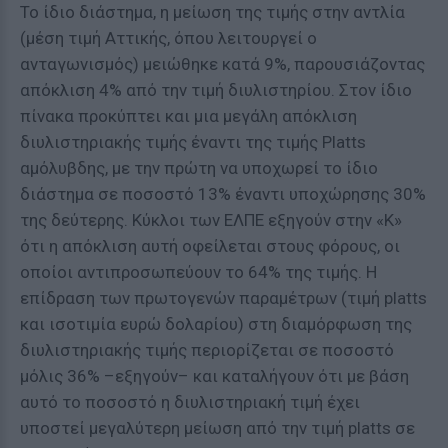
Το ίδιο διάστημα, η μείωση της τιμής στην αντλία
(μέση τιμή Αττικής, όπου λειτουργεί ο
ανταγωνισμός) μειώθηκε κατά 9%, παρουσιάζοντας
απόκλιση 4% από την τιμή διυλιστηρίου. Στον ίδιο
πίνακα προκύπτει και μια μεγάλη απόκλιση
διυλιστηριακής τιμής έναντι της τιμής Platts
αμόλυβδης, με την πρώτη να υποχωρεί το ίδιο
διάστημα σε ποσοστό 13% έναντι υποχώρησης 30%
της δεύτερης. Κύκλοι των ΕΛΠΕ εξηγούν στην «Κ»
ότι η απόκλιση αυτή οφείλεται στους φόρους, οι
οποίοι αντιπροσωπεύουν το 64% της τιμής. Η
επίδραση των πρωτογενών παραμέτρων (τιμή platts
και ισοτιμία ευρώ δολαρίου) στη διαμόρφωση της
διυλιστηριακής τιμής περιορίζεται σε ποσοστό
μόλις 36% –εξηγούν– και καταλήγουν ότι με βάση
αυτό το ποσοστό η διυλιστηριακή τιμή έχει
υποστεί μεγαλύτερη μείωση από την τιμή platts σε