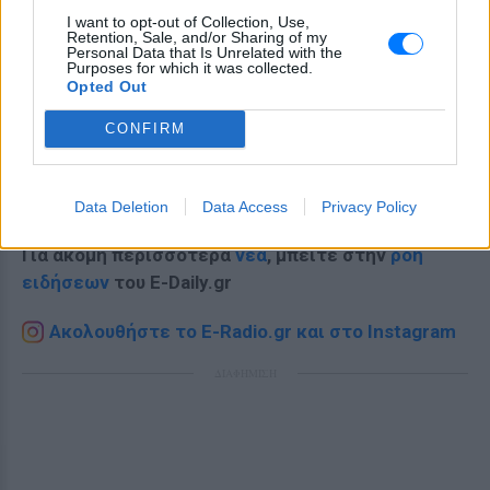
I want to opt-out of Collection, Use,
Retention, Sale, and/or Sharing of my
Personal Data that Is Unrelated with the
Purposes for which it was collected.
Opted Out
CONFIRM
Ακολουθήστε το E-Radio.gr στο
Google News
και μάθετε πρώτοι
τα πιο hot νέα
.
Data Deletion
Data Access
Privacy Policy
Για ακόμη περισσότερα
νέα
, μπείτε στην
ροή
ειδήσεων
του E-Daily.gr
Ακολουθήστε το E-Radio.gr και στο Instagram
ΔΙΑΦΗΜΙΣΗ