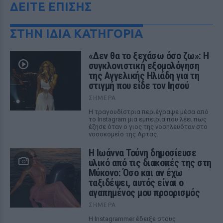
ΔΕΙΤΕ ΕΠΙΣΗΣ
ΣΤΗΝ ΙΔΙΑ ΚΑΤΗΓΟΡΙΑ
«Δεν θα το ξεχάσω όσο ζω»: Η
συγκλονιστική εξομολόγηση
της Αγγελικής Ηλιάδη για τη
στιγμή που είδε τον Ιησού
ΣΉΜΕΡΑ
Η τραγουδίστρια περιέγραψε μέσα από
το Instagram μια εμπειρία που λέει πως
έζησε όταν ο γιος της νοσηλευόταν στο
νοσοκομείο της Αρτας.
Η Ιωάννα Τούνη δημοσίευσε
υλικό από τις διακοπές της στη
Μύκονο: Όσο και αν έχω
ταξιδέψει, αυτός είναι ο
αγαπημένος μου προορισμός
ΣΉΜΕΡΑ
Η Instagrammer έδειξε στους