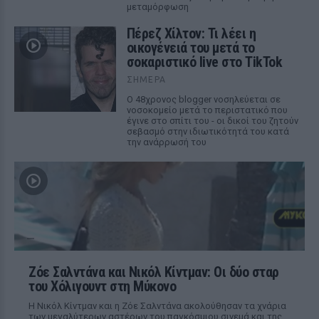
μεταμόρφωση
Πέρεζ Χίλτον: Τι λέει η
οικογένειά του μετά το
σοκαριστικό live στο TikTok
ΣΉΜΕΡΑ
Ο 48χρονος blogger νοσηλεύεται σε
νοσοκομείο μετά το περιστατικό που
έγινε στο σπίτι του - οι δικοί του ζητούν
σεβασμό στην ιδιωτικότητά του κατά
την ανάρρωσή του
Ζόε Σαλντάνα και Νικόλ Κίντμαν: Οι δύο σταρ
του Χόλιγουντ στη Μύκονο
Η Νικόλ Κίντμαν και η Ζόε Σαλντάνα ακολούθησαν τα χνάρια
των μεγαλύτερων αστέρων του παγκόσμιου σινεμά και της