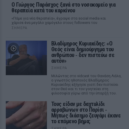
O Γιώργος Παράσχος ξανά στο νοσοκομείο για
θεραπεία κατά του καρκίνου
«Πάμε για νέα θεραπεία», έγραψε στα social media και
χάρισε ένα μεγάλο χαμόγελο στους followers του
ΣΉΜΕΡΑ
Βλαδίμηρος Κυριακίδης: «Ο
Θεός είναι δημιούργημα του
ανθρώπου ‑ δεν πιστεύω σε
αυτόν»
ΣΉΜΕΡΑ
Μιλώντας στο vidcast του Θανάση Λάλα,
ο γνωστός ηθοποιός Βλαδίμηρος
Κυριακίδης εξήγησε γιατί δεν πιστεύει
στον Θεό και τι τον γοητεύει στη
φιλοσοφία γύρω από την ύπαρξή του.
Τους είδαν με δαχτυλίδι
αρραβώνων στο Παρίσι ‑
Μήπως διάσημο ζευγάρι έκανε
το επόμενο βήμα;
ΣΉΜΕΡΑ