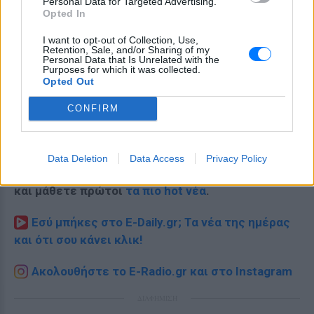
Personal Data for Targeted Advertising.
Opted In
I want to opt-out of Collection, Use,
Retention, Sale, and/or Sharing of my
Personal Data that Is Unrelated with the
Purposes for which it was collected.
Opted Out
CONFIRM
Data Deletion
Data Access
Privacy Policy
Ακολουθήστε το E-Radio.gr στο
Google News
και μάθετε πρώτοι
τα πιο hot νέα
.
Εσύ μπήκες στο E-Daily.gr; Τα νέα της ημέρας
και ότι σου κάνει κλικ!
Ακολουθήστε το E-Radio.gr και στο Instagram
ΔΙΑΦΗΜΙΣΗ