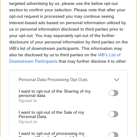
targeted advertising by us, please use the below opt-out
Οι ποινές που αφορούν τέτοιου είδους
section to confirm your selection. Please note that after your
περιπτώσεις έχουν γίνει πιο αυστηρές, όμως η
opt-out request is processed you may continue seeing
νοοτροπία που κυριαρχεί στην Κίνα και την Ταϊβάν
interest-based ads based on personal information utilized by
δεν θα αλλάξει εν μία νυκτί. Εξάλλου, η γυναίκα που
us or personal information disclosed to third parties prior to
your opt-out. You may separately opt-out of the further
αναφέραμε στην αρχή του κειμένου, η οποία είχε
disclosure of your personal information by third parties on the
προσπαθήσει να δωροδοκήσει την οικογένεια του
IAB’s list of downstream participants. This information may
θύματός της, καταδικάστηκε σε διετή ποινή
also be disclosed by us to third parties on the
IAB’s List of
κάθειρξης, για ανθρωποκτονία από αμέλεια.
Downstream Participants
that may further disclose it to other
third parties.
ΔΙΑΦΗΜΙΣΗ
Personal Data Processing Opt Outs
I want to opt-out of the Sharing of my
personal data.
Opted In
I want to opt-out of the Sale of my
Personal Data.
Opted In
I want to opt-out of processing my