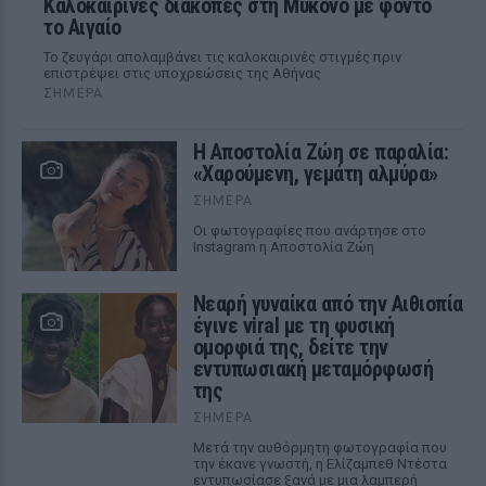
Καλοκαιρινές διακοπές στη Μύκονο με φόντο
το Αιγαίο
Το ζευγάρι απολαμβάνει τις καλοκαιρινές στιγμές πριν
επιστρέψει στις υποχρεώσεις της Αθήνας
ΣΉΜΕΡΑ
Η Αποστολία Ζώη σε παραλία:
«Χαρούμενη, γεμάτη αλμύρα»
ΣΉΜΕΡΑ
Οι φωτογραφίες που ανάρτησε στο
Instagram η Αποστολία Ζώη
Νεαρή γυναίκα από την Αιθιοπία
έγινε viral με τη φυσική
ομορφιά της, δείτε την
εντυπωσιακή μεταμόρφωσή
της
ΣΉΜΕΡΑ
Μετά την αυθόρμητη φωτογραφία που
την έκανε γνωστή, η Ελίζαμπεθ Ντέστα
εντυπωσίασε ξανά με μια λαμπερή