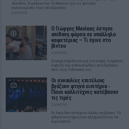
showbiz, διαλέγοντας τη Μύκονο για τις φετινές
καλοκαιρινές τους αποδράσεις.
ΣΉΜΕΡΑ
Ο Γιώργος Μανίκας έστησε
απίθανη φάρσα σε υπάλληλο
καφετέριας – Τι έγινε στο
βίντεο
ΣΉΜΕΡΑ
Συνεχή παράπονα για τον καφέ, στημένος
καβγάς και ενθουσιώδεις αντιδράσεις
από τους followers του
Οι συναυλίες επιτέλους
βγάζουν φτηνά εισιτήρια ‑
Ποιοι καλλιτέχνες κατέβασαν
τις τιμές
ΣΉΜΕΡΑ
Οι fans δεν αντέχουν άλλες αυξήσεις: Τα
φθηνά εισιτήρια που εξαφανίζονται σε
λίγα λεπτά