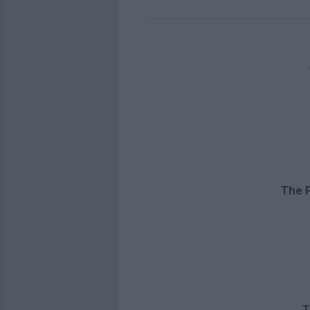
The P
T