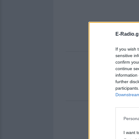
E-Radio.g
If you wish 
sensitive in
confirm you
continue se
Bre
information 
further disc
participants
Downstream 
Persona
I want t