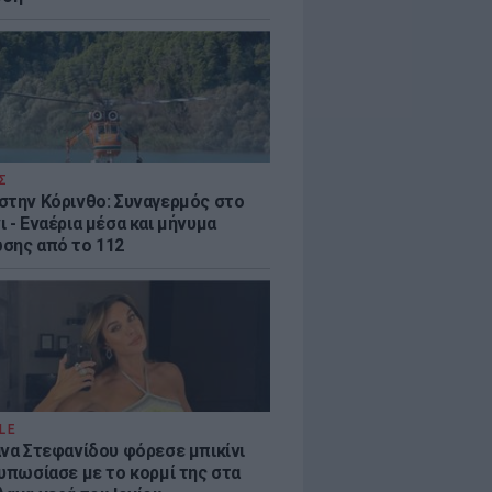
Σ
στην Κόρινθο: Συναγερμός στο
 - Εναέρια μέσα και μήνυμα
σης από το 112
LE
άνα Στεφανίδου φόρεσε μπικίνι
τυπωσίασε με το κορμί της στα