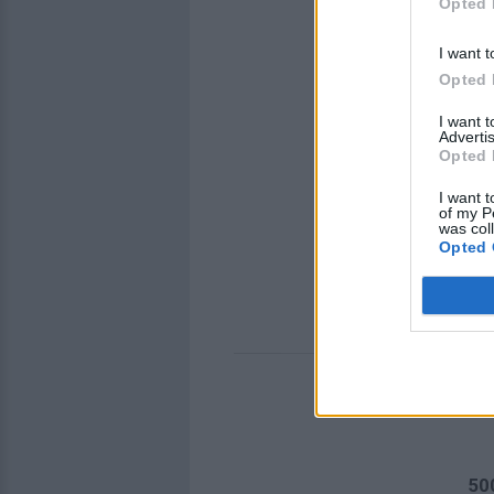
Opted 
I want t
Opted 
I want 
Advertis
Opted 
I want t
of my P
was col
Opted 
50