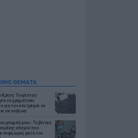
DING ΘΕΜΑΤΑ
ν Κρήτη: Τουρίστας
ησε να χρηματίσει
ο για του επιτρέψει να
ει σε ανήλικη
ον μπαμπά μου»: Το βίντεο
υσμένης οδηγού που
 νύφη ώρες μετά τον