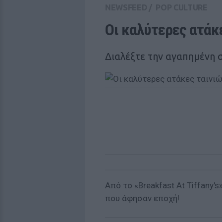
NEWSFEED
/
POP CULTURE
Oι καλύτερες ατάκε
Διαλέξτε την αγαπημένη 
Από το «Βreakfast At Tiffany's
που άφησαν εποχή!