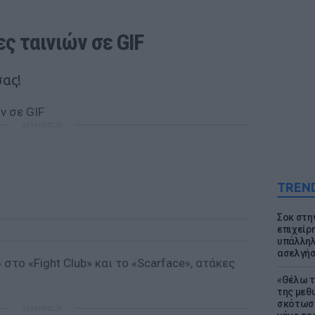
ς ταινιών σε GIF
σας!
ΔΙΑΦΗΜΙΣΗ
TREN
Σοκ στη
επιχείρ
υπάλληλ
ασελγήσ
» στο «Fight Club» και το «Scarface», ατάκες
«Θέλω τ
της μεθ
σκότωσε
ΔΙΑΦΗΜΙΣΗ