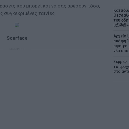
φράσεις που μπορεί και να σας αρέσουν τόσο,
Καταδίω
ις συγκεκριμένες ταινίες.
Θεσσαλο
του οδη
μ@@@»,
Αρχεία 
Scarface
σκάφη 1
σφαίρα 
ΔΙΑΦΗΜΙΣΗ
νέα απο
Σέρρες:
το τροχ
στο αντ