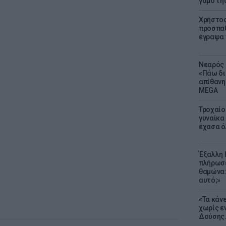
γάμο τη
Χρήστος
προσπαθ
έγραψα τ
Νεαρός 
«Πάω δι
απίθανη
MEGA
Τροχαίο
γυναίκα 
έχασα ό
Έξαλλη 
πλήρωσε
θαμώνα:
αυτό;»
«Τα κάν
χωρίς ε
Δούσης.