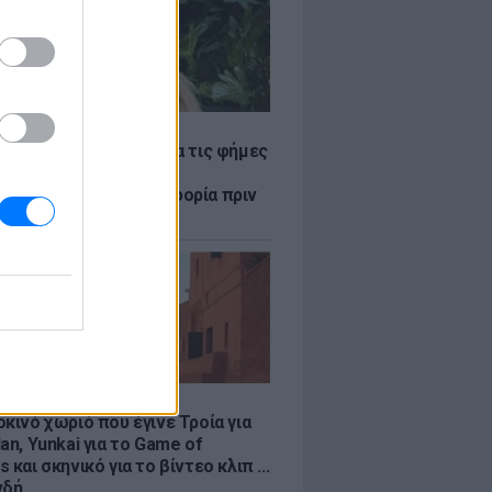
LE
η Βουλγαράκη ξεσπά για τις φήμες
ού με τον Ιωαννίδη:
αυρώστε καμία πληροφορία πριν
ύσετε τη βλακεία σας»
LE
κινό χωριό που έγινε Τροία για
an, Yunkai για το Game of
 και σκηνικό για το βίντεο κλιπ ...
νδή