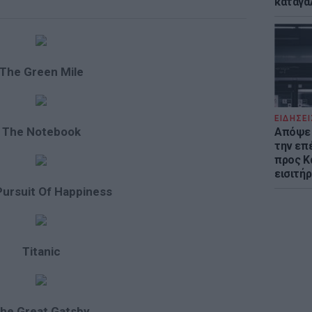
καταγά
The Green Mile
ΕΙΔΗΣΕΙ
The Notebook
Απόψε 
την επ
προς Κα
εισιτήρ
ursuit Of Happiness
Titanic
he Great Gatsby