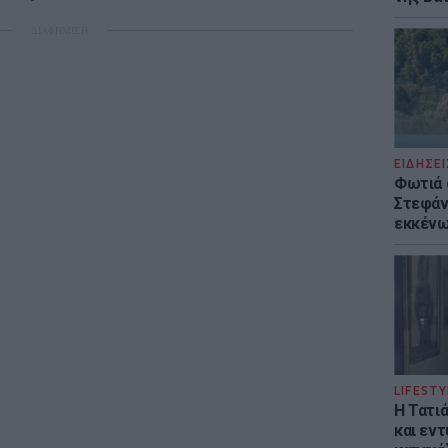
ΔΙΑΦΗΜΙΣΗ
ΕΙΔΗΣΕΙ
Φωτιά 
Στεφάνι
εκκένω
LIFESTY
Η Τατι
και εν