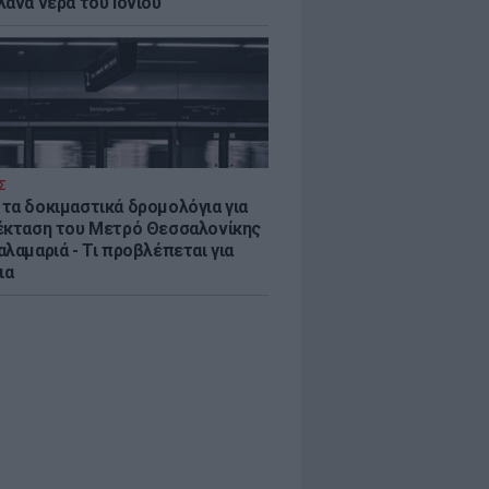
λανα νερά του Ιονίου
Σ
τα δοκιμαστικά δρομολόγια για
έκταση του Μετρό Θεσσαλονίκης
λαμαριά - Τι προβλέπεται για
ια