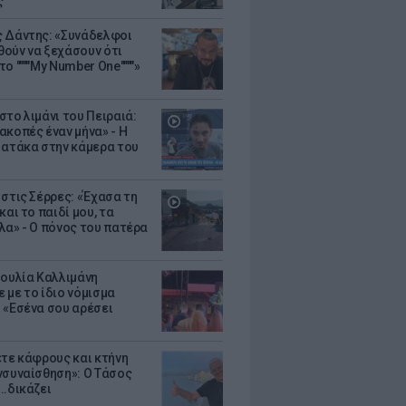
ς
 Δάντης: «Συνάδελφοι
ούν να ξεχάσουν ότι
ο """"My Number One""""»
στο λιμάνι του Πειραιά:
ακοπές έναν μήνα» - Η
 ατάκα στην κάμερα του
 στις Σέρρες: «Έχασα τη
και το παιδί μου, τα
λα» - Ο πόνος του πατέρα
Ιουλία Καλλιμάνη
 με το ίδιο νόμισμα
 «Εσένα σου αρέσει
ετε κάφρους και κτήνη
νσυναίσθηση»: Ο Τάσος
..δικάζει