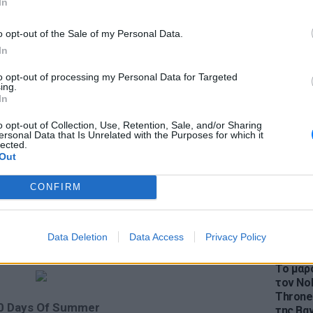
In
o opt-out of the Sale of my Personal Data.
In
to opt-out of processing my Personal Data for Targeted
LIFESTY
ing.
Η Ελέν
In
χωρισμ
«Διαστ
o opt-out of Collection, Use, Retention, Sale, and/or Sharing
ersonal Data that Is Unrelated with the Purposes for which it
εκτοξε
lected.
Out
CONFIRM
Data Deletion
Data Access
Privacy Policy
Fight Club
LIFESTY
Το μαρο
τον Nol
Thrones
0 Days Of Summer
της Βα