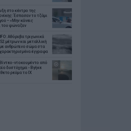
ξη στο κέντρο της
νίκης: Έσπασαν το τζάμι
γού – «Μην κάνεις
 του φώναζαν
UFO: Αθόρυβα τριγωνικά
52 μέτρων και μεταλλική
με ανθρώπινο σώμα στα
χαρακτηρισμένα έγγραφα
 Βίντεο-ντοκουμέντο από
αίο δυστύχημα - Βγήκε
ίθετο ρεύμα το ΙΧ