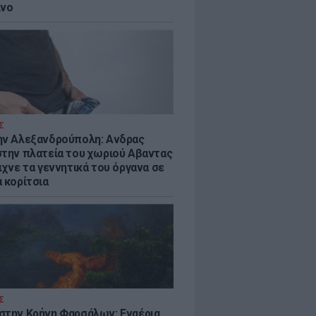
ίνο
Σ
ην Αλεξανδρούπολη: Ανδρας
στην πλατεία του χωριού Αβαντας
ιχνε τα γεννητικά του όργανα σε
 κορίτσια
Σ
στην Κρήνη Φαρσάλων: Εναέρια