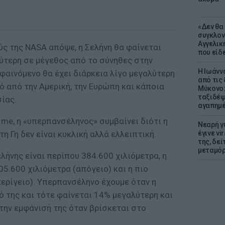
«Δεν θα
συγκλον
Αγγελική
ς της ΝΑSA απόψε, η Σελήνη θα φαίνεται
που είδε
λύτερη σε μέγεθος από το σύνηθες στην
Η Ιωάνν
 φαινόμενο θα έχει διάρκεια λίγο μεγαλύτερη
από τις
τό από την Αμερική, την Ευρώπη και κάποια
Μύκονο:
ταξιδέψε
σίας.
αγαπημέ
.me, η «υπερπανσέληνος» συμβαίνει διότι η
Νεαρή γ
η Γη δεν είναι κυκλική αλλά ελλειπτική.
έγινε vi
της, δε
μεταμό
λήνης είναι περίπου 384.600 χιλιόμετρα, η
05.600 χιλιόμετρα (απόγειο) και η πιο
περίγειο). Υπερπανσέληνο έχουμε όταν η
ό της και τότε φαίνεται 14% μεγαλύτερη και
την εμφάνισή της όταν βρίσκεται στο