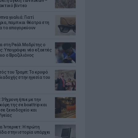
σει η αγέλη των λύκων –
ακτικό βίντεο
πνα γυαλιά: Γιατί
ρια, παμπ και θέατρα στη
α τα απαγορεύουν
τα στη Ρεάλ Μαδρίτης ο
υς: Υπογράφει νέο εξαετές
ιο ο Βραζιλιάνος
τός του Τραμπ: Το κρυφό
διαδοχής στην ηγεσία του
 39χρονη ήπιε με την
κόρη της σε boat trip και
σε ξενοδοχείο και
Υγείας
ια Ίντερνετ: Η πρώτη
ίδα στην ιστορία υπάρχει