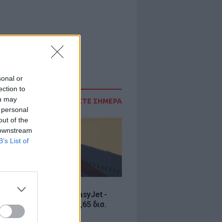
sonal or
ection to
ou may
ΔΙΑΒΑΣΤΕ ΣΗΜΕΡΑ
 personal
out of the
 downstream
B’s List of
Σ
ία εξαγοράς για την EasyJet -
ερικανική Appolo για 6,65 δισ.