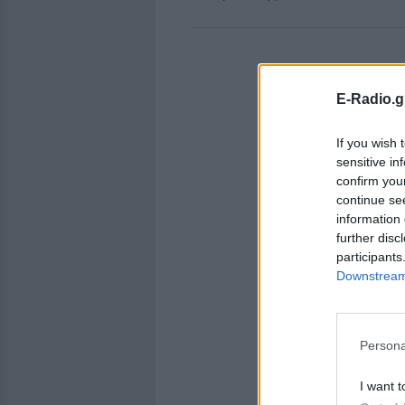
E-Radio.g
If you wish 
sensitive in
confirm you
continue se
information 
further disc
participants
Downstream 
Persona
I want t