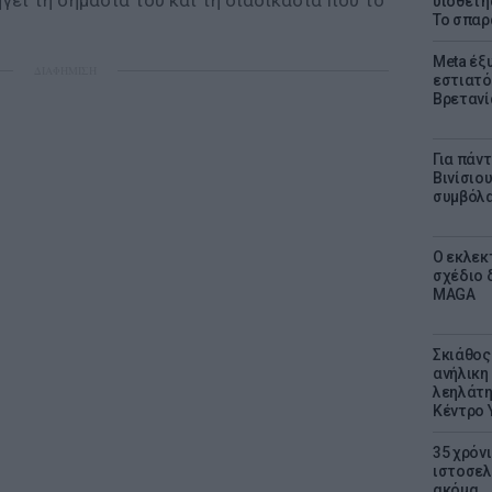
εί τη σημασία του και τη διαδικασία που το
υιοθετή
Το σπαρ
Meta έξυ
ΔΙΑΦΗΜΙΣΗ
εστιατό
Βρετανί
Για πάν
Βινίσιο
συμβόλα
Ο εκλεκ
σχέδιο 
MAGA
Σκιάθος:
ανήλικη 
λεηλάτη
Κέντρο 
35 χρόν
ιστοσελ
ακόμα