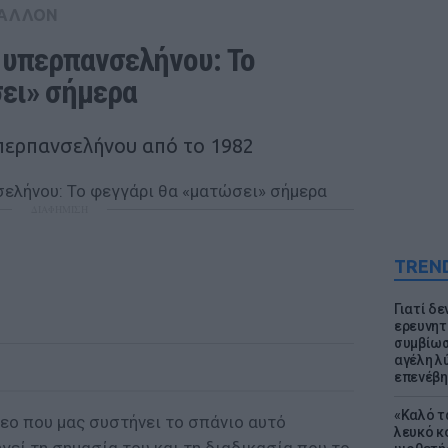
ΒΑΛΛΟΝ
 υπερπανσελήνου: Το 
ει» σήμερα
περπανσελήνου από το 1982
ΔΙΑΦΗΜΙΣΗ
TREN
Γιατί δε
ερευνητ
συμβίωσ
αγέλη λύ
επενέβη
«Καλό τα
εο που μας συστήνει το σπάνιο αυτό
λευκό κ