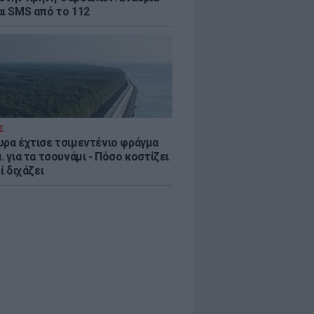
αι SMS από το 112
Σ
ώρα έχτισε τσιμεντένιο φράγμα
. για τα τσουνάμι - Πόσο κοστίζει
τί διχάζει