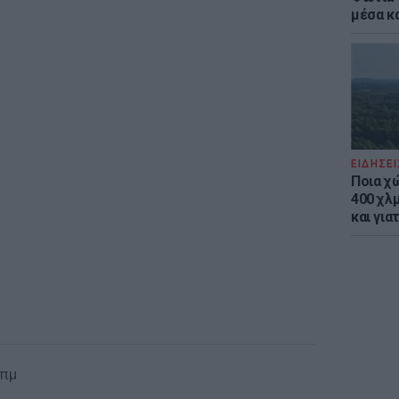
μέσα κ
ΕΙΔΗΣΕΙ
Ποια χ
400 χλμ
και για
 πμ