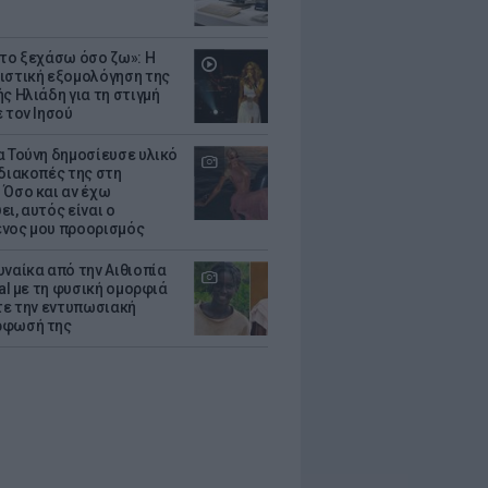
 το ξεχάσω όσο ζω»: Η
ιστική εξομολόγηση της
ς Ηλιάδη για τη στιγμή
 τον Ιησού
α Τούνη δημοσίευσε υλικό
 διακοπές της στη
 Όσο και αν έχω
ι, αυτός είναι ο
νος μου προορισμός
υναίκα από την Αιθιοπία
ral με τη φυσική ομορφιά
ίτε την εντυπωσιακή
ρφωσή της