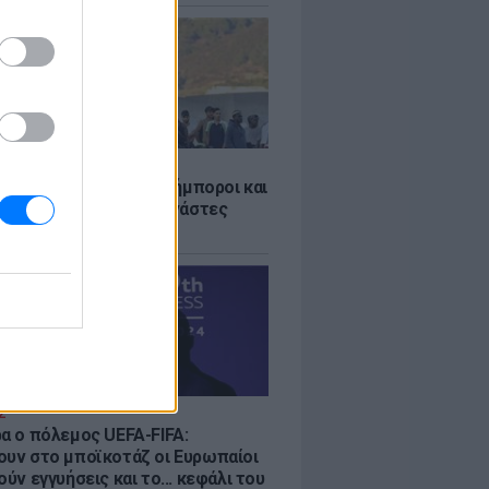
Σ
 «Οι κάτοικοι είναι ανήμποροι και
ι αγωνία» - 5.000 μετανάστες
νουν στην περιοχή
Σ
ρα ο πόλεμος UEFA-FIFA:
ουν στο μποϊκοτάζ οι Ευρωπαίοι
ούν εγγυήσεις και το... κεφάλι του