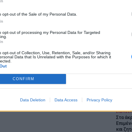
In
o opt-out of the Sale of my Personal Data.
α φθάσει στο μέγιστο σημείο του περίπου
In
 ολική φάση της έκλειψης θα είναι ορατή
to opt-out of processing my Personal Data for Targeted
 μας.
ing.
In
μένου στην Ελλάδα θα έχουν ως εξής:
ΕΙΔΗΣΕΙ
Θέουτα:
o opt-out of Collection, Use, Retention, Sale, and/or Sharing
γεμάτο
ersonal Data that Is Unrelated with the Purposes for which it
3:11 πμ -Έναρξη μερικής έκλειψης: 4:07 πμ
lected.
παραμέ
Out
ΔΙΑΦΗΜΙΣΗ
CONFIRM
Data Deletion
Data Access
Privacy Policy
ΕΙΔΗΣΕΙ
Στα άκ
Επιμέν
και ζητ