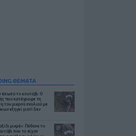
DING ΘΕΜΑΤΑ
ν έσωσα το κουτάβι: Ο
ής που κατέγραφε τη
η του μικρού σκυλιού με
κων εξηγεί γιατί δεν
ξίδι μικρέ»: Πέθανε το
ουτάβι που το είχαν