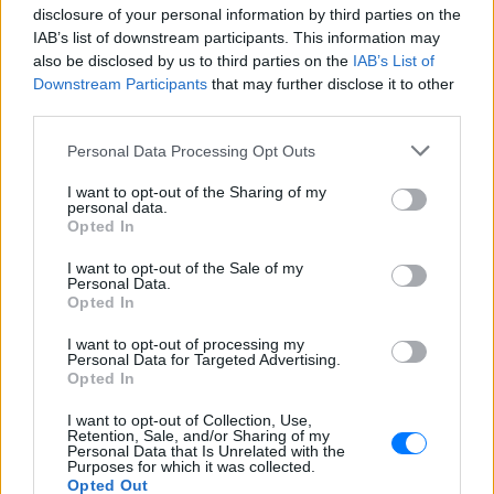
disclosure of your personal information by third parties on the
ανακύκλωσης.
IAB’s list of downstream participants. This information may
Ο αρχιτέκτονας που άλλαξε για
also be disclosed by us to third parties on the
IAB’s List of
πάντα την Αθήνα
Downstream Participants
that may further disclose it to other
third parties.
ΣΉΜΕΡΑ
Όταν το οικουμενικό συνάντησε την
Personal Data Processing Opt Outs
ελληνικότητα
I want to opt-out of the Sharing of my
personal data.
Έφτιαξαν το Napster που
Opted In
κατεβάζαμε μουσική ‑ Πού
βρίσκονται σήμερα;
I want to opt-out of the Sale of my
Personal Data.
ΣΉΜΕΡΑ
Opted In
Έκαναν κάτι καινοτόμο (αν και παράνομο)
I want to opt-out of processing my
Personal Data for Targeted Advertising.
Opted In
I want to opt-out of Collection, Use,
Retention, Sale, and/or Sharing of my
Personal Data that Is Unrelated with the
Purposes for which it was collected.
Opted Out