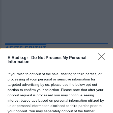
ΔΕΙΤΕ ΕΠΙΣΗΣ
E-Radio.gr -
Do Not Process My Personal
ΣΤΗΝ ΙΔΙΑ ΚΑΤΗΓΟΡΙΑ
Information
Τι αλλάζει στις κάψουλες
If you wish to opt-out of the sale, sharing to third parties, or
καφέ; Ο κανονισμός της ΕΕ που
processing of your personal or sensitive information for
τίθεται σε ισχύ από τις 12
targeted advertising by us, please use the below opt-out
Αυγούστου
section to confirm your selection. Please note that after your
ΣΉΜΕΡΑ
opt-out request is processed you may continue seeing
interest-based ads based on personal information utilized by
Με τον νέο ευρωπαϊκό κανονισμό για τις
συσκευασίες, οι κάψουλες καφέ μιας
us or personal information disclosed to third parties prior to
χρήσης αποκτούν επίσημη νομική
your opt-out. You may separately opt-out of the further
υπόσταση και συγκεκριμένες οδηγίες