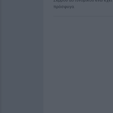
Σέρβου αστυνομικού ενώ έχει 
πρόσφυγα.