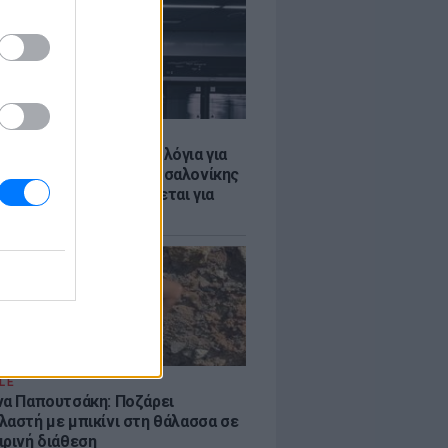
Σ
τα δοκιμαστικά δρομολόγια για
έκταση του Μετρό Θεσσαλονίκης
λαμαριά - Τι προβλέπεται για
ια
LE
να Παπουτσάκη: Ποζάρει
λαστή με μπικίνι στη θάλασσα σε
ιρινή διάθεση