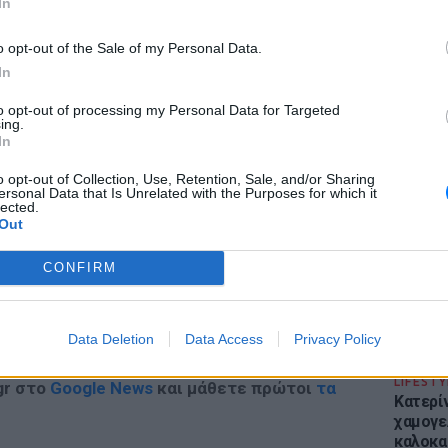
In
o opt-out of the Sale of my Personal Data.
In
to opt-out of processing my Personal Data for Targeted
ing.
ΔΙΑΦΗΜΙΣΗ
ΕΙΔΗΣΕΙ
In
Απόψε 
την επ
o opt-out of Collection, Use, Retention, Sale, and/or Sharing
ersonal Data that Is Unrelated with the Purposes for which it
προς Κα
lected.
εισιτήρ
Out
CONFIRM
Data Deletion
Data Access
Privacy Policy
LIFESTY
gr στο
Google News
και μάθετε πρώτοι
τα
Κατερί
χαμογε
καλοκα