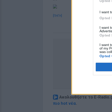
Opted 
I want t
[ΠΗΓΗ]
Opted 
I want 
Advertis
Opted 
I want t
of my P
was col
Opted 
Ακολουθήστε το E-Radio.
πιο hot νέα
.