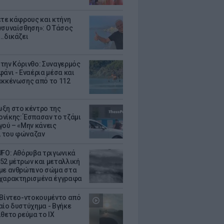
ετε κάφρους και κτήνη
νσυναίσθηση»: Ο Τάσος
..δικάζει
την Κόρινθο: Συναγερμός
άνι - Εναέρια μέσα και
εκκένωσης από το 112
ξη στο κέντρο της
νίκης: Έσπασαν το τζάμι
γού – «Μην κάνεις
 του φώναζαν
UFO: Αθόρυβα τριγωνικά
52 μέτρων και μεταλλική
με ανθρώπινο σώμα στα
χαρακτηρισμένα έγγραφα
 Βίντεο-ντοκουμέντο από
αίο δυστύχημα - Βγήκε
ίθετο ρεύμα το ΙΧ