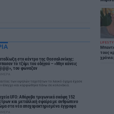
LIFESTY
ΡΙΑ
Μπαντέ
τους κ
χρόνια
αταδίωξη στο κέντρο της Θεσσαλονίκης:
σπασαν το τζάμι του οδηγού – «Μην κάνεις
@@@», του φώναζαν
ΉΜΕΡΑ
αιτίας των υψηλών ταχυτήτων το λευκό όχημα έχασε
ν έλεγχο και καρφώθηκε πάνω σε κολονάκια.
ρχεία UFO: Αθόρυβα τριγωνικά σκάφη 152
έτρων και μεταλλική σφαίρα με ανθρώπινο
ώμα στα νέα αποχαρακτηρισμένα έγγραφα
ΉΜΕΡΑ