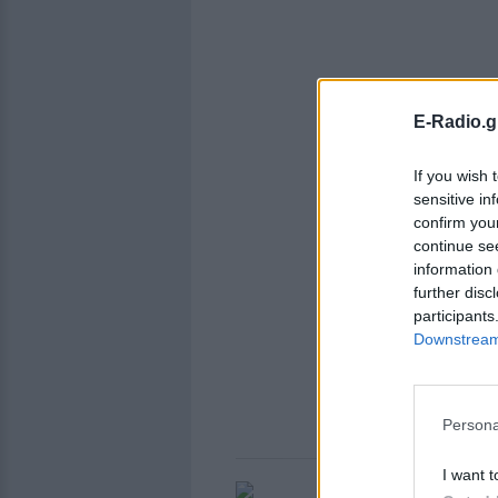
E-Radio.g
If you wish 
sensitive in
confirm you
continue se
information 
further disc
participants
Downstream 
Persona
I want t