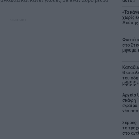
αγκαλιά και κάνει γλύκες σε έναν Σύρο μικρό
αυτό;»
«Τα κάν
χωρίς ε
ΔΙΑΦΗΜΙΣΗ
Δούσης.
Φωτιά σ
στο Στεφ
μήνυμα 
Καταδίω
Θεσσαλο
του οδη
μ@@@»,
Αρχεία 
σκάφη 1
σφαίρα 
νέα απο
Σέρρες:
το τροχ
στο αντ