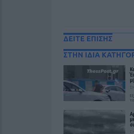
ΔΕΙΤΕ ΕΠΙΣΗΣ
ΣΤΗΝ ΙΔΙΑ ΚΑΤΗΓΟ
Κ
Έ
μ
Σ
Εξ
το
Α
μ
σ
Σ