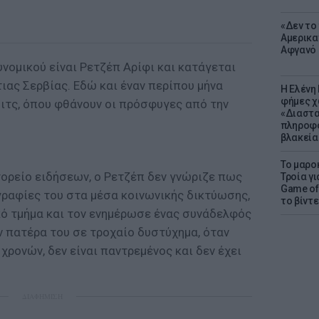
«Δεν το 
Αμερικα
Αφγανό 
νομικού είναι Ρετζέπ Αρίφι και κατάγεται
ιας Σερβίας. Εδώ και έναν περίπου μήνα
Η Ελένη
φήμες χ
ιτς, όπου φθάνουν οι πρόσφυγες από την
«Διαστα
πληροφο
βλακεία
Το μαρο
ορείο ειδήσεων, ο Ρετζέπ δεν γνώριζε πως
Τροία γι
Game of 
γραφίες του στα μέσα κοινωνικής δικτύωσης,
το βίντε
κό τμήμα και τον ενημέρωσε ένας συνάδελφός
ν πατέρα του σε τροχαίο δυστύχημα, όταν
4 χρονών, δεν είναι παντρεμένος και δεν έχει
ΔΙΑΦΗΜΙΣΗ