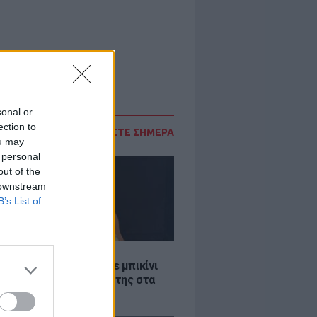
sonal or
ection to
ΔΙΑΒΑΣΤΕ ΣΗΜΕΡΑ
ou may
 personal
out of the
 downstream
B’s List of
LE
άνα Στεφανίδου φόρεσε μπικίνι
τυπωσίασε με το κορμί της στα
λανα νερά του Ιονίου