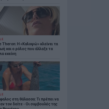
LE
e Theron: Η «Καλυψώ» κλείνει τα
ζωή και ο ρόλος που άλλαξε τα
ια εκείνη
LE
φαλος στη θάλασσα: Τι πρέπει να
αν τον δείτε - Οι συμβουλές της
ς Βερνίκου