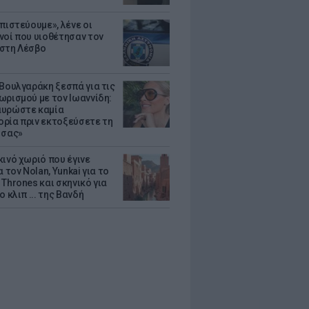
πιστεύουμε», λένε οι
νοί που υιοθέτησαν τον
στη Λέσβο
 Βουλγαράκη ξεσπά για τις
ωρισμού με τον Ιωαννίδη:
υρώστε καμία
ρία πριν εκτοξεύσετε τη
 σας»
κινό χωριό που έγινε
α τον Nolan, Yunkai για το
Thrones και σκηνικό για
ο κλιπ ... της Βανδή