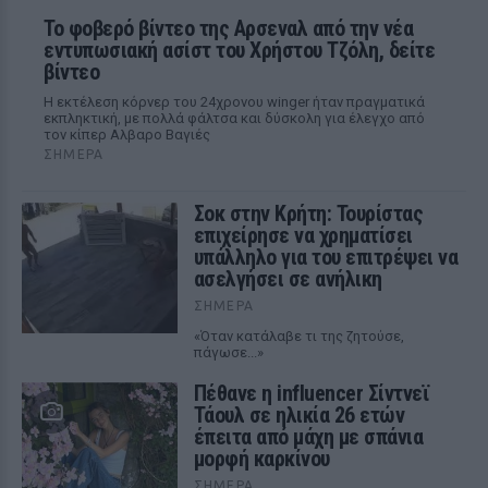
Το φοβερό βίντεο της Αρσεναλ από την νέα
εντυπωσιακή ασίστ του Χρήστου Τζόλη, δείτε
βίντεο
Η εκτέλεση κόρνερ του 24χρονου winger ήταν πραγματικά
εκπληκτική, με πολλά φάλτσα και δύσκολη για έλεγχο από
τον κίπερ Αλβαρο Βαγιές
ΣΉΜΕΡΑ
Σοκ στην Κρήτη: Τουρίστας
επιχείρησε να χρηματίσει
υπάλληλο για του επιτρέψει να
ασελγήσει σε ανήλικη
ΣΉΜΕΡΑ
«Όταν κατάλαβε τι της ζητούσε,
πάγωσε...»
Πέθανε η influencer Σίντνεϊ
Τάουλ σε ηλικία 26 ετών
έπειτα από μάχη με σπάνια
μορφή καρκίνου
ΣΉΜΕΡΑ