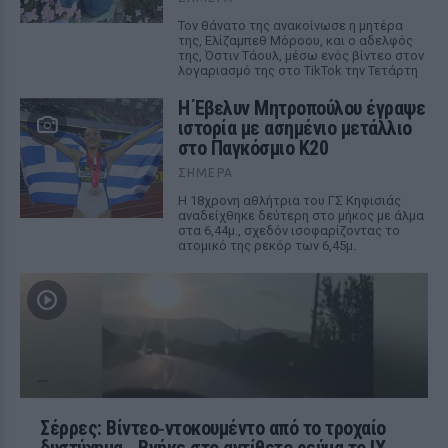
Τον θάνατο της ανακοίνωσε η μητέρα
της, Ελίζαμπεθ Μόροου, και ο αδελφός
της, Όστιν Τάουλ, μέσω ενός βίντεο στον
λογαριασμό της στο TikTok την Τετάρτη
Η Έβελυν Μητροπούλου έγραψε
ιστορία με ασημένιο μετάλλιο
στο Παγκόσμιο Κ20
ΣΉΜΕΡΑ
Η 18χρονη αθλήτρια του ΓΣ Κηφισιάς
αναδείχθηκε δεύτερη στο μήκος με άλμα
στα 6,44μ., σχεδόν ισοφαρίζοντας το
ατομικό της ρεκόρ των 6,45μ.
Σέρρες: Βίντεο‑ντοκουμέντο από το τροχαίο