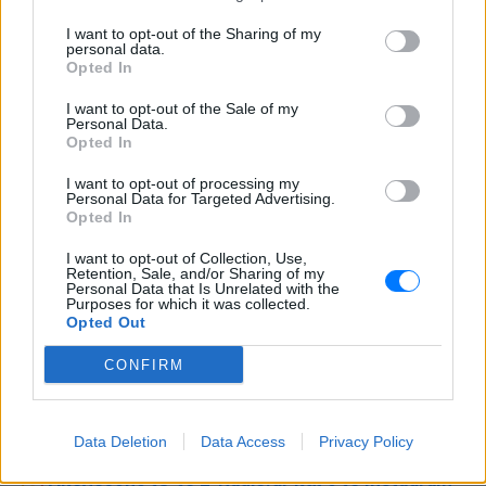
I want to opt-out of the Sharing of my
personal data.
Opted In
I want to opt-out of the Sale of my
Personal Data.
Opted In
I want to opt-out of processing my
Personal Data for Targeted Advertising.
Opted In
I want to opt-out of Collection, Use,
Retention, Sale, and/or Sharing of my
Personal Data that Is Unrelated with the
Purposes for which it was collected.
Opted Out
Ακολουθήστε το E-Radio.gr στο
Google News
και μάθετε πρώτοι
τα πιο hot νέα
.
CONFIRM
Για ακόμη περισσότερα
νέα
, μπείτε στην
ροή
ειδήσεων
του E-Daily.gr
Data Deletion
Data Access
Privacy Policy
Ακολουθήστε το E-Radio.gr και στο Instagram