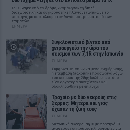
δυστύχημα ‑ Βγήκε στο αντίθετο ρεύμα το ΙΧ
Το ΙΧ βγήκε από το δρόμο, «καβάλησε» τη διπλή
διαχωριστική και συγκρούστηκε πλαγιομετωπικά με το
φορτηγό, με αποτέλεσμα τον θανάσιμο τραυματισμό των
επιβατών
ΣΉΜΕΡΑ
Συγκλονιστικό βίντεο από
χειρουργείο την ώρα του
σεισμού των 7,1R στην Ιαπωνία
ΣΉΜΕΡΑ
Σύμφωνα με ιαπωνικά μέσα ενημέρωσης,
η επέμβαση διακόπηκε προσωρινά λόγω
του σεισμού της 28ης Ιουλίου, ωστόσο
λίγο αργότερα συνεχίστηκε και
ολοκληρώθηκε με επιτυχία
Τροχαίο με δύο νεκρούς στις
Σέρρες: Μητέρα και γιος
έχασαν τη ζωή τους
ΣΉΜΕΡΑ
Μετωπική σύγκρουση ΙΧ με φορτηγό: Τι
αναφέρουν οι πρώτες πληροφορίες για