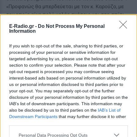
«Προφανώς θα μπερδεύεται με τον κ. Καρούζο, με
τον οποίο είχε πολύ καλές σχέσεις και στο σπίτι
του οποίου σύχναζε για αρκετό καιρό στο
E-Radio.gr -
Do Not Process My Personal
παρελθόν», αναφέρει η εκπρόσωπος των ΑΝΕΛ και
Information
συνεχίζει: «Ο εγκαλούμενος για κακουργηματικές
πράξεις σχετικά με την υπόθεση των γερμανικών
If you wish to opt-out of the sale, sharing to third parties, or
processing of your personal or sensitive information for
υποβρυχίων κ. Μεϊμαράκης απεδείχθη ότι, εκτός
targeted advertising by us, please use the below opt-out
από κοινός συκοφάντης, είναι και ψεύτης. Δεν θα
section to confirm your selection. Please note that after your
τον παρακολουθήσουμε άλλο. Έχουμε πολύ
opt-out request is processed you may continue seeing
σοβαρότερα πράγματα να κάνουμε».
interest-based ads based on personal information utilized by
us or personal information disclosed to third parties prior to
ΔΙΑΦΗΜΙΣΗ
your opt-out. You may separately opt-out of the further
disclosure of your personal information by third parties on the
IAB’s list of downstream participants. This information may
also be disclosed by us to third parties on the
IAB’s List of
Downstream Participants
that may further disclose it to other
third parties.
Personal Data Processing Opt Outs