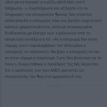
«Δεν με κατηγορεί για μίζα, αλλά λέει γιατί
πλήρωσα...», συμπλήρωσε και εξήγησε ότι οι
πληρωμές του υπουργείου ¶μυνας δεν γίνονται
απλά επειδή ο υπουργός πάει και βγάζει λεφτά από
κάποιο χρηματοκιβώτιο, αλλά με συγκεκριμένη
διαδικασία, με έλεγχο των τιμολογίων από το
ελεγκτικό συνέδριο κ.λπ. «Αν η πληρωμή δεν είναι
νόμιμη, γιατί παραλαμβάνει τον άλλο μήνα ο
υπουργός το «Ωκεανός»; Να βγει ο υπουργός να πει
αν είναι νόμιμη ή παράνομη. Γιατί δεν βγαίνουν να το
πουν;», διερωτήθηκε ο πρόεδρος της ΝΔ, λέγοντας
ότι ο ομόλογός του των ΑΝΕΛ φαίνεται ως
συνομιλητής του ¶κη στο ημερολόγιό του.
ΔΙΑΦΗΜΙΣΗ