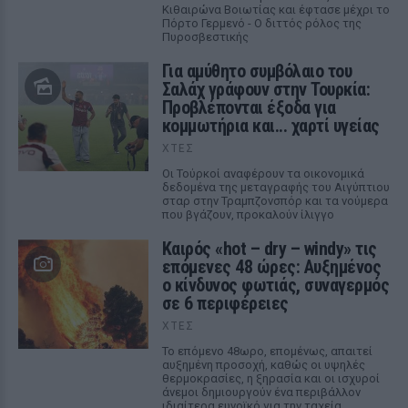
Κιθαιρώνα Βοιωτίας και έφτασε μέχρι το
Πόρτο Γερμενό - Ο διττός ρόλος της
Πυροσβεστικής
Για αμύθητο συμβόλαιο του
Σαλάχ γράφουν στην Τουρκία:
Προβλέπονται έξοδα για
κομμωτήρια και... χαρτί υγείας
ΧΤΕΣ
Οι Τούρκοί αναφέρουν τα οικονομικά
δεδομένα της μεταγραφής του Αιγύπτιου
σταρ στην Τραμπζονσπόρ και τα νούμερα
που βγάζουν, προκαλούν ίλιγγο
Καιρός «hot – dry – windy» τις
επόμενες 48 ώρες: Αυξημένος
ο κίνδυνος φωτιάς, συναγερμός
σε 6 περιφέρειες
ΧΤΕΣ
Το επόμενο 48ωρο, επομένως, απαιτεί
αυξημένη προσοχή, καθώς οι υψηλές
θερμοκρασίες, η ξηρασία και οι ισχυροί
άνεμοι δημιουργούν ένα περιβάλλον
ιδιαίτερα ευνοϊκό για την ταχεία