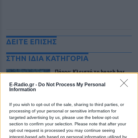
ΔΕΙΤΕ ΕΠΙΣΗΣ
ΣΤΗΝ ΙΔΙΑ ΚΑΤΗΓΟΡΙΑ
Πάρος: Κλειστό το beach bar
όπου πνίγηκε ο 4χρονος –
Δικογραφία για ανθρωποκτονία
E-Radio.gr -
Do Not Process My Personal
Information
από αμέλεια
ΠΡΙΝ 11 ΏΡΕΣ
If you wish to opt-out of the sale, sharing to third parties, or
Ο ιδιοκτήτης της επιχείρησης κρατείται
processing of your personal or sensitive information for
και αναμένεται να οδηγηθεί στον
εισαγγελέα, ενώ οι γονείς του παιδιού
targeted advertising by us, please use the below opt-out
αφέθηκαν ελεύθεροι μετά τη
section to confirm your selection. Please note that after your
σχηματισθείσα δικογραφία.
opt-out request is processed you may continue seeing
Πανικός στο αεροδρόμιο της
interest-based ads based on personal information utilized by