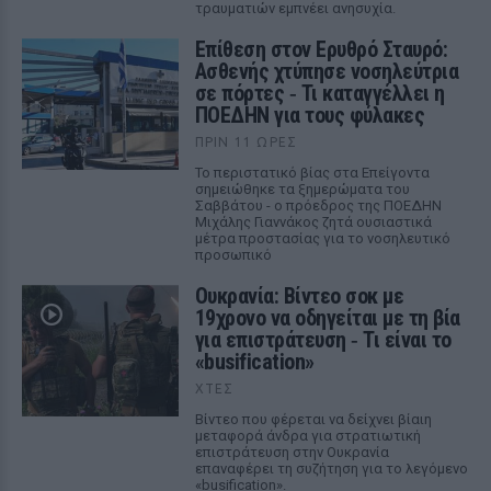
τραυματιών εμπνέει ανησυχία.
Επίθεση στον Ερυθρό Σταυρό:
Ασθενής χτύπησε νοσηλεύτρια
σε πόρτες ‑ Τι καταγγέλλει η
ΠΟΕΔΗΝ για τους φύλακες
ΠΡΙΝ 11 ΏΡΕΣ
Το περιστατικό βίας στα Επείγοντα
σημειώθηκε τα ξημερώματα του
Σαββάτου - ο πρόεδρος της ΠΟΕΔΗΝ
Μιχάλης Γιαννάκος ζητά ουσιαστικά
μέτρα προστασίας για το νοσηλευτικό
προσωπικό
Ουκρανία: Βίντεο σοκ με
19χρονο να οδηγείται με τη βία
για επιστράτευση ‑ Τι είναι το
«busification»
ΧΤΕΣ
Βίντεο που φέρεται να δείχνει βίαιη
μεταφορά άνδρα για στρατιωτική
επιστράτευση στην Ουκρανία
επαναφέρει τη συζήτηση για το λεγόμενο
«busification».