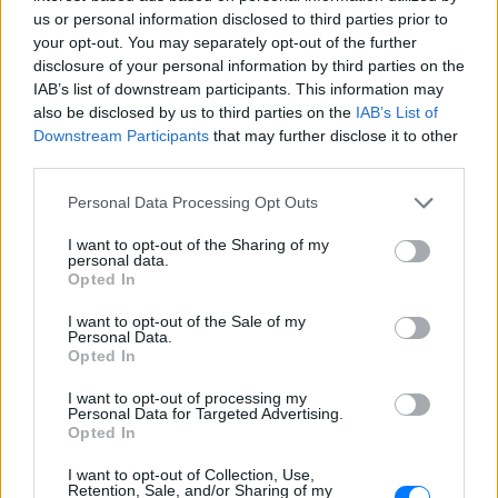
Ατλάντα: Εκκενώθηκε
us or personal information disclosed to third parties prior to
αεροσκάφος με τσουλήθρες
your opt-out. You may separately opt-out of the further
έκτακτης ανάγκης
disclosure of your personal information by third parties on the
IAB’s list of downstream participants. This information may
ΠΡΙΝ 11 ΏΡΕΣ
also be disclosed by us to third parties on the
IAB’s List of
Πτήση με προορισμό το Ορλάντο
Downstream Participants
that may further disclose it to other
επέστρεψε εκτάκτως στην Ατλάντα
μετά από αναφορές για καπνό στο
third parties.
πιλοτήριο - 199 επιβάτες εγκατέλειψαν
το Boeing 757 στον τροχόδρομο.
Personal Data Processing Opt Outs
Τουρισμός για Όλους
I want to opt-out of the Sharing of my
2026‑2027: Ποια ΑΦΜ
personal data.
υποβάλλουν αιτήσεις σήμερα
Opted In
(9/8) – Όλα όσα πρέπει να
ξέρετε
I want to opt-out of the Sale of my
Personal Data.
ΠΡΙΝ 11 ΏΡΕΣ
Opted In
Η προθεσμία υποβολής αιτήσεων λήγει
στις 21 Αυγούστου 2026, με επιδότηση
I want to opt-out of processing my
έως 600 ευρώ ανάλογα με την κατηγορία
Personal Data for Targeted Advertising.
δικαιούχου και την περίοδο διαμονής.
Opted In
I want to opt-out of Collection, Use,
Retention, Sale, and/or Sharing of my