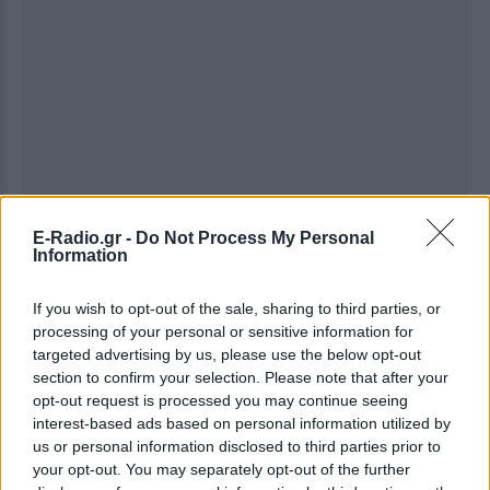
E-Radio.gr -
Do Not Process My Personal
Information
If you wish to opt-out of the sale, sharing to third parties, or
processing of your personal or sensitive information for
targeted advertising by us, please use the below opt-out
section to confirm your selection. Please note that after your
Ακολουθήστε το E-Radio.gr στο
Google News
opt-out request is processed you may continue seeing
και μάθετε πρώτοι
τα πιο hot νέα
.
interest-based ads based on personal information utilized by
us or personal information disclosed to third parties prior to
your opt-out. You may separately opt-out of the further
Εσύ μπήκες στο E-Daily.gr; Τα νέα της ημέρας