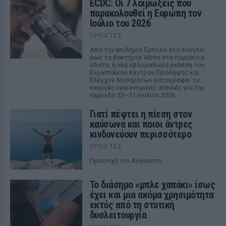
ECDC: Οι 7 λοιμώξεις που
παρακολουθεί η Ευρώπη τον
Ιούλιο του 2026
ΠΡΟΧΤΈΣ
Από την επιδημία Έμπολα στο Κονγκό
έως τα βακτήρια Vibrio στα παράκτια
ύδατα, η νέα εβδομαδιαία έκθεση του
Ευρωπαϊκού Κέντρου Πρόληψης και
Ελέγχου Νοσημάτων καταγράφει τις
ενεργές υγειονομικές απειλές για την
περίοδο 25–31 Ιουλίου 2026.
Γιατί πέφτει η πίεση στον
καύσωνα και ποιοι άντρες
κινδυνεύουν περισσότερο
ΠΡΟΧΤΈΣ
Προσοχή τον Αύγουστο
Το διάσημο «μπλε χαπάκι» ίσως
έχει και μια ακόμα χρησιμότητα
εκτός από τη στυτική
δυσλειτουργία