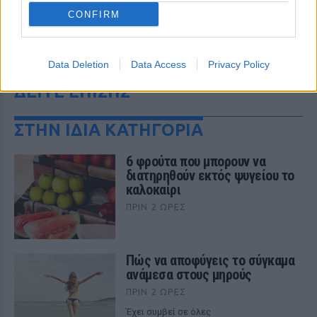
CONFIRM
Data Deletion
Data Access
Privacy Policy
ΔΕΙΤΕ ΕΠΙΣΗΣ
ΣΤΗΝ ΙΔΙΑ ΚΑΤΗΓΟΡΙΑ
6 φρούτα που μπορουν να
διατηρηθούν εκτός ψυγείου το
καλοκαίρι
ΠΡΙΝ 2 ΏΡΕΣ
Πώς να αποφύγεις το σύγκαμα
ανάμεσα στους μηρούς
ΠΡΙΝ 2 ΏΡΕΣ
Έχει συμβεί σε όλες