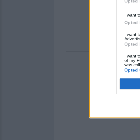
Opted 
I want t
Opted 
I want 
Advertis
Opted 
I want t
of my P
was col
Opted 