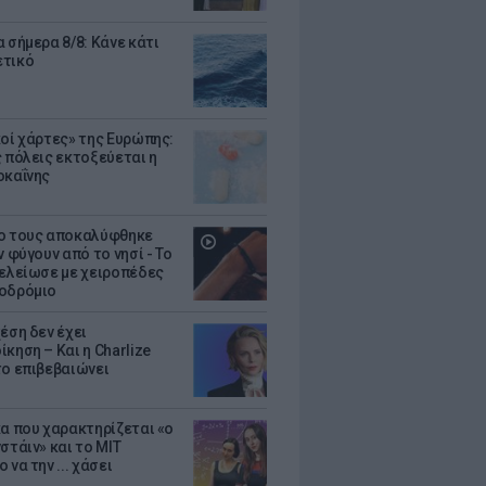
 σήμερα 8/8: Κάνε κάτι
ετικό
κοί χάρτες» της Ευρώπης:
ς πόλεις εκτοξεύεται η
οκαΐνης
ο τους αποκαλύφθηκε
ν φύγουν από το νησί - Το
τελείωσε με χειροπέδες
οδρόμιο
έση δεν έχει
κηση – Και η Charlize
το επιβεβαιώνει
κα που χαρακτηρίζεται «ο
στάιν» και το MIT
 να την ... χάσει