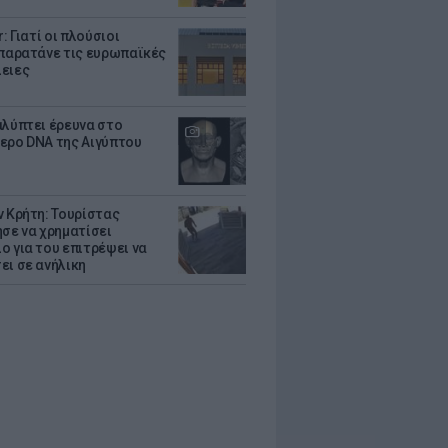
r: Γιατί οι πλούσιοι
 παρατάνε τις ευρωπαϊκές
ειες
αλύπτει έρευνα στο
ερο DNA της Αιγύπτου
ν Κρήτη: Τουρίστας
ησε να χρηματίσει
ο για του επιτρέψει να
ει σε ανήλικη