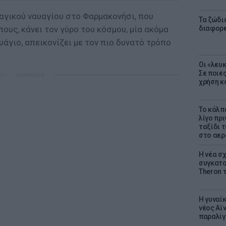
ραγικού ναυαγίου στο Φαρμακονήσι, που
Τα ζώδια
ους, κάνει τον γύρο του κόσμου, μία ακόμα
διαφορ
άγιο, απεικονίζει με τον πιο δυνατό τρόπο
Οι «λευ
Σε ποιε
ΔΙΑΦΗΜΙΣΗ
χρήση κ
Το κόλπ
λίγο πρι
ταξίδι 
στο αερ
Η νέα σχ
συγκατοί
Theron 
Η γυναί
νέος Αϊν
παραλίγο