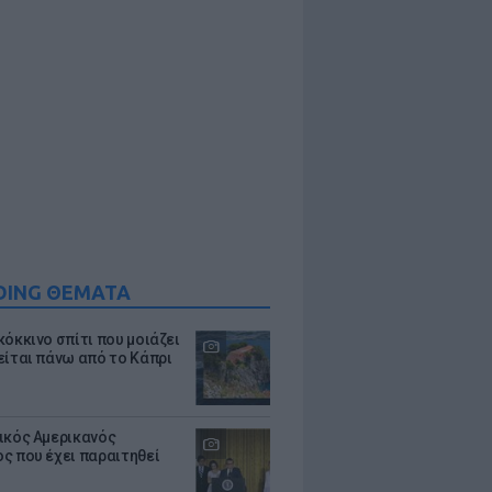
DING ΘΕΜΑΤΑ
κόκκινο σπίτι που μοιάζει
είται πάνω από το Κάπρι
ικός Αμερικανός
ς που έχει παραιτηθεί