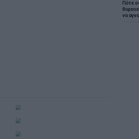
Πότε σ
θυρεοε
να αγν