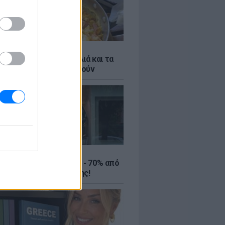
ό γιαούρτι: Μία κουταλιά και τα
led eggs θα απογειωθούν
ΤΕ
ιρινές εκπτώσεις έως - 70% από
αλύτερα eshops ένδυσης!