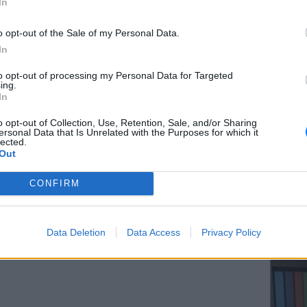
In
o opt-out of the Sale of my Personal Data.
In
ΕΥ ΖΗΝ
to opt-out of processing my Personal Data for Targeted
Ελληνικ
ing.
scramb
In
ΔΙΑΦΗΜΙΣΗ
o opt-out of Collection, Use, Retention, Sale, and/or Sharing
ersonal Data that Is Unrelated with the Purposes for which it
lected.
Out
CONFIRM
ΚΕΡΔΙΣ
Καλοκα
Data Deletion
Data Access
Privacy Policy
τα μεγ