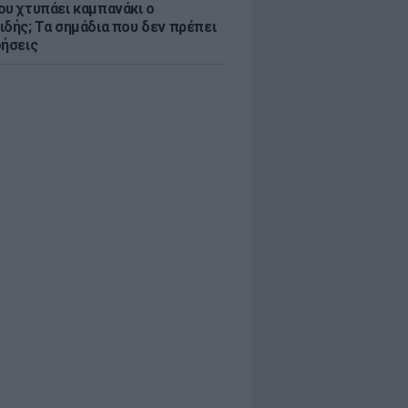
ου χτυπάει καμπανάκι ο
ιδής; Τα σημάδια που δεν πρέπει
οήσεις