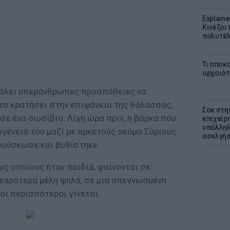
Explaine
Κινέζοι
πολυτέλ
Τι αποκ
αρχαιότ
βάλει υπεράνθρωπες προσπάθειες να
το κρατήσει στην επιφάνεια της θάλασσας,
Σοκ στη
ε ένα σωσίβιο. Λίγη ώρα πριν, η βάρκα που
επιχείρ
υπάλληλ
κογένειά του μαζί με αρκετούς ακόμα Σύριους
ασελγήσ
φούσκωσε και βυθίστηκε.
υς οποίους ήταν παιδιά, φαίνονται σε
εαρότερα μέλη ψηλά, σε μια απεγνωσμένη
ι περισσότεροι γίνεται.