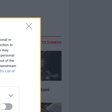
sonal or
ΔΙΑΒΑΣΤΕ ΣΗΜΕΡΑ
ection to
ou may
 personal
out of the
 downstream
B’s List of
LTURE
it wonders που έγιναν ξανά
οι από… ατύχημα