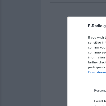
E-Radio.g
If you wish 
sensitive in
confirm you
continue se
information 
further disc
participants
Downstream 
Persona
I want t