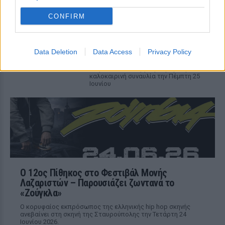
Οι Σκιαδαρέσες στο Φεστιβάλ
Μονής Λαζαριστών: Μια βραδιά
CONFIRM
γεμάτη μουσική, χιούμορ και
αυθεντική ενέργεια
ΠΡΙΝ 7 ΕΒΔΟΜΆΔΕΣ
Data Deletion
Data Access
Privacy Policy
Το αγαπημένο μουσικό σχήμα επιστρέφει
στη Θεσσαλονίκη για μια μεγάλη
καλοκαιρινή συναυλία την Πέμπτη 25
Ιουνίου
Ο 12ος Πίθηκος στο Φεστιβάλ Μονής
Λαζαριστών – Παρουσιάζει ζωντανά το
«Ζούγκλα»
Ο κορυφαίος εκπρόσωπος της ελληνικής hip hop σκηνής
ανεβαίνει στη σκηνή της Σταυρούπολης την Τετάρτη 24
Ιουνίου 2026.