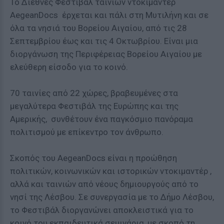
Το Διεθνές Φεστιβάλ ταινιών ντοκιμαντέρ
AegeanDocs έρχεται και πάλι στη Μυτιλήνη και σε
όλα τα νησιά του Βορείου Αιγαίου, από τις 28
Σεπτεμβρίου έως και τις 4 Οκτωβρίου. Είναι μια
διοργάνωση της Περιφέρειας Βορείου Αιγαίου με
ελεύθερη είσοδο για το κοινό.
70 ταινίες από 22 χώρες, βραβευμένες στα
μεγαλύτερα Φεστιβάλ της Ευρώπης και της
Αμερικής, συνθέτουν ένα παγκόσμιο πανόραμα
πολιτισμού με επίκεντρο τον άνθρωπο.
Σκοπός του AegeanDocs είναι η προώθηση
πολιτικών, κοινωνικών και ιστορικών ντοκιμαντέρ ,
αλλά και ταινιών από νέους δημιουργούς από το
νησί της Λέσβου. Σε συνεργασία με το Δήμο Λέσβου,
το Φεστιβάλ διοργανώνει αποκλειστικά για το
κοινό του εκπαιδευτικά σεμινάρια, με σκοπό τη