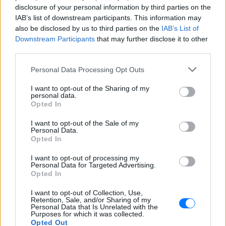
disclosure of your personal information by third parties on the
ΔΕΙΤΕ ΕΠΙΣΗΣ
IAB’s list of downstream participants. This information may
also be disclosed by us to third parties on the
IAB’s List of
Downstream Participants
that may further disclose it to other
ΣΤΗΝ ΙΔΙΑ ΚΑΤΗΓΟΡΙΑ
third parties.
«Κάθε Τρίτη με τον Μόρι»: Η
Personal Data Processing Opt Outs
μεγάλη θεατρική επιτυχία
επιστρέφει στο Θέατρο Ιλίσια
I want to opt-out of the Sharing of my
personal data.
ΠΡΙΝ 7 ΕΒΔΟΜΆΔΕΣ
Opted In
Ένα έργο των Jeffrey Hatcher & Mitch
Albom
I want to opt-out of the Sale of my
Personal Data.
11ο Edessa Short Film Festival:
Opted In
Η μαγεία του κινηματογράφου
I want to opt-out of processing my
επιστρέφει στην πόλη των
Personal Data for Targeted Advertising.
νερών
Opted In
ΠΡΙΝ 7 ΕΒΔΟΜΆΔΕΣ
I want to opt-out of Collection, Use,
4 & 5 Ιουλίου 2026 - Cine Καταρράκτες,
Retention, Sale, and/or Sharing of my
Περιοχή Μύλοι, Έδεσσα - Είσοδος
Personal Data that Is Unrelated with the
Ελεύθερη
Purposes for which it was collected.
Opted Out