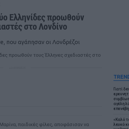
E
ύο Ελληνίδες προωθούν 
ιαστές στο Λονδίνο
re, που αγάπησαν οι Λονδρέζοι
ΔΙΑΦΗΜΙΣΗ
TREN
Γιατί δε
ερευνητ
συμβίωσ
αγέλη λύ
επενέβη
«Καλό τα
 Μαρίνα, παιδικές φίλες, αποφάσισαν να
λευκό κ