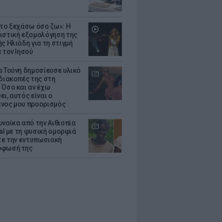
 το ξεχάσω όσο ζω»: Η
ιστική εξομολόγηση της
ς Ηλιάδη για τη στιγμή
 τον Ιησού
α Τούνη δημοσίευσε υλικό
 διακοπές της στη
 Όσο και αν έχω
ι, αυτός είναι ο
νος μου προορισμός
υναίκα από την Αιθιοπία
ral με τη φυσική ομορφιά
ίτε την εντυπωσιακή
ρφωσή της