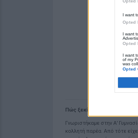
Opted 
I want t
Opted 
I want 
Advertis
Opted 
I want t
of my P
was col
Opted 
Πώς ξεκίνησαν όλα;
Γνωριστήκαμε στην Α' Γυμνασί
κολλητή παρέα. Από τότε είχε