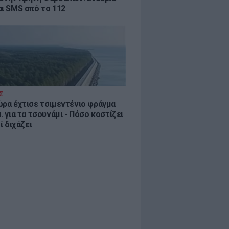
αι SMS από το 112
Σ
ώρα έχτισε τσιμεντένιο φράγμα
. για τα τσουνάμι - Πόσο κοστίζει
τί διχάζει