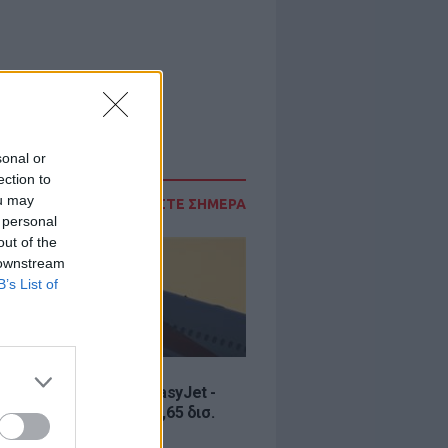
sonal or
ection to
ou may
ΔΙΑΒΑΣΤΕ ΣΗΜΕΡΑ
 personal
out of the
 downstream
B’s List of
Σ
ία εξαγοράς για την EasyJet -
ερικανική Appolo για 6,65 δισ.