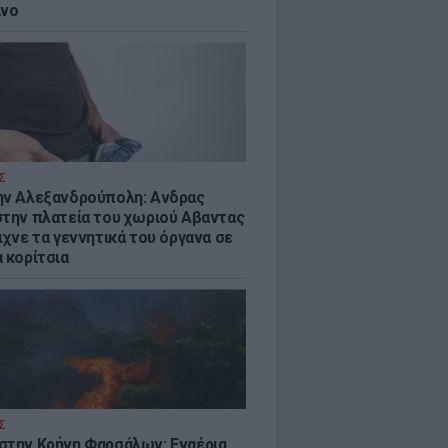
ίνο
Σ
ην Αλεξανδρούπολη: Ανδρας
στην πλατεία του χωριού Αβαντας
ιχνε τα γεννητικά του όργανα σε
 κορίτσια
Σ
στην Κρήνη Φαρσάλων: Εναέρια