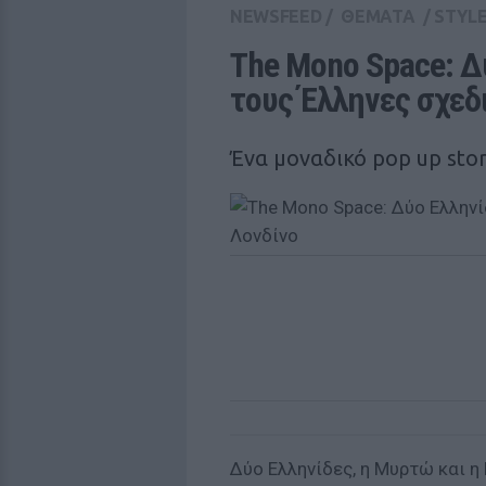
NEWSFEED
/
ΘΕΜΑΤΑ
/
STYL
The Mono Space: Δ
τoυς Έλληνες σχεδ
Ένα μοναδικό pop up sto
Δύο Ελληνίδες, η Μυρτώ και η