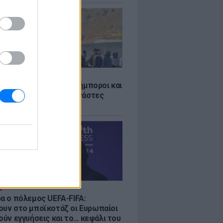
Σ
 «Οι κάτοικοι είναι ανήμποροι και
ι αγωνία» - 5.000 μετανάστες
νουν στην περιοχή
Σ
ρα ο πόλεμος UEFA-FIFA:
ουν στο μποϊκοτάζ οι Ευρωπαίοι
ούν εγγυήσεις και το... κεφάλι του