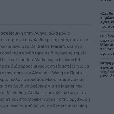
«Δεν θα
συγκλον
Αγγελική
που είδε
σε Νομική στην Αθήνα, αλλά μόλις
Η Ιωάνν
 ευκαιρία να ασχοληθεί με τη μόδα, οπότε και
από τις
Μύκονο:
εκριμένα στο Central St. Martin's και στο
ταξιδέψε
νώ αργότερα εργάστηκε σε διάφορους τομείς
αγαπημέ
 Links of London, Marketing in Fashion PR
Νεαρή γ
ing σε διάφορους μικρούς σχεδιαστές), για να
έγινε vi
της, δε
στο showroom του Alexander Wang σε Παρίσι
μεταμό
y-Χριστέλλου σπούδασε Μέσα Επικοινωνίας
αι στο Λονδίνο βρέθηκε για το Master της
και Marketing. Δούλεψε, μεταξύ άλλων, στην
istie's και στο Moniker Art Fair στην οργάνωση
 και events, καθώς και σε θέσεις marketing