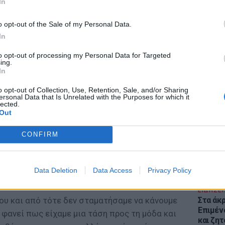
In
o opt-out of the Sale of my Personal Data.
In
to opt-out of processing my Personal Data for Targeted
ing.
In
ΕΙΔΗΣΕΙ
Θέουτα:
o opt-out of Collection, Use, Retention, Sale, and/or Sharing
γεμάτο
ersonal Data that Is Unrelated with the Purposes for which it
lected.
παραμέ
Out
CONFIRM
Data Deletion
Data Access
Privacy Policy
ΕΙΔΗΣΕΙ
ου και από τότε δεν σταματήσαμε να κάνουμε
Στα άκ
Επιμέν
 φανεί πως είχαμε μια τάση προς τη μόδα και
και ζητ