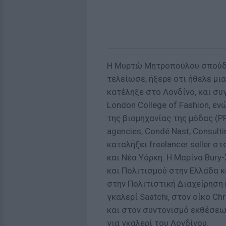
Η Μυρτώ Μητροπούλου σπούδα
τελείωσε, ήξερε οτι ήθελε μια
κατέληξε στο Λονδίνο, και συγκ
London College of Fashion, ε
της βιομηχανίας της μόδας (PR
agencies, Condé Nast, Consult
καταλήξει freelancer seller 
και Νέα Υόρκη. Η Μαρίνα Bur
και Πολιτισμού στην Ελλάδα κ
στην Πολιτιστική Διαχείρηση 
γκαλερί Saatchi, στον οίκο Chr
και στον συντονισμό εκθέσεων
για γκαλερί του Λονδίνου.