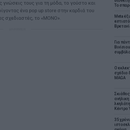
υιοθετή
ς γνώσεις τους για τη μόδα, το γούστο και
Το σπαρ
ίγοντας ένα pop up store στην καρδιά του
Meta έξυ
ες σχεδιαστές, το «ΜΟΝΟ».
εστιατό
Βρετανί
ΔΙΑΦΗΜΙΣΗ
Για πάν
Βινίσιο
συμβόλα
Ο εκλεκ
σχέδιο 
MAGA
Σκιάθος:
ανήλικη 
λεηλάτη
Κέντρο 
35 χρόν
ιστοσελ
ακόμα