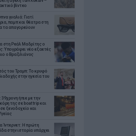
σει η αγέλη των λύκων –
ακτικό βίντεο
πνα γυαλιά: Γιατί
ρια, παμπ και θέατρα στη
α τα απαγορεύουν
τα στη Ρεάλ Μαδρίτης ο
υς: Υπογράφει νέο εξαετές
ιο ο Βραζιλιάνος
τός του Τραμπ: Το κρυφό
διαδοχής στην ηγεσία του
 39χρονη ήπιε με την
κόρη της σε boat trip και
σε ξενοδοχείο και
Υγείας
ια Ίντερνετ: Η πρώτη
ίδα στην ιστορία υπάρχει