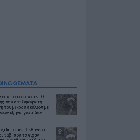
DING ΘΕΜΑΤΑ
ν έσωσα το κουτάβι: Ο
ής που κατέγραφε τη
η του μικρού σκυλιού με
κων εξηγεί γιατί δεν
ξίδι μικρέ»: Πέθανε το
ουτάβι που το είχαν