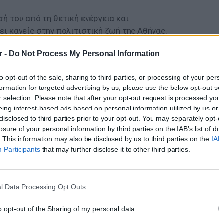
ή του από τη θετική ενέργεια και
ι κανείς στην πολιτιστική ζωή της Αθήνας.
 πρόκειται για ένα καινούργιο fashion concept
r -
Do Not Process My Personal Information
α σε νέους, αλλά και σε καταξιωμένους
σιάσουν τις δημιουργίες τους σε
to opt-out of the sale, sharing to third parties, or processing of your per
ονδίνου. Το κάθε κατάστημα θα είναι
formation for targeted advertising by us, please use the below opt-out s
ικό του concept, προσαρμοσμένο στην
r selection. Please note that after your opt-out request is processed y
νιάς στην οποία θα βρίσκεται.
eing interest-based ads based on personal information utilized by us or
disclosed to third parties prior to your opt-out. You may separately opt-
πό το Shoreditch... και η επόμενη στάση;
losure of your personal information by third parties on the IAB’s list of
. This information may also be disclosed by us to third parties on the
IA
 του Λονδίνου!
Participants
that may further disclose it to other third parties.
ΔΙΑΦΗΜΙΣΗ
ΕΙΔΗΣΕΙ
l Data Processing Opt Outs
Συμφων
Στην αμ
o opt-out of the Sharing of my personal data.
ευρώ