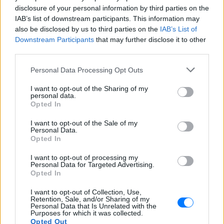
επιστροφή του από τον στρατό
disclosure of your personal information by third parties on the
IAB’s list of downstream participants. This information may
Βίντεο: Υποψήφιος
also be disclosed by us to third parties on the
IAB’s List of
Δημοκρατικών στη Χαβάη
Downstream Participants
that may further disclose it to other
βρίζει γυναίκες σε παραλία και
third parties.
τρώει ξύλο
ΠΡΙΝ 10 ΏΡΕΣ
Personal Data Processing Opt Outs
Οι Αρχές συνέλαβαν τον Κίριλ Μπάσιν,
I want to opt-out of the Sharing of my
υποψήφιο των Δημοκρατικών για το
personal data.
Κογκρέσο στη Χαβάη, μετά από
Opted In
επεισόδιο σε κατάμεστη παραλία όπου
φέρεται να απείλησε λουόμενους και να
εμπλάκηκε σε βίαιη συμπλοκή
I want to opt-out of the Sale of my
Personal Data.
Opted In
I want to opt-out of processing my
Personal Data for Targeted Advertising.
Opted In
I want to opt-out of Collection, Use,
Εντοπίστηκε σήραγγα 40 μέτρων στη
Retention, Sale, and/or Sharing of my
Personal Data that Is Unrelated with the
Λιθουανία για τη διέλευση παράνομων
Purposes for which it was collected.
μεταναστών από τη Λευκορωσία
Opted Out