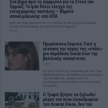
Ένα βήμα πριν τη συμφωνία για τα Στενά του
Ορμούζ: Το Ιράν θέλει έλεγχο της
εισερχόμενης ναυτιλίας – Βήματα
αποκλιμάκωσης από ΗΠΑ
Ιράν και Ομάν βρίσκονται στο τελικό στάδιο προετοιμασίας
κοινής ανακοίνωσης για τα Στενά του Ορμούζ
ΧΤΕΣ
Πριγκίπισσα Ευγενία: Γιατί η
γέννηση της κόρης της «σπάει»
μια παράδοση δεκαετιών της
βασιλικής οικογένειας
ΧΤΕΣ
Το τρίτο παιδί της Ευγενίας και του Τζακ
Μπρούκσμπανκ γεννήθηκε σε νοσοκομείο
της Λισαβόνας - μακριά από το
νοσοκομείο που επιλέγουν οι Γιορκ εδώ
και γενιές.
Ο Τραμπ ζήτησε να ξηλωθεί
μέρος του νέου ελικοδρομίου
του Λευκού Οίκου, δεν του