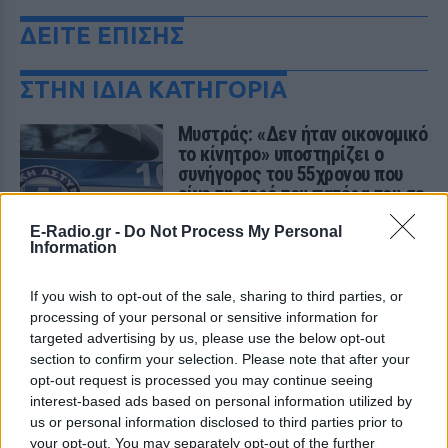
ΔΕΙΤΕ ΕΠΙΣΗΣ
ΣΤΗΝ ΙΔΙΑ ΚΑΤΗΓΟΡΙΑ
Μυστράς: «Δεν ήταν οικονομικό
το κίνητρο» υποστηρίζει ο
συνήγορος του 55χρονου που
είχε τη σορό του πατέρα του σε
καταψύκτη
E-Radio.gr -
Do Not Process My Personal
ΠΡΙΝ 10 ΏΡΕΣ
Information
Ο ίδιος δήλωσε ότι ο πελάτης του είχε
μια εξαιρετικά έντονη συναισθηματική
If you wish to opt-out of the sale, sharing to third parties, or
εξάρτηση από τους γονείς του
processing of your personal or sensitive information for
Βόλος: 26χρονος απείλησε να
targeted advertising by us, please use the below opt-out
σφάξει τη μητέρα του και
section to confirm your selection. Please note that after your
χτύπησε τον αδελφό του για το
opt-out request is processed you may continue seeing
πρωινό
interest-based ads based on personal information utilized by
ΠΡΙΝ 10 ΏΡΕΣ
us or personal information disclosed to third parties prior to
your opt-out. You may separately opt-out of the further
Τα προβλήματα ξεκίνησαν μετά την