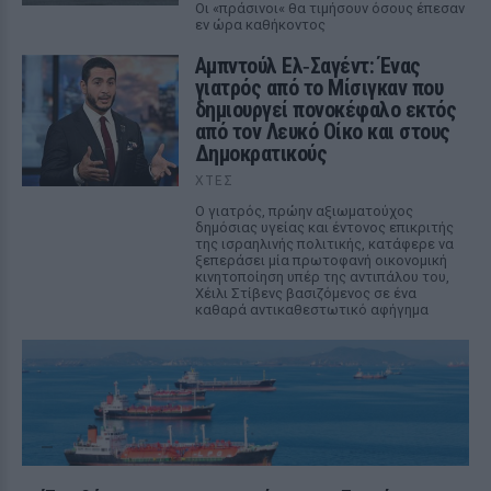
Οι «πράσινοι« θα τιμήσουν όσους έπεσαν
εν ώρα καθήκοντος
Αμπντούλ Ελ‑Σαγέντ: Ένας
γιατρός από το Μίσιγκαν που
δημιουργεί πονοκέφαλο εκτός
από τον Λευκό Οίκο και στους
Δημοκρατικούς
ΧΤΕΣ
Ο γιατρός, πρώην αξιωματούχος
δημόσιας υγείας και έντονος επικριτής
της ισραηλινής πολιτικής, κατάφερε να
ξεπεράσει μία πρωτοφανή οικονομική
κινητοποίηση υπέρ της αντιπάλου του,
Χέιλι Στίβενς βασιζόμενος σε ένα
καθαρά αντικαθεστωτικό αφήγημα