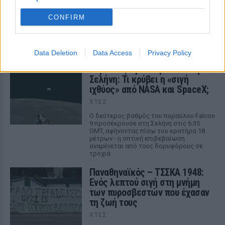
Λιθουανοί συνοριοφύλακες δέχθηκαν επίθεση σε μία
CONFIRM
περίπτωση από ομάδα μεταναστών που αντιστέκονταν στη
σύλληψή τους, οι αξιωματικοί αναγκάστηκαν να
υποχωρήσουν και οι παράνομοι μετανάστες διέφυγαν πίσω
ΧΤΕΣ
Data Deletion
Data Access
Privacy Policy
Πύραυλος προσέκρουσε στη
Σελήνη: Τι κρύβει η «σιγή
ιχθύος» από NASA και SpaceX;
ΧΤΕΣ
Ο δεύτερος βαθμός του πυραύλου Falcon
9 προσέκρουσε στη Σελήνη στις 6:35
GMT, αφήνοντας πίσω του κρατήρα 18
μέτρων - η οπτική επιβεβαίωση
αναμένεται από τους δορυφόρους σε
τροχιά
Παναθηναϊκός – ΤΣΣΚΑ 1948:
Ενός λεπτού σιγή στη μνήμη
των πυροσβεστών που έχασαν
τη ζωή τους
ΧΤΕΣ