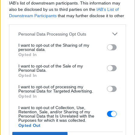
22 χρόνια από τον θάνατο του
IAB’s list of downstream participants. This information may
Δημήτρη Παπαμιχαήλ: Η
also be disclosed by us to third parties on the
IAB’s List of
ανάρτηση της Φίνος Φιλμ για
Downstream Participants
that may further disclose it to other
το «γοητευτικό λεβεντόπαιδο
third parties.
του ελληνικού σινεμά»
Personal Data Processing Opt Outs
ΣΉΜΕΡΑ
Τον θυμόμαστε ως σπουδαίο ηθοποιό και
I want to opt-out of the Sharing of my
καλλιτέχνη που αποτέλεσε, μαζί με την
personal data.
Αλίκη, αναπόσπαστο κομμάτι της
Opted In
μεγάλης οικογένειας της Φίνος Φιλμ,
αναφέρεται χαρακτηριστικά
I want to opt-out of the Sale of my
Personal Data.
Μαρίνα Βερνίκου: Πόζαρε με
Opted In
λαγοκέφαλο στο χέρι
ΣΉΜΕΡΑ
I want to opt-out of processing my
Personal Data for Targeted Advertising.
Η Μαρίνα Βερνίκου εξηγεί πώς να
Opted In
αντιδρούμε όταν συναντάμε λαγοκέφαλο
στη θάλασσα
I want to opt-out of Collection, Use,
Retention, Sale, and/or Sharing of my
Personal Data that Is Unrelated with the
Purposes for which it was collected.
Opted Out