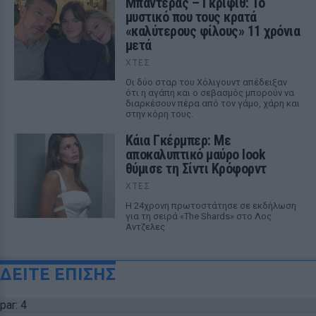
Μπαντέρας – Γκρίφιθ: Το
μυστικό που τους κρατά
«καλύτερους φίλους» 11 χρόνια
μετά
ΧΤΕΣ
Οι δύο σταρ του Χόλιγουντ απέδειξαν
ότι η αγάπη και ο σεβασμός μπορούν να
διαρκέσουν πέρα από τον γάμο, χάρη και
στην κόρη τους.
Κάια Γκέρμπερ: Με
αποκαλυπτικό μαύρο look
θύμισε τη Σίντι Κρόφορντ
ΧΤΕΣ
Η 24χρονη πρωτοστάτησε σε εκδήλωση
για τη σειρά «The Shards» στο Λος
Αντζελες
ΔΕΙΤΕ ΕΠΙΣΗΣ
par: 4