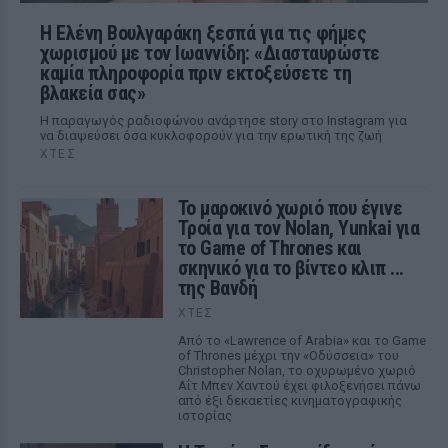
Η Ελένη Βουλγαράκη ξεσπά για τις φήμες
χωρισμού με τον Ιωαννίδη: «Διασταυρώστε
καμία πληροφορία πριν εκτοξεύσετε τη
βλακεία σας»
Η παραγωγός ραδιοφώνου ανάρτησε story στο Instagram για
να διαψεύσει όσα κυκλοφορούν για την ερωτική της ζωή
ΧΤΕΣ
Το μαροκινό χωριό που έγινε
Τροία για τον Nolan, Yunkai για
το Game of Thrones και
σκηνικό για το βίντεο κλιπ ...
της Βανδή
ΧΤΕΣ
Από το «Lawrence of Arabia» και το Game
of Thrones μέχρι την «Οδύσσεια» του
Christopher Nolan, το οχυρωμένο χωριό
Αΐτ Μπεν Χαντού έχει φιλοξενήσει πάνω
από έξι δεκαετίες κινηματογραφικής
ιστορίας