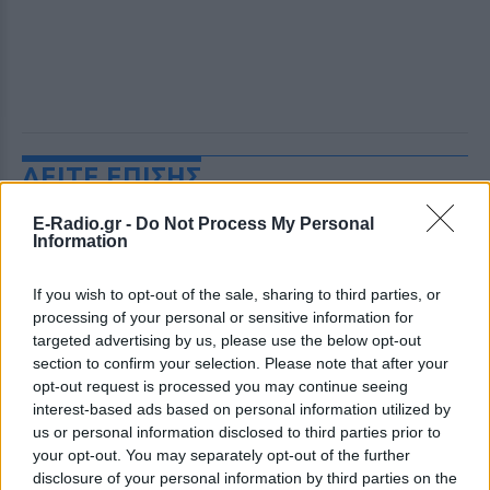
ΔΕΙΤΕ ΕΠΙΣΗΣ
E-Radio.gr -
Do Not Process My Personal
ΣΤΗΝ ΙΔΙΑ ΚΑΤΗΓΟΡΙΑ
Information
Ο Μπρούκλιν Μπέκαμ έβρασε
If you wish to opt-out of the sale, sharing to third parties, or
μακαρόνια με θαλασσινό νερό
processing of your personal or sensitive information for
και δέχτηκε ανελέητο
targeted advertising by us, please use the below opt-out
τρολάρισμα online
section to confirm your selection. Please note that after your
ΣΉΜΕΡΑ
opt-out request is processed you may continue seeing
Πολλοί εξέφρασαν απορία για την
interest-based ads based on personal information utilized by
καταλληλότητα του νερού, με σχόλια
us or personal information disclosed to third parties prior to
όπως «τα πόδια του δεν ήταν μέσα σε
your opt-out. You may separately opt-out of the further
αυτό;»
disclosure of your personal information by third parties on the