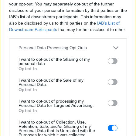
your opt-out. You may separately opt-out of the further
ΠΡΙΝ 8 ΏΡΕΣ
disclosure of your personal information by third parties on the
Η συγκάλυψη, οι ταινίες και το «Smoking
IAB’s list of downstream participants. This information may
Gun»
also be disclosed by us to third parties on the
IAB’s List of
Downstream Participants
that may further disclose it to other
Το κατακόκκινο σπίτι που
third parties.
μοιάζει να αιωρείται πάνω από
το Κάπρι
Personal Data Processing Opt Outs
ΠΡΙΝ 8 ΏΡΕΣ
I want to opt-out of the Sharing of my
Ένα αρχιτεκτονικό θαύμα κρυμμένο
personal data.
στους βράχους
Opted In
Το κόλπο τους αποκαλύφθηκε
I want to opt-out of the Sale of my
λίγο πριν φύγουν από το νησί ‑
Personal Data.
Το ταξίδι τελείωσε με
Opted In
χειροπέδες στο αεροδρόμιο
I want to opt-out of processing my
ΠΡΙΝ 8 ΏΡΕΣ
Personal Data for Targeted Advertising.
Opted In
Το «δωρεάν» ταξίδι που τελικά τους
βγήκε πολύ ακριβό
I want to opt-out of Collection, Use,
Retention, Sale, and/or Sharing of my
Personal Data that Is Unrelated with the
Purposes for which it was collected.