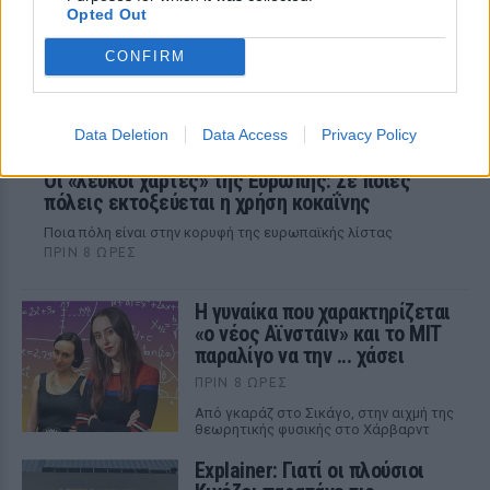
Opted Out
CONFIRM
Data Deletion
Data Access
Privacy Policy
Οι «λευκοί χάρτες» της Ευρώπης: Σε ποιες
πόλεις εκτοξεύεται η χρήση κοκαΐνης
Ποια πόλη είναι στην κορυφή της ευρωπαϊκής λίστας
ΠΡΙΝ 8 ΏΡΕΣ
Η γυναίκα που χαρακτηρίζεται
«ο νέος Αϊνστάιν» και το MIT
παραλίγο να την ... χάσει
ΠΡΙΝ 8 ΏΡΕΣ
Από γκαράζ στο Σικάγο, στην αιχμή της
θεωρητικής φυσικής στο Χάρβαρντ
Explainer: Γιατί οι πλούσιοι