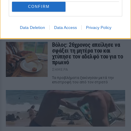
είχε τη σορό του πατέρα του σε
CONFIRM
καταψύκτη
ΣΉΜΕΡΑ
Ο ίδιος δήλωσε ότι ο πελάτης του είχε
Data Deletion
Data Access
Privacy Policy
μια εξαιρετικά έντονη συναισθηματική
εξάρτηση από τους γονείς του
Βόλος: 26χρονος απείλησε να
σφάξει τη μητέρα του και
χτύπησε τον αδελφό του για το
πρωινό
ΣΉΜΕΡΑ
Τα προβλήματα ξεκίνησαν μετά την
επιστροφή του από τον στρατό