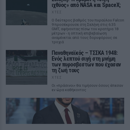
ιχθύος» από NASA και SpaceX;
ΧΤΕΣ
Ο δεύτερος βαθμός του πυραύλου Falcon
9 προσέκρουσε στη Σελήνη στις 6:35
GMT, αφήνοντας πίσω του κρατήρα 18
μέτρων - η οπτική επιβεβαίωση
αναμένεται από τους δορυφόρους σε
τροχιά
Παναθηναϊκός – ΤΣΣΚΑ 1948:
Ενός λεπτού σιγή στη μνήμη
των πυροσβεστών που έχασαν
τη ζωή τους
ΧΤΕΣ
Οι «πράσινοι« θα τιμήσουν όσους έπεσαν
εν ώρα καθήκοντος