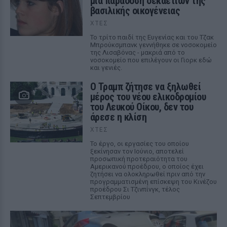
μια παράδοση δεκαετιών της
βασιλικής οικογένειας
ΧΤΕΣ
Το τρίτο παιδί της Ευγενίας και του Τζακ
Μπρούκσμπανκ γεννήθηκε σε νοσοκομείο
της Λισαβόνας - μακριά από το
νοσοκομείο που επιλέγουν οι Γιορκ εδώ
και γενιές.
Ο Τραμπ ζήτησε να ξηλωθεί
μέρος του νέου ελικοδρομίου
του Λευκού Οίκου, δεν του
άρεσε η κλίση
ΧΤΕΣ
Το έργο, οι εργασίες του οποίου
ξεκίνησαν τον Ιούνιο, αποτελεί
προσωπική προτεραιότητα του
Αμερικανού προέδρου, ο οποίος έχει
ζητήσει να ολοκληρωθεί πριν από την
προγραμματισμένη επίσκεψη του Κινέζου
προέδρου Σι Τζινπίνγκ, τέλος
Σεπτεμβρίου