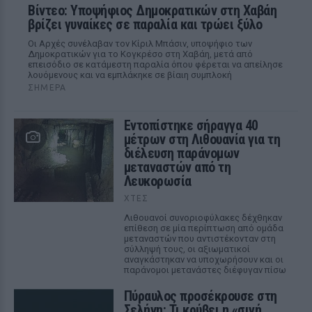
Βίντεο: Υποψήφιος Δημοκρατικών στη Χαβάη
βρίζει γυναίκες σε παραλία και τρώει ξύλο
Οι Αρχές συνέλαβαν τον Κίριλ Μπάσιν, υποψήφιο των
Δημοκρατικών για το Κογκρέσο στη Χαβάη, μετά από
επεισόδιο σε κατάμεστη παραλία όπου φέρεται να απείλησε
λουόμενους και να εμπλάκηκε σε βίαιη συμπλοκή
ΣΉΜΕΡΑ
Εντοπίστηκε σήραγγα 40
μέτρων στη Λιθουανία για τη
διέλευση παράνομων
μεταναστών από τη
Λευκορωσία
ΧΤΕΣ
Λιθουανοί συνοριοφύλακες δέχθηκαν
επίθεση σε μία περίπτωση από ομάδα
μεταναστών που αντιστέκονταν στη
σύλληψή τους, οι αξιωματικοί
αναγκάστηκαν να υποχωρήσουν και οι
παράνομοι μετανάστες διέφυγαν πίσω
Πύραυλος προσέκρουσε στη
Σελήνη: Τι κρύβει η «σιγή