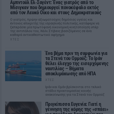
Αμπντούλ Ελ‑Σαγέντ: Ένας γιατρός από το
Μίσιγκαν που δημιουργεί πονοκέφαλο εκτός
από τον Λευκό Οίκο και στους Δημοκρατικούς
Ο γιατρός, πρώην αξιωματούχος δημόσιας υγείας και
έντονος επικριτής της ισραηλινής πολιτικής, κατάφερε να
ξεπεράσει μία πρωτοφανή οικονομική κινητοποίηση υπέρ
της αντιπάλου του, Χέιλι Στίβενς βασιζόμενος σε ένα
καθαρά αντικαθεστωτικό αφήγημα
ΧΤΕΣ
Ένα βήμα πριν τη συμφωνία για
τα Στενά του Ορμούζ: Το Ιράν
θέλει έλεγχο της εισερχόμενης
ναυτιλίας – Βήματα
αποκλιμάκωσης από ΗΠΑ
ΧΤΕΣ
Ιράν και Ομάν βρίσκονται στο τελικό
στάδιο προετοιμασίας κοινής
ανακοίνωσης για τα Στενά του Ορμούζ
Πριγκίπισσα Ευγενία: Γιατί η
γέννηση της κόρης της «σπάει»