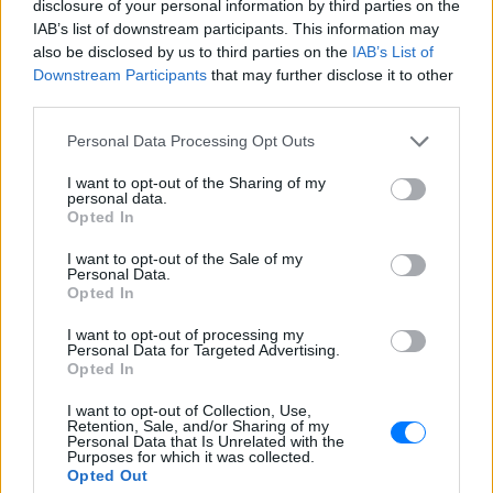
disclosure of your personal information by third parties on the
IAB’s list of downstream participants. This information may
also be disclosed by us to third parties on the
IAB’s List of
Downstream Participants
that may further disclose it to other
third parties.
ΔΕΙΤΕ ΕΠΙΣΗΣ
Personal Data Processing Opt Outs
ΣΤΗΝ ΙΔΙΑ ΚΑΤΗΓΟΡΙΑ
I want to opt-out of the Sharing of my
personal data.
Opted In
Ο Τραμπ έτρεξε πίσω από
μικρό αγόρι σε σκηνή στο Λας
I want to opt-out of the Sale of my
Βέγκας: «Φοβήθηκα ότι θα
Personal Data.
έπεφτε όπως ο Μπάιντεν»,
Opted In
δείτε βίντεο
I want to opt-out of processing my
ΣΉΜΕΡΑ
Personal Data for Targeted Advertising.
Μια από τις επικότερες τούμπες του Τζο
Opted In
Μπάιντεν ήταν στη σκηνή εκδήλωση της
αμερικανικής Σχολής Ικάρων
I want to opt-out of Collection, Use,
Retention, Sale, and/or Sharing of my
Μυστράς: «Δεν ήταν οικονομικό
Personal Data that Is Unrelated with the
Purposes for which it was collected.
το κίνητρο» υποστηρίζει ο
Opted Out
συνήγορος του 55χρονου που