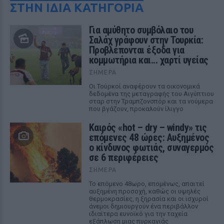
ΣΤΗΝ ΙΔΙΑ ΚΑΤΗΓΟΡΙΑ
Για αμύθητο συμβόλαιο του
Σαλάχ γράφουν στην Τουρκία:
Προβλέπονται έξοδα για
κομμωτήρια και... χαρτί υγείας
ΣΉΜΕΡΑ
Οι Τούρκοί αναφέρουν τα οικονομικά
δεδομένα της μεταγραφής του Αιγύπτιου
σταρ στην Τραμπζονσπόρ και τα νούμερα
που βγάζουν, προκαλούν ίλιγγο
Καιρός «hot – dry – windy» τις
επόμενες 48 ώρες: Αυξημένος
ο κίνδυνος φωτιάς, συναγερμός
σε 6 περιφέρειες
ΣΉΜΕΡΑ
Το επόμενο 48ωρο, επομένως, απαιτεί
αυξημένη προσοχή, καθώς οι υψηλές
θερμοκρασίες, η ξηρασία και οι ισχυροί
άνεμοι δημιουργούν ένα περιβάλλον
ιδιαίτερα ευνοϊκό για την ταχεία
εξάπλωση μιας πυρκαγιάς