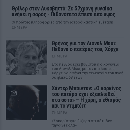
Θρίλερ στον Λυκαβηττό: Σε 57χρονη γυναίκα
ανήκει η σορός ‑ Πιθανότατα έπεσε από ύψος
Οι πρώτες πληροφορίες από την ιατροδικαστική εξέταση
ΣΉΜΕΡΑ
Θρήνος για τον Λιονέλ Μέσι:
Πέθανε ο πατέρας του, Χόρχε
ΣΉΜΕΡΑ
Στο πένθος έχει βυθιστεί η οικογένεια
του Λιονέλ Μέσι, με τον πατέρα του,
Χόρχε, να αφήνει την τελευταία του πνοή
σε ηλικία 68 ετών.
Χάντερ Μπάιντεν: «Ο καρκίνος
του πατέρα έχει εξαπλωθεί
στα οστά» – Η χάρη, ο εθισμός
και το ντιμπέιτ
ΣΉΜΕΡΑ
«Σοκαρίστηκα. Ήξερα ότι κάτι δεν
πήγαινε καλά»