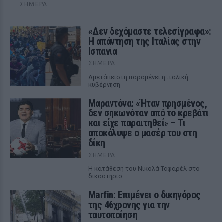
ΣΉΜΕΡΑ
«Δεν δεχόμαστε τελεσίγραφα»:
Η απάντηση της Ιταλίας στην
Ισπανία
ΣΉΜΕΡΑ
Αμετάπειστη παραμένει η ιταλική
κυβέρνηση
Μαραντόνα: «Ήταν πρησμένος,
δεν σηκωνόταν από το κρεβάτι
και είχε παραιτηθεί» – Τι
αποκάλυψε ο μασέρ του στη
δίκη
ΣΉΜΕΡΑ
Η κατάθεση του Νικολά Ταφαρέλ στο
δικαστήριο
Marfin: Επιμένει ο δικηγόρος
της 46χρονης για την
ταυτοποίηση