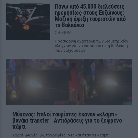
Πάνω από 45.000 διελεύσεις
ημερησίως στους Ευζώνους:
Μαζική άφιξη τουριστών από
τα Βαλκάνια
ΣΉΜΕΡΑ
Προσωρινή αναστολή των βιομετρικών
ελέγχων για να επισπευστεί η διέλευση
των ταξιδιωτών
Μύκονος: Ιταλοί τουρίστες έκαναν «κλαμπ»
βανάκι transfer ‑ Αντιδράσεις για το ξέφρενο
πάρτι
Χοροί, φωνές, φωτογραφίες: Λες και ήταν σε κλαμπ