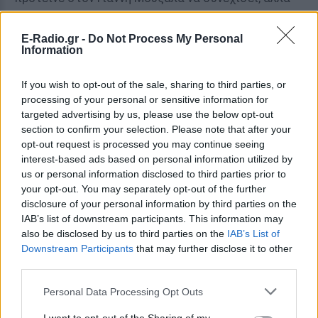
αυτός ζήτησε χρόνο προκειμένου να ρυθμίσει
θέματα που αφορούν τα επαγγελματικά του (είναι
E-Radio.gr -
Do Not Process My Personal
Information
γιατρός γυναικολόγος).
[ΠΗΓΗ]
If you wish to opt-out of the sale, sharing to third parties, or
processing of your personal or sensitive information for
targeted advertising by us, please use the below opt-out
section to confirm your selection. Please note that after your
ΔΙΑΦΗΜΙΣΗ
opt-out request is processed you may continue seeing
interest-based ads based on personal information utilized by
us or personal information disclosed to third parties prior to
your opt-out. You may separately opt-out of the further
disclosure of your personal information by third parties on the
IAB’s list of downstream participants. This information may
also be disclosed by us to third parties on the
IAB’s List of
Downstream Participants
that may further disclose it to other
third parties.
Personal Data Processing Opt Outs