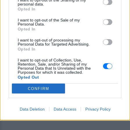
I want to opt-out of the Sharing of my
personal data.
Opted In
I want to opt-out of the Sale of my
Personal Data.
Opted In
I want to opt-out of processing my
Personal Data for Targeted Advertising.
Opted In
Ακολουθήστε το E-Radio.gr στο
Google News
I want to opt-out of Collection, Use,
και μάθετε πρώτοι
τα πιο hot νέα
.
Retention, Sale, and/or Sharing of my
Personal Data that Is Unrelated with the
Purposes for which it was collected.
Για ακόμη περισσότερα
νέα
, μπείτε στην
ροή
Opted Out
ειδήσεων
του E-Daily.gr
CONFIRM
Ακολουθήστε το E-Radio.gr και στο Instagram
ΔΙΑΦΗΜΙΣΗ
Data Deletion
Data Access
Privacy Policy