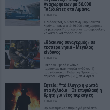
Αναχωρήσεων με 56.000
Ταξιδιώτες στα Λιμάνια
ΣΉΜΕΡΑ
Χιλιάδες ταξιδιώτες πλημμυρίζουν τα
λιμάνια - πάνω από 56.000 αναχωρήσεις
σε μία μέρα. Ποιοι είναι οι πιο δημοφιλείς
καλοκαιρινοί προορισμοί;
«Κόκκινος συναγερμός» σε
τέσσερα νησιά ‑ Μεγάλος
κίνδυνος
ΣΉΜΕΡΑ
Για πολύ υψηλό κίνδυνο
πυρκαγιάς (κατηγορία κινδύνου 4)
προειδοποιεί η Πολιτική Προστασία
σήμερα, Σάββατο (8/8), σε 4 νησιά.
Σητεία: Υπό έλεγχο η φωτιά
στα Αχλάδια – Σε επιφυλακή η
Κρήτη για νέες πυρκαγιές
ΣΉΜΕΡΑ
Οριοθετήθηκε η πυρκαγιά μετά από