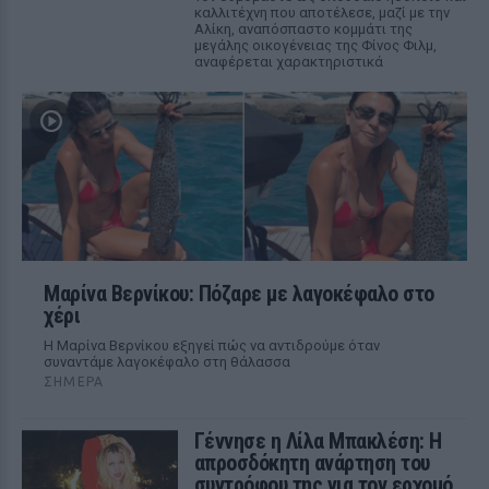
καλλιτέχνη που αποτέλεσε, μαζί με την
Αλίκη, αναπόσπαστο κομμάτι της
μεγάλης οικογένειας της Φίνος Φιλμ,
αναφέρεται χαρακτηριστικά
Μαρίνα Βερνίκου: Πόζαρε με λαγοκέφαλο στο
χέρι
Η Μαρίνα Βερνίκου εξηγεί πώς να αντιδρούμε όταν
συναντάμε λαγοκέφαλο στη θάλασσα
ΣΉΜΕΡΑ
Γέννησε η Λίλα Μπακλέση: Η
απροσδόκητη ανάρτηση του
συντρόφου της για τον ερχομό