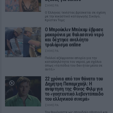
ΣΉΜΕΡΑ
Ο Έλληνας τενίστας βρίσκεται σε σχέση
με την εικαστικό καταγωγής Σικάγο,
Κρίστεν Τομς
Ο Μπρούκλιν Μπέκαμ έβρασε
μακαρόνια με θαλασσινό νερό
και δέχτηκε ανελέητο
τρολάρισμα online
ΣΉΜΕΡΑ
Πολλοί εξέφρασαν απορία για την
καταλληλότητα του νερού, με σχόλια
όπως «τα πόδια του δεν ήταν μέσα σε
αυτό;»
22 χρόνια από τον θάνατο του
Δημήτρη Παπαμιχαήλ: Η
ανάρτηση της Φίνος Φιλμ για
το «γοητευτικό λεβεντόπαιδο
του ελληνικού σινεμά»
ΣΉΜΕΡΑ
Τον θυμόμαστε ως σπουδαίο ηθοποιό και