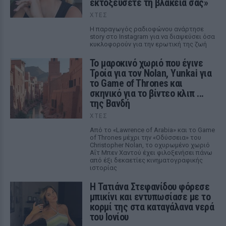
εκτοξεύσετε τη βλακεία σας»
ΧΤΕΣ
Η παραγωγός ραδιοφώνου ανάρτησε
story στο Instagram για να διαψεύσει όσα
κυκλοφορούν για την ερωτική της ζωή
Το μαροκινό χωριό που έγινε
Τροία για τον Nolan, Yunkai για
το Game of Thrones και
σκηνικό για το βίντεο κλιπ ...
της Βανδή
ΧΤΕΣ
Από το «Lawrence of Arabia» και το Game
of Thrones μέχρι την «Οδύσσεια» του
Christopher Nolan, το οχυρωμένο χωριό
Αΐτ Μπεν Χαντού έχει φιλοξενήσει πάνω
από έξι δεκαετίες κινηματογραφικής
ιστορίας
Η Τατιάνα Στεφανίδου φόρεσε
μπικίνι και εντυπωσίασε με το
κορμί της στα καταγάλανα νερά
του Ιονίου