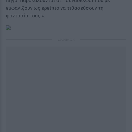
πήγα. Παρακαλούνται οι... συνάδελφοι που με
εμφανίζουν ως ερείπιο να τιθασεύσουν τη
φαντασία τους!».
ΔΙΑΦΗΜΙΣΗ