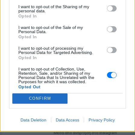
Ατύχημα για τον Ιβάν Σβιτάιλο
I want to opt-out of the Sharing of my
στην Κέρκυρα: «Θα σηκωθώ πιο
personal data.
δυνατός»
Opted In
ΣΉΜΕΡΑ
I want to opt-out of the Sale of my
Ο ηθοποιός και χορευτής μοιράστηκε
Personal Data.
στο Instagram μια φωτογραφία από
Opted In
πρόσφατη εξέτασή του, με ένα μήνυμα
θάρρους
I want to opt-out of processing my
Personal Data for Targeted Advertising.
Φοβερή ιστορία στον ΟΦΗ:
Opted In
Ένας κάτοχος εισιτηρίου
διαρκείας είναι μόλις 2 μηνών
I want to opt-out of Collection, Use,
Retention, Sale, and/or Sharing of my
ΣΉΜΕΡΑ
Personal Data that Is Unrelated with the
Purposes for which it was collected.
Οπαδός από κούνια κυριολεκτικά στον
Opted Out
ΟΦΗ
Διακοπές στη Μύκονο για τη
CONFIRM
Βάλια Χατζηθεοδώρου ‑ οι
φωτογραφίες με μαγιό στην
παραλία
Data Deletion
Data Access
Privacy Policy
ΣΉΜΕΡΑ
Μέσα από ανάρτηση στο Instagram