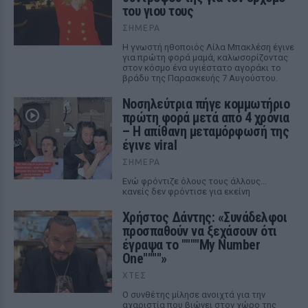
του γιου τους
ΣΉΜΕΡΑ
Η γνωστή ηθοποιός Λίλα Μπακλέση έγινε
για πρώτη φορά μαμά, καλωσορίζοντας
στον κόσμο ένα υγιέστατο αγοράκι το
βράδυ της Παρασκευής 7 Αυγούστου.
Νοσηλεύτρια πήγε κομμωτήριο
πρώτη φορά μετά από 4 χρόνια
– Η απίθανη μεταμόρφωσή της
έγινε viral
ΣΉΜΕΡΑ
Ενώ φρόντιζε όλους τους άλλους...
κανείς δεν φρόντισε για εκείνη
Χρήστος Δάντης: «Συνάδελφοι
προσπαθούν να ξεχάσουν ότι
έγραψα το """"My Number
One""""»
ΧΤΕΣ
Ο συνθέτης μίλησε ανοιχτά για την
αχαριστία που βιώνει στον χώρο της