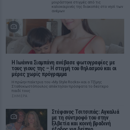
μοιράστηκε στιγμές από τις
καλοκαιρινές της διακοπές στο νησί των
ανέμων
H Ιωάννα Σιαμπάνη ανέβασε φωτογραφίες με
τους γιους της – Η στιγμή του θηλασμού και οι
μέρες χωρίς πρόγραμμα
Η πρώην παίκτρια του «My Style Rocks» και ο Τζίμης
Σταθοκωστόπουλος απέκτησαν πρόσφατα το δεύτερο
παιδί τους
ΣΉΜΕΡΑ
Στέφανος Τσιτσιπάς: Αγκαλιά
με τη σύντροφό του στην
Ελβετία και κοινή βραδινή
έξοδος για δείπνο