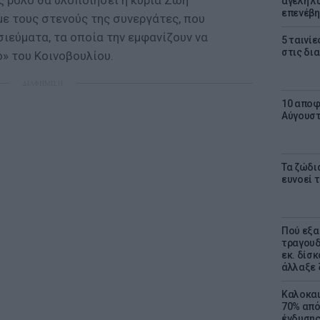
ς ρόλο θα υλοποιήσει η κυρία Ζωή
αγέλη λύ
επενέβη
 τους στενούς της συνεργάτες, που
ιεύματα, τα οποία την εμφανίζουν να
5 ταινίε
στις δι
» του Κοινοβουλίου.
ΔΙΑΦΗΜΙΣΗ
10 αποφ
Αύγουσ
Τα ζώδια
ευνοεί 
Πού εξα
τραγουδ
εκ. δίσ
άλλαξε 
Καλοκαι
70% από
ένδυσης