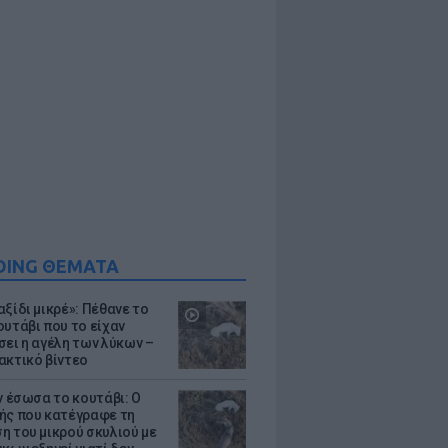
DING ΘΕΜΑΤΑ
ξίδι μικρέ»: Πέθανε το
ουτάβι που το είχαν
σει η αγέλη των λύκων –
ακτικό βίντεο
ν έσωσα το κουτάβι: Ο
ής που κατέγραφε τη
η του μικρού σκυλιού με