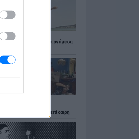
 αποφύγεις το σύγκαμα ανάμεσα
μηρούς
LTURE
δία που σατίρισε τον
υτισμό και παραμένει επίκαιρη