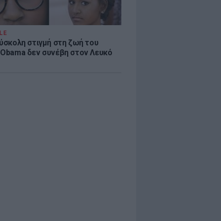
LE
δύσκολη στιγμή στη ζωή του
 Obama δεν συνέβη στον Λευκό