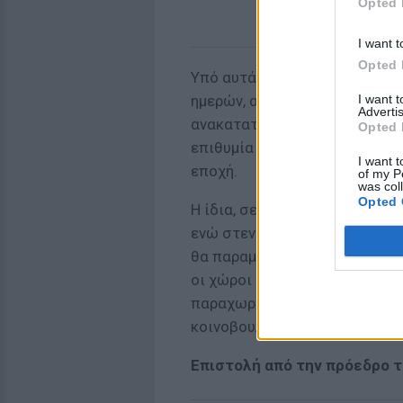
Opted 
I want t
Opted 
Υπό αυτά τα δεδομένα, προκά
I want 
ημερών, αλλά και πρόσφατα, 
Advertis
ανακατατάξεις στο δεύτερο όρ
Opted 
επιθυμία της να «καπαρώσει»
I want t
εποχή.
of my P
was col
Opted 
Η ίδια, σε σχόλιό της στο Twi
ενώ στενοί της συνεργάτες υ
θα παραμείνει συνεπής σε όσα
οι χώροι του Κοινοβουλίου π
παραχωρηθούν για την εξυπηρ
κοινοβουλευτικού έργου.
Επιστολή από την πρόεδρο τ