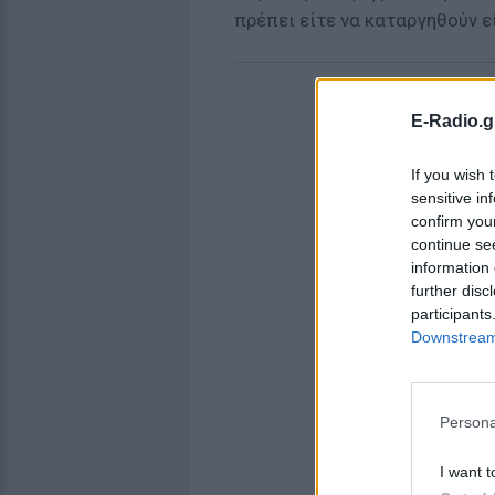
πρέπει είτε να καταργηθούν ε
E-Radio.g
If you wish 
sensitive in
confirm you
continue se
information 
further disc
participants
Downstream 
Persona
I want t