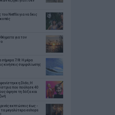
κων εξηγεί γιατί δεν
ς του Netflix για να δεις
ακοπές
θέγματα για τον
το
 σήμερα 7/8: Η μέρα
τις κινήσεις συμφιλίωσης
φανίστηκε η Dido; Η
ίστρια που πούλησε 40
κους άφησε τη δόξα και
ζωή
ρινές εκπτώσεις έως -
 τα μεγαλύτερα eshops
!