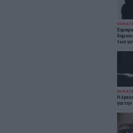
ΘΕΜΑΤ
Έγραψε 
δημοσι
των γυ
ΘΕΜΑΤ
Η έρευ
για τη