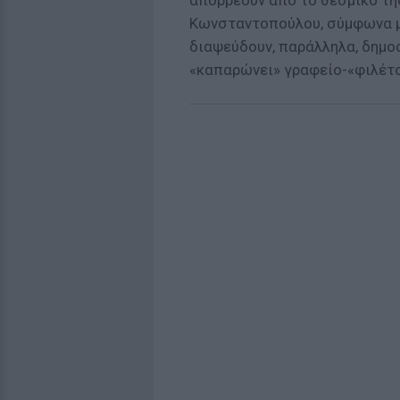
απορρέουν από το θεσμικό τη
Κωνσταντοπούλου, σύμφωνα με
διαψεύδουν, παράλληλα, δημοσ
«καπαρώνει» γραφείο-«φιλέτο