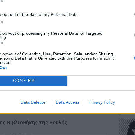
In
o opt-out of the Sale of my Personal Data.
In
λεσαν έκπληξη δημοσιεύματα προ δέκα
to opt-out of processing my Personal Data for Targeted
που εκτιμούσαν πως πίσω από... χωροταξικές
ΕΥ ΖΗΝ
ing.
Πώς να
οφο της Βουλής κρύβεται η ίδια και η
In
στους 
 προνομιακό γραφείο για τη μετά προεδρική
o opt-out of Collection, Use, Retention, Sale, and/or Sharing
ersonal Data that Is Unrelated with the Purposes for which it
lected.
Out
tter χαρακτήρισε τα δημοσιεύματα «ψέμα»,
ποστηρίζουν ότι η κυρία Κωνσταντοπούλου
CONFIRM
 υποστηρίζει, αλλά και στην άποψή της ότι
ρέπει να «απελευθερωθούν» και να
POP CU
έτηση των βουλευτών και του
Data Deletion
Data Access
Privacy Policy
Η κωμω
νεοπλο
ης Βιβλιοθήκης της Βουλής
ΔΙΑΦΗΜΙΣΗ