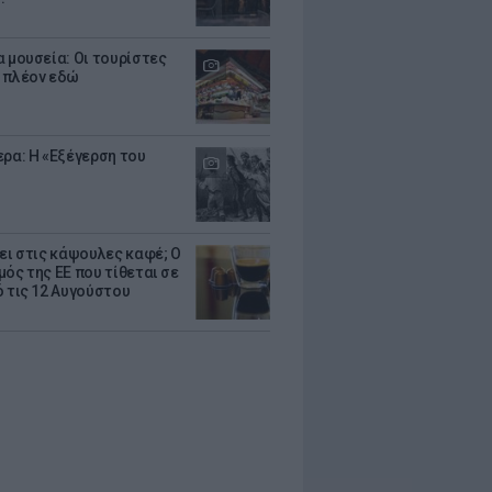
α μουσεία: Οι τουρίστες
 πλέον εδώ
ερα: Η «Εξέγερση του
ζει στις κάψουλες καφέ; Ο
μός της ΕΕ που τίθεται σε
ό τις 12 Αυγούστου