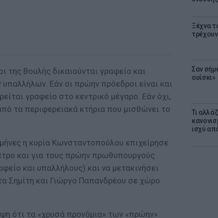
Ξέχνα τ
τρέχουν
Σαν σήμ
ι της Βουλής δικαιούνται γραφείο και
ουίσκι»
υπαλλήλων. Εάν οι πρώην πρόεδροι είναι και
είται γραφείο στο κεντρικό μέγαρο. Εάν όχι,
από τα περιφερειακά κτήρια που μισθώνει το
Τι αλλά
κανονισ
ισχύ απ
μήνες η κυρία Κωνσταντοπούλου επιχείρησε
έτρο και για τους πρώην πρωθυπουργούς
ραφείο και υπαλλήλους) και να μετακινήσει
α Σημίτη και Γιώργο Παπανδρέου σε χώρο
ψη ότι τα «χρυσά προνόμια» των «πρώην»