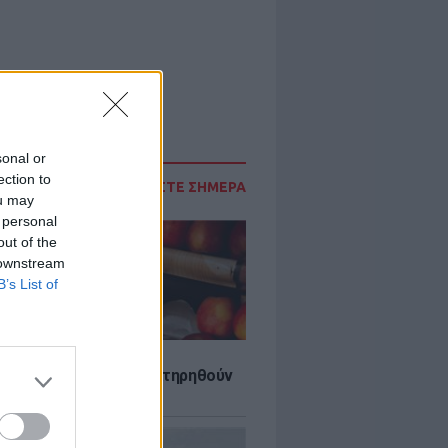
sonal or
ection to
ΔΙΑΒΑΣΤΕ ΣΗΜΕΡΑ
ou may
 personal
out of the
 downstream
B’s List of
τα που μπορουν να διατηρηθούν
ψυγείου το καλοκαίρι