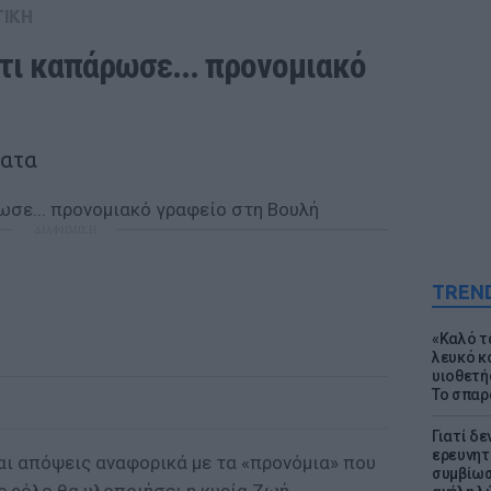
ΤΙΚΗ
τι καπάρωσε... προνομιακό 
ή
ματα
ΔΙΑΦΗΜΙΣΗ
TREN
«Καλό τα
λευκό κ
υιοθετή
Το σπαρ
Γιατί δε
ερευνητ
αι απόψεις αναφορικά με τα «προνόμια» που
συμβίωσ