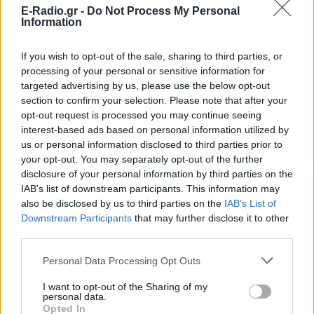
Καιρός «hot – dry – windy» τις
E-Radio.gr -
Do Not Process My Personal
επόμενες 48 ώρες: Αυξημένος
Information
ο κίνδυνος φωτιάς, συναγερμός
σε 6 περιφέρειες
If you wish to opt-out of the sale, sharing to third parties, or
ΣΉΜΕΡΑ
processing of your personal or sensitive information for
Το επόμενο 48ωρο, επομένως, απαιτεί
targeted advertising by us, please use the below opt-out
αυξημένη προσοχή, καθώς οι υψηλές
section to confirm your selection. Please note that after your
θερμοκρασίες, η ξηρασία και οι ισχυροί
opt-out request is processed you may continue seeing
άνεμοι δημιουργούν ένα περιβάλλον
ιδιαίτερα ευνοϊκό για την ταχεία
interest-based ads based on personal information utilized by
εξάπλωση μιας πυρκαγιάς
us or personal information disclosed to third parties prior to
your opt-out. You may separately opt-out of the further
Σοκαριστικό βίντεο: Η στιγμή
disclosure of your personal information by third parties on the
που ο 14χρονος ανοίγει πυρ και
σκορπάει τον θάνατο σε
IAB’s list of downstream participants. This information may
σχολείο στη Ταϊλάνδη
also be disclosed by us to third parties on the
IAB’s List of
Downstream Participants
that may further disclose it to other
ΣΉΜΕΡΑ
third parties.
«Θέρισε» πέντε καθηγητές και ένα
12χρονο κοριτσάκι, ενώ νωρίτερα είχε
Personal Data Processing Opt Outs
σκοτώσει τον παππού και τη γιαγιά του -
Περισσότερα από 20 άτομα
τραυματίστηκαν από την επίθεση, οι 10
I want to opt-out of the Sharing of my
σε κρίσιμη κατάσταση - Ο ανήλικος
personal data.
δράστης αυτοκτόνησε μετά την ένοπλη
Opted In