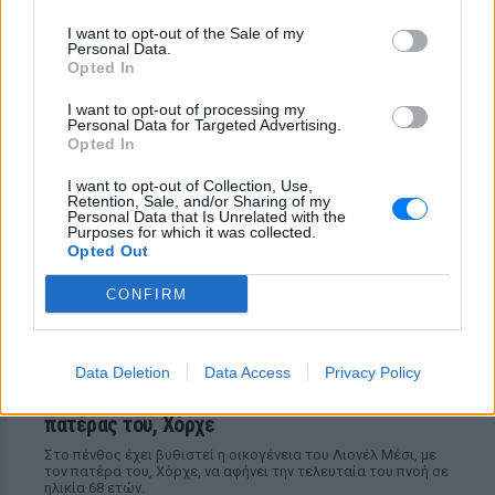
επίθεση
I want to opt-out of the Sale of my
Θρίλερ στον Λυκαβηττό: Σε
Personal Data.
57χρονη γυναίκα ανήκει η
Opted In
σορός ‑ Πιθανότατα έπεσε από
ύψος
I want to opt-out of processing my
Personal Data for Targeted Advertising.
ΣΉΜΕΡΑ
Opted In
Οι πρώτες πληροφορίες από την
ιατροδικαστική εξέταση
I want to opt-out of Collection, Use,
Retention, Sale, and/or Sharing of my
Personal Data that Is Unrelated with the
Purposes for which it was collected.
Opted Out
CONFIRM
Data Deletion
Data Access
Privacy Policy
Θρήνος για τον Λιονέλ Μέσι: Πέθανε ο
πατέρας του, Χόρχε
Στο πένθος έχει βυθιστεί η οικογένεια του Λιονέλ Μέσι, με
τον πατέρα του, Χόρχε, να αφήνει την τελευταία του πνοή σε
ηλικία 68 ετών.