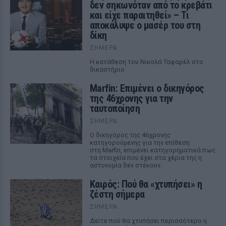
δεν σηκωνόταν από το κρεβάτι
και είχε παραιτηθεί» – Τι
αποκάλυψε ο μασέρ του στη
δίκη
ΣΉΜΕΡΑ
Η κατάθεση του Νικολά Ταφαρέλ στο
δικαστήριο
Marfin: Επιμένει ο δικηγόρος
της 46χρονης για την
ταυτοποίηση
ΣΉΜΕΡΑ
Ο δικηγόρος της 46χρονης
κατηγορούμενης για την επίθεση
στη Marfin, επιμένει κατηγορηματικά πως
τα στοιχεία που έχει στα χέρια της η
αστυνομία δεν στέκουν.
Καιρός: Πού θα «χτυπήσει» η
ζέστη σήμερα
ΣΉΜΕΡΑ
Δείτε πού θα χτυπήσει περισσότερο η