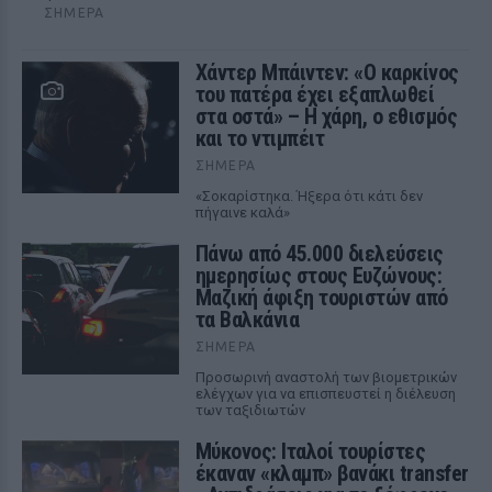
ΣΉΜΕΡΑ
Χάντερ Μπάιντεν: «Ο καρκίνος
του πατέρα έχει εξαπλωθεί
στα οστά» – Η χάρη, ο εθισμός
και το ντιμπέιτ
ΣΉΜΕΡΑ
«Σοκαρίστηκα. Ήξερα ότι κάτι δεν
πήγαινε καλά»
Πάνω από 45.000 διελεύσεις
ημερησίως στους Ευζώνους:
Μαζική άφιξη τουριστών από
τα Βαλκάνια
ΣΉΜΕΡΑ
Προσωρινή αναστολή των βιομετρικών
ελέγχων για να επισπευστεί η διέλευση
των ταξιδιωτών
Μύκονος: Ιταλοί τουρίστες
έκαναν «κλαμπ» βανάκι transfer