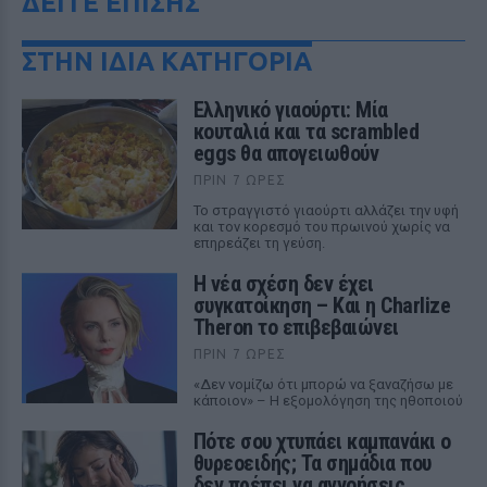
ΔΕΙΤΕ ΕΠΙΣΗΣ
ΣΤΗΝ ΙΔΙΑ ΚΑΤΗΓΟΡΙΑ
Ελληνικό γιαούρτι: Μία
κουταλιά και τα scrambled
eggs θα απογειωθούν
ΠΡΙΝ 7 ΏΡΕΣ
Το στραγγιστό γιαούρτι αλλάζει την υφή
και τον κορεσμό του πρωινού χωρίς να
επηρεάζει τη γεύση.
Η νέα σχέση δεν έχει
συγκατοίκηση – Και η Charlize
Theron το επιβεβαιώνει
ΠΡΙΝ 7 ΏΡΕΣ
«Δεν νομίζω ότι μπορώ να ξαναζήσω με
κάποιον» – Η εξομολόγηση της ηθοποιού
Πότε σου χτυπάει καμπανάκι ο
θυρεοειδής; Τα σημάδια που
δεν πρέπει να αγνοήσεις