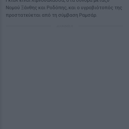
Γκιολ είναι λιμνοθάλασσα, στα σύνορα μεταξύ
Νομού Ξάνθης και Ροδόπης, και ο υγροβιότοπός της
προστατεύεται από τη σύμβαση Ραμσάρ.
ΔΙΑΦΗΜΙΣΗ