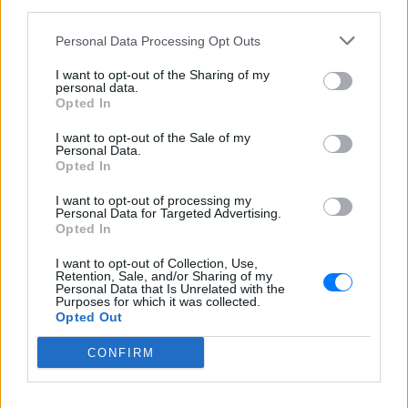
third parties.
Personal Data Processing Opt Outs
I want to opt-out of the Sharing of my
personal data.
Opted In
I want to opt-out of the Sale of my
Personal Data.
Opted In
I want to opt-out of processing my
Ακολουθήστε το E-Radio.gr στο
Personal Data for Targeted Advertising.
Google News
Opted In
και μάθετε πρώτοι
τα πιο hot νέα
.
I want to opt-out of Collection, Use,
Retention, Sale, and/or Sharing of my
Εσύ μπήκες στο E-Daily.gr; Τα νέα της ημέρας
Personal Data that Is Unrelated with the
και ότι σου κάνει κλικ!
Purposes for which it was collected.
Opted Out
Ακολουθήστε το E-Radio.gr και στο Instagram
CONFIRM
ΔΙΑΦΗΜΙΣΗ