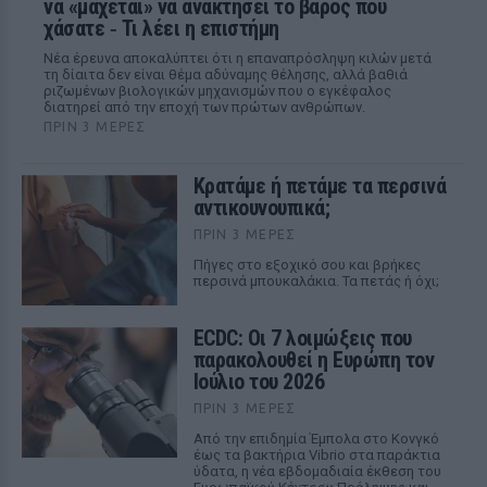
να «μάχεται» να ανακτήσει το βάρος που
χάσατε ‑ Τι λέει η επιστήμη
Νέα έρευνα αποκαλύπτει ότι η επαναπρόσληψη κιλών μετά
τη δίαιτα δεν είναι θέμα αδύναμης θέλησης, αλλά βαθιά
ριζωμένων βιολογικών μηχανισμών που ο εγκέφαλος
διατηρεί από την εποχή των πρώτων ανθρώπων.
ΠΡΙΝ 3 ΜΈΡΕΣ
Κρατάμε ή πετάμε τα περσινά
αντικουνουπικά;
ΠΡΙΝ 3 ΜΈΡΕΣ
Πήγες στο εξοχικό σου και βρήκες
περσινά μπουκαλάκια. Τα πετάς ή όχι;
ECDC: Οι 7 λοιμώξεις που
παρακολουθεί η Ευρώπη τον
Ιούλιο του 2026
ΠΡΙΝ 3 ΜΈΡΕΣ
Από την επιδημία Έμπολα στο Κονγκό
έως τα βακτήρια Vibrio στα παράκτια
ύδατα, η νέα εβδομαδιαία έκθεση του