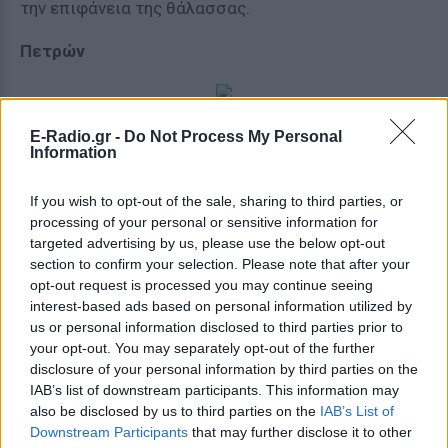
την επιφάνεια της θάλασσας.
Πετρών
Η Λίμνη Πετρών είναι λίμνη της βόρειας Ελλάδας,
E-Radio.gr -
Do Not Process My Personal
Information
που βρίσκεται στα νότια του νομού Φλώρινας,
στους πρόποδες του Βόρα.
If you wish to opt-out of the sale, sharing to third parties, or
processing of your personal or sensitive information for
ΔΙΑΦΗΜΙΣΗ
targeted advertising by us, please use the below opt-out
section to confirm your selection. Please note that after your
opt-out request is processed you may continue seeing
interest-based ads based on personal information utilized by
us or personal information disclosed to third parties prior to
your opt-out. You may separately opt-out of the further
disclosure of your personal information by third parties on the
IAB’s list of downstream participants. This information may
also be disclosed by us to third parties on the
IAB’s List of
Downstream Participants
that may further disclose it to other