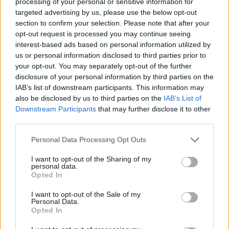
processing of your personal or sensitive information for
ελέγχων για να επισπευστεί η διέλευση
targeted advertising by us, please use the below opt-out
των ταξιδιωτών
section to confirm your selection. Please note that after your
Μύκονος: Ιταλοί τουρίστες
opt-out request is processed you may continue seeing
έκαναν «κλαμπ» βανάκι transfer
interest-based ads based on personal information utilized by
‑ Αντιδράσεις για το ξέφρενο
us or personal information disclosed to third parties prior to
πάρτι
your opt-out. You may separately opt-out of the further
disclosure of your personal information by third parties on the
ΣΉΜΕΡΑ
IAB’s list of downstream participants. This information may
Χοροί, φωνές, φωτογραφίες: Λες και
also be disclosed by us to third parties on the
IAB’s List of
ήταν σε κλαμπ
Downstream Participants
that may further disclose it to other
«Δεν δεχόμαστε τελεσίγραφα»:
third parties.
Η απάντηση της Ιταλίας στην
Ισπανία
Personal Data Processing Opt Outs
ΣΉΜΕΡΑ
I want to opt-out of the Sharing of my
Αμετάπειστη παραμένει η ιταλική
personal data.
κυβέρνηση
Opted In
I want to opt-out of the Sale of my
Personal Data.
Opted In