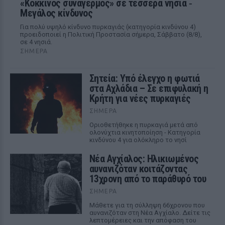
«Κόκκινος συναγερμός» σε τέσσερα νησιά ‑
Μεγάλος κίνδυνος
Για πολύ υψηλό κίνδυνο πυρκαγιάς (κατηγορία κινδύνου 4)
προειδοποιεί η Πολιτική Προστασία σήμερα, Σάββατο (8/8),
σε 4 νησιά.
ΣΉΜΕΡΑ
Σητεία: Υπό έλεγχο η φωτιά
στα Αχλάδια – Σε επιφυλακή η
Κρήτη για νέες πυρκαγιές
ΣΉΜΕΡΑ
Οριοθετήθηκε η πυρκαγιά μετά από
ολονύχτια κινητοποίηση - Κατηγορία
κινδύνου 4 για ολόκληρο το νησί
Νέα Αγχίαλος: Ηλικιωμένος
αυνανιζόταν κοιτάζοντας
13χρονη από το παράθυρό του
ΣΉΜΕΡΑ
Μάθετε για τη σύλληψη 66χρονου που
αυνανιζόταν στη Νέα Αγχίαλο. Δείτε τις
λεπτομέρειες και την απόφαση του