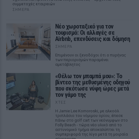
συμμετοχές εταιρειών
ΣΉΜΕΡΑ
Νέο χωροταξικό για τον
τουρισμό: Οι αλλαγές σε
Airbnb, επενδύσεις και δόμηση
ΣΉΜΕΡΑ
Επιμένουν οι ξενοδόχοι ότι ο πυρήνας
των περιορισμών παραμένει
αμετάβλητος
«Θέλω τον μπαμπά μου»: Το
βίντεο της μεθυσμένης οδηγού
που σκότωσε νύφη ώρες μετά
τον γάμο της
ΧΤΕΣ
Η Jamie Lee Komoroski, με αλκοόλ
τριπλάσιο του νόμιμου ορίου, έπεσε
πάνω στο golf cart των νεόνυμφων στο
Folly Beach - τώρα νέο υλικό από το
αστυνομικό τμήμα αποκαλύπτει τη
συμπεριφορά της λίγο μετά τη μοιραία
σύγκρουση