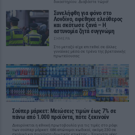
δικαστηρίου. Διαβάστε τώρα!
Συνελήφθη για φόνο στο
Λονδίνο, αφέθηκε ελεύθερος
και σκότωσε ξανά – Η
αστυνομία ζητά συγγνώμη
ΣΉΜΕΡΑ
Στο μεταξύ είχε επιτεθεί σε άλλες
γυναίκες μέσα σε τρένα της βρετανικής
πρωτεύουσας
Σούπερ μάρκετ: Μειώσεις τιμών έως 7% σε
πάνω από 1.000 προϊόντα, πότε ξεκινούν
Διευρύνεται η εθνική πρωτοβουλία για τις τιμές στο ράφι
των σούπερ μάρκετ: 686 επώνυμοι κωδικοί, ακόμη 230 σε
σχολικά και προϊόντα ιδιωτικής ετικέτας - Έρχονται νέες