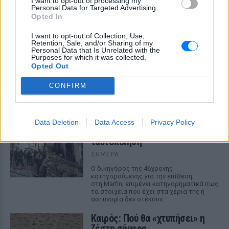
I want to opt-out of processing my
Personal Data for Targeted Advertising.
Opted In
I want to opt-out of Collection, Use,
Retention, Sale, and/or Sharing of my
Μαραντόνα: «Ήταν πρησμένος, δεν σηκωνόταν
Personal Data that Is Unrelated with the
Purposes for which it was collected.
από το κρεβάτι και είχε παραιτηθεί» – Τι
Opted Out
αποκάλυψε ο μασέρ του στη δίκη
Η κατάθεση του Νικολά Ταφαρέλ στο δικαστήριο
CONFIRM
ΣΉΜΕΡΑ
Marfin: Επιμένει ο δικηγόρος
Data Deletion
Data Access
Privacy Policy
της 46χρονης για την
ταυτοποίηση
ΣΉΜΕΡΑ
Ο δικηγόρος της 46χρονης
κατηγορούμενης για την επίθεση
στη Marfin, επιμένει κατηγορηματικά πως
τα στοιχεία που έχει στα χέρια της η
αστυνομία δεν στέκουν.
Καιρός: Πού θα «χτυπήσει» η
ζέστη σήμερα