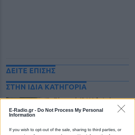
ΔΕΙΤΕ ΕΠΙΣΗΣ
ΣΤΗΝ ΙΔΙΑ ΚΑΤΗΓΟΡΙΑ
Πάνω από 45.000 διελεύσεις
ημερησίως στους Ευζώνους:
E-Radio.gr -
Do Not Process My Personal
Μαζική άφιξη τουριστών από
Information
τα Βαλκάνια
ΣΉΜΕΡΑ
If you wish to opt-out of the sale, sharing to third parties, or
Προσωρινή αναστολή των βιομετρικών