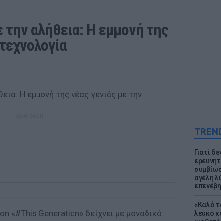
 την αλήθεια: Η εμμονή της 
 τεχνολογία
ΔΙΑΦΗΜΙΣΗ
TREN
Γιατί δε
ερευνητ
συμβίωσ
αγέλη λύ
επενέβη
«Καλό τα
on «#This Generation» δείχνει με μοναδικό
λευκό κ