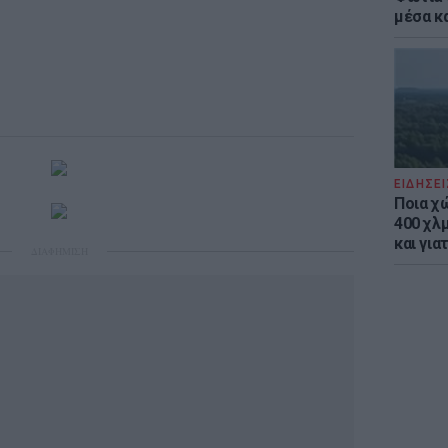
μέσα κ
ΕΙΔΗΣΕΙ
Ποια χ
400 χλμ
και για
ΔΙΑΦΗΜΙΣΗ