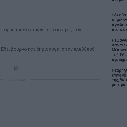
«Δεν θα
συγκλον
Αγγελική
τομμυρίων ατόμων με το κινητό, τον
που είδε
Η Ιωάνν
από τις
 Εδιμβούργο και δημιουργεί στον ελεύθερό
Μύκονο:
ταξιδέψε
αγαπημέ
Νεαρή γ
έγινε vi
ΔΙΑΦΗΜΙΣΗ
της, δε
μεταμό