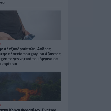
ίνο
Σ
ην Αλεξανδρούπολη: Ανδρας
στην πλατεία του χωριού Αβαντας
ιχνε τα γεννητικά του όργανα σε
 κορίτσια
Σ
στην Κρήνη Φαρσάλων: Εναέρια