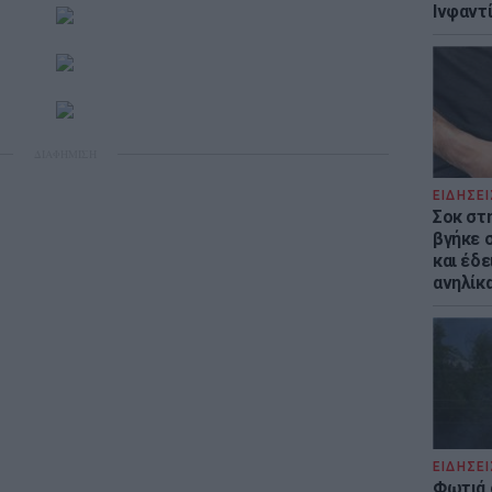
Ινφαντ
ΔΙΑΦΗΜΙΣΗ
ΕΙΔΗΣΕΙ
Σοκ στ
βγήκε 
και έδε
ανηλίκα
ΕΙΔΗΣΕΙ
Φωτιά 