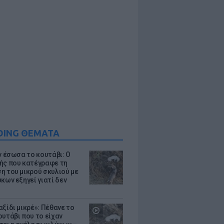
DING ΘΕΜΑΤΑ
ν έσωσα το κουτάβι: Ο
ής που κατέγραφε τη
η του μικρού σκυλιού με
κων εξηγεί γιατί δεν
ξίδι μικρέ»: Πέθανε το
ουτάβι που το είχαν