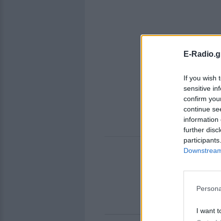
E-Radio.g
If you wish 
sensitive in
confirm you
continue se
information 
further disc
participants
Downstream 
Persona
I want t