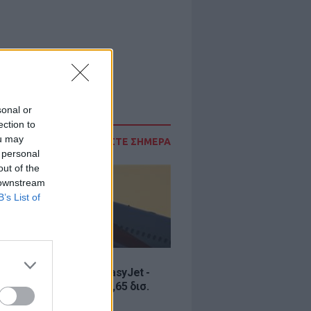
sonal or
ection to
ou may
ΔΙΑΒΑΣΤΕ ΣΗΜΕΡΑ
 personal
out of the
 downstream
B’s List of
Σ
ία εξαγοράς για την EasyJet -
ερικανική Appolo για 6,65 δισ.