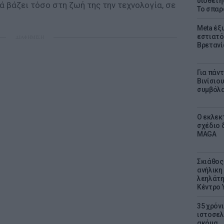
υιοθετή
ιά βάζει τόσο στη ζωή της την τεχνολογία, σε
Το σπαρ
Meta έξυ
εστιατό
ΔΙΑΦΗΜΙΣΗ
Βρετανί
Για πάν
Βινίσιο
συμβόλα
Ο εκλεκ
σχέδιο 
MAGA
Σκιάθος:
ανήλικη 
λεηλάτη
Κέντρο 
35 χρόν
ιστοσελ
ακόμα