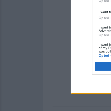
Opted 
I want t
Opted 
I want 
Advertis
Opted 
I want t
of my P
was col
Opted 