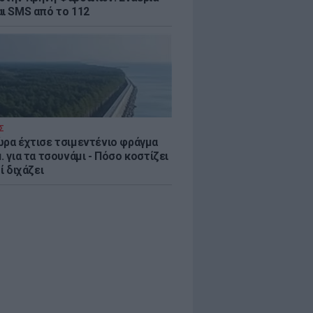
αι SMS από το 112
Σ
ώρα έχτισε τσιμεντένιο φράγμα
. για τα τσουνάμι - Πόσο κοστίζει
τί διχάζει