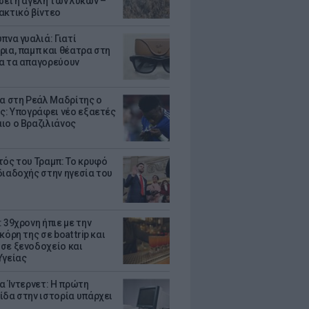
σει η αγέλη των λύκων –
ακτικό βίντεο
πνα γυαλιά: Γιατί
ρια, παμπ και θέατρα στη
α τα απαγορεύουν
τα στη Ρεάλ Μαδρίτης ο
υς: Υπογράφει νέο εξαετές
ιο ο Βραζιλιάνος
τός του Τραμπ: Το κρυφό
διαδοχής στην ηγεσία του
 39χρονη ήπιε με την
κόρη της σε boat trip και
σε ξενοδοχείο και
Υγείας
ια Ίντερνετ: Η πρώτη
ίδα στην ιστορία υπάρχει