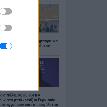
Σ
 «Οι κάτοικοι είναι ανήμποροι και
ι αγωνία» - 5.000 μετανάστες
νουν στην περιοχή
Σ
ρα ο πόλεμος UEFA-FIFA:
ουν στο μποϊκοτάζ οι Ευρωπαίοι
ούν εγγυήσεις και το... κεφάλι του