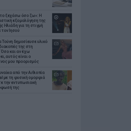
 το ξεχάσω όσο ζω»: Η
ιστική εξομολόγηση της
ς Ηλιάδη για τη στιγμή
 τον Ιησού
α Τούνη δημοσίευσε υλικό
 διακοπές της στη
 Όσο και αν έχω
ι, αυτός είναι ο
νος μου προορισμός
υναίκα από την Αιθιοπία
ral με τη φυσική ομορφιά
ίτε την εντυπωσιακή
ρφωσή της