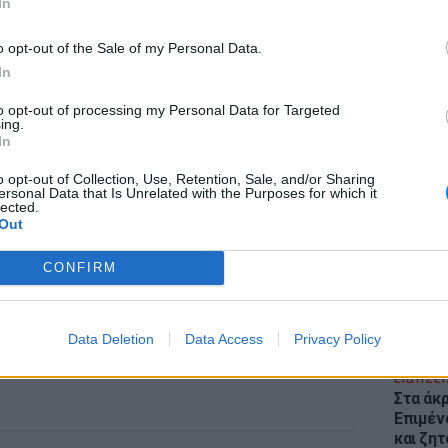
In
o opt-out of the Sale of my Personal Data.
In
to opt-out of processing my Personal Data for Targeted
ing.
In
ΕΙΔΗΣΕΙ
Θέουτα:
o opt-out of Collection, Use, Retention, Sale, and/or Sharing
γεμάτο
ersonal Data that Is Unrelated with the Purposes for which it
lected.
παραμέ
Out
CONFIRM
Data Deletion
Data Access
Privacy Policy
ΕΙΔΗΣΕΙ
Στα άκ
Επιμέν
και ζητ