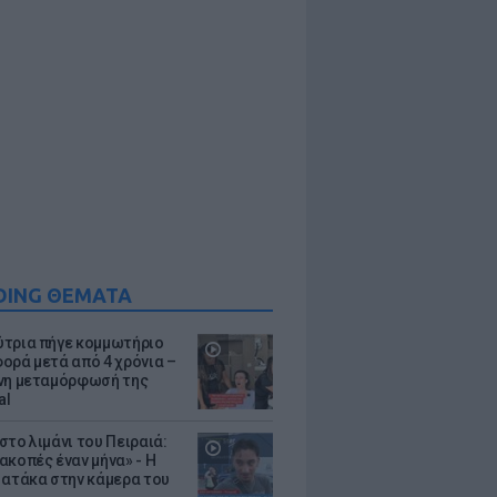
DING ΘΕΜΑΤΑ
τρια πήγε κομμωτήριο
ορά μετά από 4 χρόνια –
νη μεταμόρφωσή της
al
στο λιμάνι του Πειραιά:
ακοπές έναν μήνα» - Η
 ατάκα στην κάμερα του