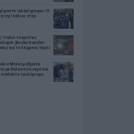
χόμαστε τελεσίγραφα»: Η
η της Ιταλίας στην
: Ιταλοί τουρίστες
κλαμπ» βανάκι transfer -
σεις για το ξέφρενο πάρτι
κλιν Μπέκαμ έβρασε
ια με θαλασσινό νερό και
 ανελέητο τρολάρισμα