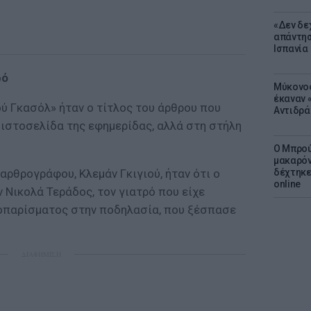
«Δεν δε
απάντησ
Ισπανία
ρό
Μύκονος
έκαναν «
ύ Γκασόλ» ήταν ο τίτλος του άρθρου που
Αντιδρά
 ιστοσελίδα της εφημερίδας, αλλά στη στήλη
Ο Μπρού
μακαρόν
 αρθρογράφου, Κλεμάν Γκιγιού, ήταν ότι ο
δέχτηκε
online
 Νικολά Τεράδος, τον γιατρό που είχε
οπαρίσματος στην ποδηλασία, που ξέσπασε
ΔΙΑΦΗΜΙΣΗ