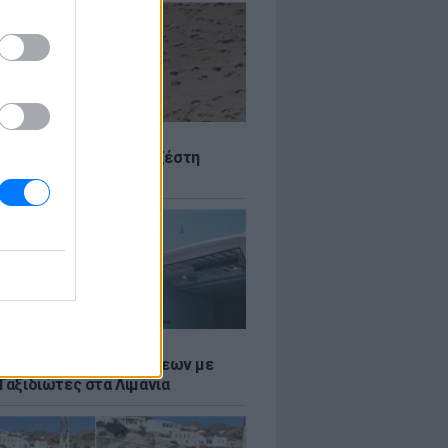
Σ
 Πού θα «χτυπήσει» η ζέστη
Σ
τος: Ρεκόρ Αναχωρήσεων με
Ταξιδιώτες στα Λιμάνια