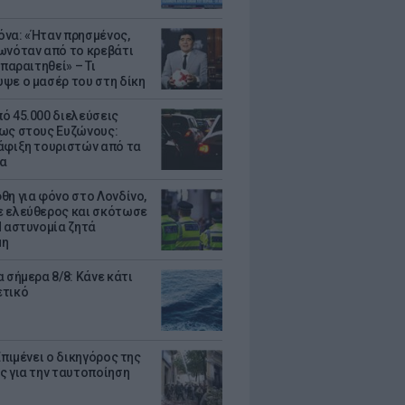
να: «Ήταν πρησμένος,
ωνόταν από το κρεβάτι
 παραιτηθεί» – Τι
ψε ο μασέρ του στη δίκη
ό 45.000 διελεύσεις
ως στους Ευζώνους:
άφιξη τουριστών από τα
α
θη για φόνο στο Λονδίνο,
 ελεύθερος και σκότωσε
Η αστυνομία ζητά
μη
 σήμερα 8/8: Κάνε κάτι
ετικό
Επιμένει ο δικηγόρος της
ς για την ταυτοποίηση