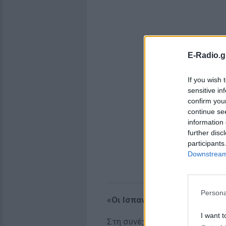
E-Radio.g
If you wish 
sensitive in
confirm you
continue se
information 
further disc
participants
Downstream 
Persona
«Οι Ισπανοί ντοπάρονται σαν
I want t
Στη συνέχεια, τη σκυτάλη πήρ