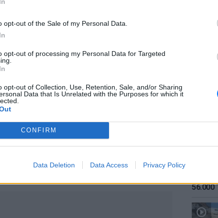
In
προσωπικό του λογαριασμό στο Facebook ότι
τα γουρούνια».
o opt-out of the Sale of my Personal Data.
In
 Η Le Monde αναγκάστηκε να παραδεχθεί ότι
to opt-out of processing my Personal Data for Targeted
 υπόθεση ντόπινγκ του 1998 και σχολίασε
ing.
ε να έχει ντοπαριστεί στη διάρκεια της
ΕΙΔΗΣΕΙ
In
Καιρός:
 που έκαναν οι διοργανωτές ήταν ελάχιστοι.
σήμερα
o opt-out of Collection, Use, Retention, Sale, and/or Sharing
ersonal Data that Is Unrelated with the Purposes for which it
ό τεχνικό, ούτε λίγο, ούτε πολύ, είπε ότι το
lected.
Out
ουρουνιών» δεν το έγραψε ο ίδιος,
χάκαραν τον λογαριασμό του στο Facebook.
CONFIRM
Data Deletion
Data Access
Privacy Policy
ΕΙΔΗΣΕΙ
Αύγουσ
ΔΙΑΦΗΜΙΣΗ
56.000 