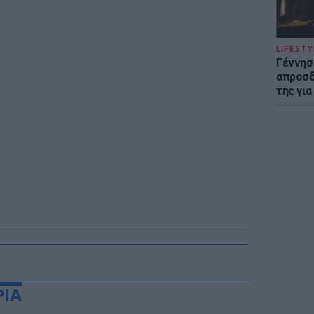
LIFESTY
Γέννησ
απροσδ
της για
ΡΙΑ