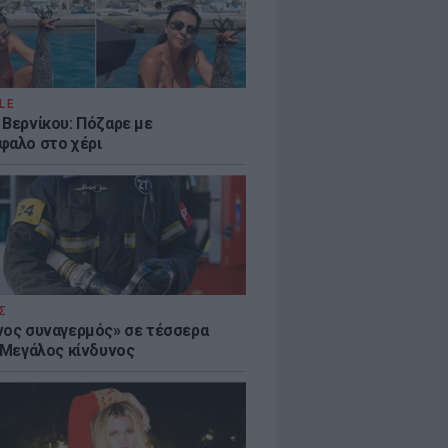
LE
 Βερνίκου: Πόζαρε με
φαλο στο χέρι
Σ
νος συναγερμός» σε τέσσερα
- Μεγάλος κίνδυνος