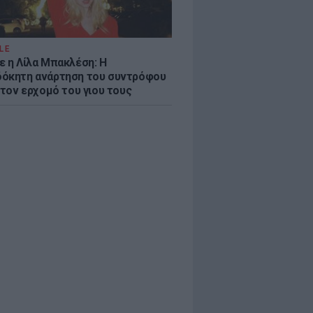
LE
ε η Λίλα Μπακλέση: Η
όκητη ανάρτηση του συντρόφου
 τον ερχομό του γιου τους