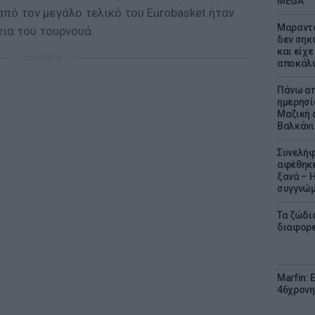
MEGA
από τον μεγάλο τελικό του Eurobasket ήταν
Μαραντό
ια του τουρνουά.
δεν σηκ
και είχε
ΔΙΑΦΗΜΙΣΗ
αποκάλυ
Πάνω απ
ημερησί
Μαζική 
Βαλκάνι
Συνελήφ
αφέθηκε
ξανά – 
συγγνώ
Τα ζώδια
διαφορ
Marfin: 
46χρονη