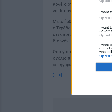
Opted 
Κολέ, ο οποίος έγραψε στον 
«οι Ισπανοί ντοπάρονται σαν 
I want t
Opted 
Μετά ήρθαν οι αναδιπλώσεις.
I want 
ο Τεράδος είχε αθωωθεί στην
Advertis
ότι οποιοσδήποτε θα μπορούσ
Opted 
διοργάνωσης, αφού οι έλεγχοι
I want t
of my P
Όσο για τον Γάλλο ομοσπονδιακ
was col
Opted 
σχόλιο περί «ντοπαρισμένων γ
κατηγορώντας αγνώστους ότι 
[ΠΗΓΗ]