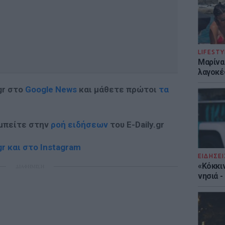
LIFESTY
Μαρίνα
λαγοκέ
gr στο
Google News
και μάθετε πρώτοι
τα
 μπείτε στην
ροή ειδήσεων
του E-Daily.gr
r και στο Instagram
ΕΙΔΗΣΕΙ
«Κόκκι
ΔΙΑΦΗΜΙΣΗ
νησιά 