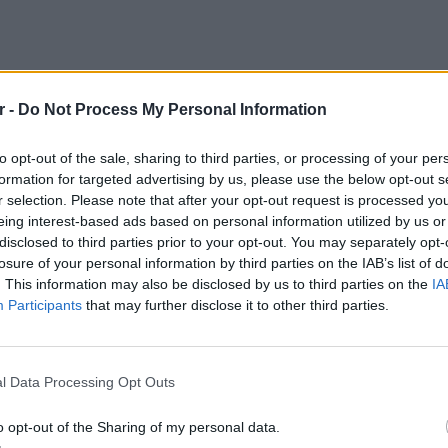
r -
Do Not Process My Personal Information
to opt-out of the sale, sharing to third parties, or processing of your per
formation for targeted advertising by us, please use the below opt-out s
r selection. Please note that after your opt-out request is processed y
eing interest-based ads based on personal information utilized by us or
disclosed to third parties prior to your opt-out. You may separately opt-
losure of your personal information by third parties on the IAB’s list of
. This information may also be disclosed by us to third parties on the
IA
Participants
that may further disclose it to other third parties.
LIFESTY
22 χρό
Παπαμι
l Data Processing Opt Outs
 τα γουρούνια»
για το
ελληνι
o opt-out of the Sharing of my personal data.
ε ο προπονητής της Εθνικής Γαλλίας, Βενσάν