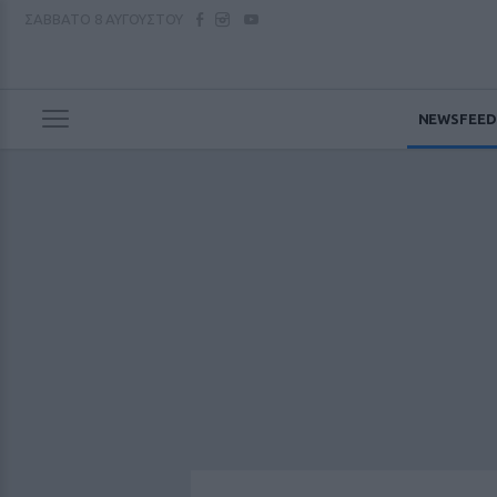
ΣΑΒΒΑΤΟ
8 ΑΥΓΟΥΣΤΟΥ
NEWSFEED