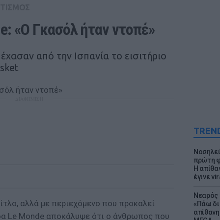
ΤΙΣΜΟΣ
e: «Ο Γκασόλ ήταν ντοπέ»
 έχασαν από την Ισπανία το εισιτήριο
asket
ΔΙΑΦΗΜΙΣΗ
TREN
Νοσηλεύ
πρώτη φ
Η απίθα
έγινε vir
Νεαρός 
τίτλο, αλλά με περιεχόμενο που προκαλεί
«Πάω δι
απίθανη
δα Le Monde αποκάλυψε ότι ο άνθρωπος που