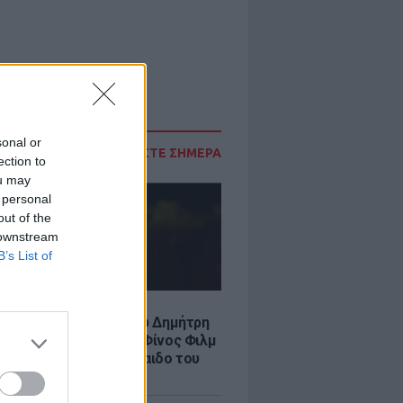
sonal or
ΔΙΑΒΑΣΤΕ ΣΗΜΕΡΑ
ection to
ou may
 personal
out of the
 downstream
B’s List of
LE
νια από τον θάνατο του Δημήτρη
χαήλ: Η ανάρτηση της Φίνος Φιλμ
 «γοητευτικό λεβεντόπαιδο του
κού σινεμά»