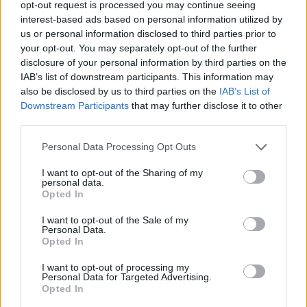
opt-out request is processed you may continue seeing
interest-based ads based on personal information utilized by
us or personal information disclosed to third parties prior to
your opt-out. You may separately opt-out of the further
disclosure of your personal information by third parties on the
IAB’s list of downstream participants. This information may
also be disclosed by us to third parties on the
IAB’s List of
Downstream Participants
that may further disclose it to other
third parties.
ΔΕΙΤΕ ΕΠΙΣΗΣ
Personal Data Processing Opt Outs
ΣΤΗΝ ΙΔΙΑ ΚΑΤΗΓΟΡΙΑ
I want to opt-out of the Sharing of my
personal data.
Μυστράς: «Δεν ήταν οικονομικό
Opted In
το κίνητρο» υποστηρίζει ο
συνήγορος του 55χρονου που
I want to opt-out of the Sale of my
Personal Data.
είχε τη σορό του πατέρα του σε
Opted In
καταψύκτη
ΠΡΙΝ 9 ΏΡΕΣ
I want to opt-out of processing my
Personal Data for Targeted Advertising.
Ο ίδιος δήλωσε ότι ο πελάτης του είχε
Opted In
μια εξαιρετικά έντονη συναισθηματική
εξάρτηση από τους γονείς του