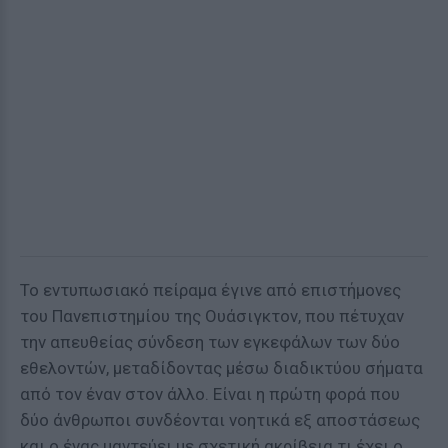
Το εντυπωσιακό πείραμα έγινε από επιστήμονες
του Πανεπιστημίου της Ουάσιγκτον, που πέτυχαν
την απευθείας σύνδεση των εγκεφάλων των δύο
εθελοντών, μεταδίδοντας μέσω διαδικτύου σήματα
από τον έναν στον άλλο. Είναι η πρώτη φορά που
δύο άνθρωποι συνδέονται νοητικά εξ αποστάσεως
και ο ένας μαντεύει με σχετική ακρίβεια τι έχει ο