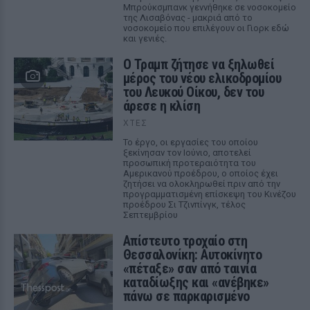
Μπρούκσμπανκ γεννήθηκε σε νοσοκομείο
της Λισαβόνας - μακριά από το
νοσοκομείο που επιλέγουν οι Γιορκ εδώ
και γενιές.
Ο Τραμπ ζήτησε να ξηλωθεί
μέρος του νέου ελικοδρομίου
του Λευκού Οίκου, δεν του
άρεσε η κλίση
ΧΤΕΣ
Το έργο, οι εργασίες του οποίου
ξεκίνησαν τον Ιούνιο, αποτελεί
προσωπική προτεραιότητα του
Αμερικανού προέδρου, ο οποίος έχει
ζητήσει να ολοκληρωθεί πριν από την
προγραμματισμένη επίσκεψη του Κινέζου
προέδρου Σι Τζινπίνγκ, τέλος
Σεπτεμβρίου
Απίστευτο τροχαίο στη
Θεσσαλονίκη: Αυτοκίνητο
«πέταξε» σαν από ταινία
καταδίωξης και «ανέβηκε»
πάνω σε παρκαρισμένο