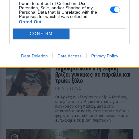
I want to opt-out of Collection, Use,
Retention, Sale, and/or Sharing of my
Βόλος: 26χρονος απείλησε να
Personal Data that Is Unrelated with the
σφάξει τη μητέρα του και
Purposes for which it was collected.
Opted Out
χτύπησε τον αδελφό του για το
πρωινό
CONFIRM
ΠΡΙΝ 9 ΏΡΕΣ
Τα προβλήματα ξεκίνησαν μετά την
επιστροφή του από τον στρατό
Data Deletion
Data Access
Privacy Policy
Βίντεο: Υποψήφιος
Δημοκρατικών στη Χαβάη
βρίζει γυναίκες σε παραλία και
τρώει ξύλο
ΠΡΙΝ 9 ΏΡΕΣ
Οι Αρχές συνέλαβαν τον Κίριλ Μπάσιν,
υποψήφιο των Δημοκρατικών για το
Κογκρέσο στη Χαβάη, μετά από
επεισόδιο σε κατάμεστη παραλία όπου
φέρεται να απείλησε λουόμενους και να
εμπλάκηκε σε βίαιη συμπλοκή