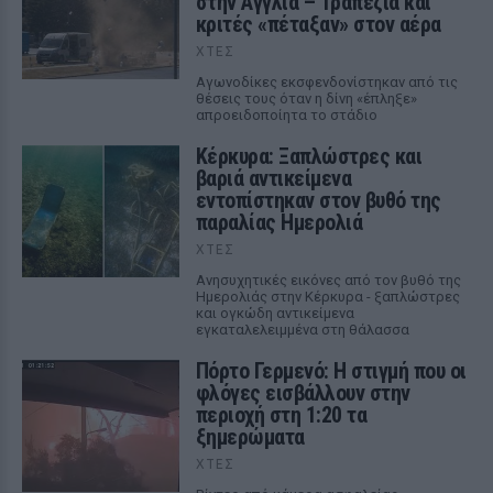
στην Αγγλία – Τραπέζια και
κριτές «πέταξαν» στον αέρα
ΧΤΕΣ
Αγωνοδίκες εκσφενδονίστηκαν από τις
θέσεις τους όταν η δίνη «έπληξε»
απροειδοποίητα το στάδιο
Κέρκυρα: Ξαπλώστρες και
βαριά αντικείμενα
εντοπίστηκαν στον βυθό της
παραλίας Ημερολιά
ΧΤΕΣ
Ανησυχητικές εικόνες από τον βυθό της
Ημερολιάς στην Κέρκυρα - ξαπλώστρες
και ογκώδη αντικείμενα
εγκαταλελειμμένα στη θάλασσα
Πόρτο Γερμενό: Η στιγμή που οι
φλόγες εισβάλλουν στην
περιοχή στη 1:20 τα
ξημερώματα
ΧΤΕΣ