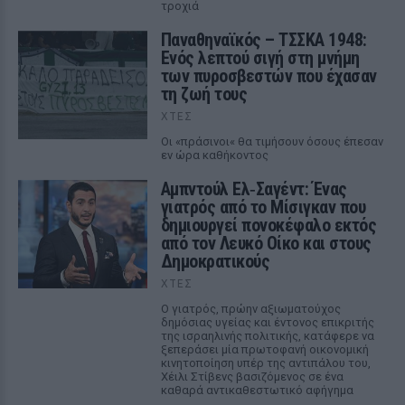
τροχιά
Παναθηναϊκός – ΤΣΣΚΑ 1948:
Ενός λεπτού σιγή στη μνήμη
των πυροσβεστών που έχασαν
τη ζωή τους
ΧΤΕΣ
Οι «πράσινοι« θα τιμήσουν όσους έπεσαν
εν ώρα καθήκοντος
Αμπντούλ Ελ‑Σαγέντ: Ένας
γιατρός από το Μίσιγκαν που
δημιουργεί πονοκέφαλο εκτός
από τον Λευκό Οίκο και στους
Δημοκρατικούς
ΧΤΕΣ
Ο γιατρός, πρώην αξιωματούχος
δημόσιας υγείας και έντονος επικριτής
της ισραηλινής πολιτικής, κατάφερε να
ξεπεράσει μία πρωτοφανή οικονομική
κινητοποίηση υπέρ της αντιπάλου του,
Χέιλι Στίβενς βασιζόμενος σε ένα
καθαρά αντικαθεστωτικό αφήγημα