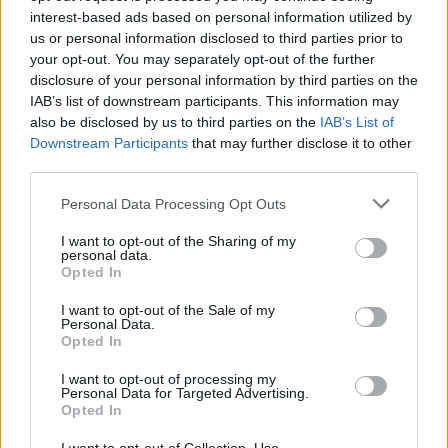
ΣΤΗΝ ΙΔΙΑ ΚΑΤΗΓΟΡΙΑ
interest-based ads based on personal information utilized by
us or personal information disclosed to third parties prior to
Η Αποστολία Ζώη σε παραλία:
your opt-out. You may separately opt-out of the further
«Χαρούμενη, γεμάτη αλμύρα»
disclosure of your personal information by third parties on the
ΠΡΙΝ 10 ΏΡΕΣ
IAB’s list of downstream participants. This information may
also be disclosed by us to third parties on the
IAB’s List of
Οι φωτογραφίες που ανάρτησε στο
Instagram η Αποστολία Ζώη
Downstream Participants
that may further disclose it to other
third parties.
Νεαρή γυναίκα από την Αιθιοπία
Personal Data Processing Opt Outs
έγινε viral με τη φυσική
ομορφιά της, δείτε την
I want to opt-out of the Sharing of my
εντυπωσιακή μεταμόρφωσή
personal data.
της
Opted In
ΠΡΙΝ 10 ΏΡΕΣ
I want to opt-out of the Sale of my
Personal Data.
Μετά την αυθόρμητη φωτογραφία που
Opted In
την έκανε γνωστή, η Ελίζαμπεθ Ντέστα
εντυπωσίασε ξανά με μια λαμπερή
μεταμόρφωση
I want to opt-out of processing my
Personal Data for Targeted Advertising.
Πέρεζ Χίλτον: Τι λέει η
Opted In
οικογένειά του μετά το