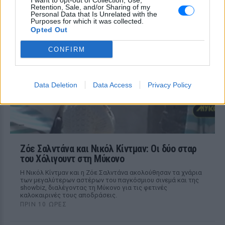
σοκαριστικό live στο TikTok
I want to opt-out of Collection, Use,
Retention, Sale, and/or Sharing of my
ΠΡΙΝ 10 ΏΡΕΣ
Personal Data that Is Unrelated with the
Purposes for which it was collected.
Ο 48χρονος blogger νοσηλεύεται σε
Opted Out
νοσοκομείο μετά το περιστατικό που
έγινε στο σπίτι του - οι δικοί του ζητούν
CONFIRM
σεβασμό στην ιδιωτικότητά του κατά
την ανάρρωσή του
Data Deletion
Data Access
Privacy Policy
Ζόε Σαλντάνα και Νικόλ Κίντμαν: Οι δύο σταρ
του Χόλιγουντ στη Μύκονο
Η Νικόλ Κίντμαν και η Ζόε Σαλντάνα ακολούθησαν τα χνάρια
των μεγαλύτερων αστέρων του παγκόσμιου σινεμά και της
showbiz, διαλέγοντας τη Μύκονο για τις φετινές
καλοκαιρινές τους αποδράσεις.
ΠΡΙΝ 10 ΏΡΕΣ