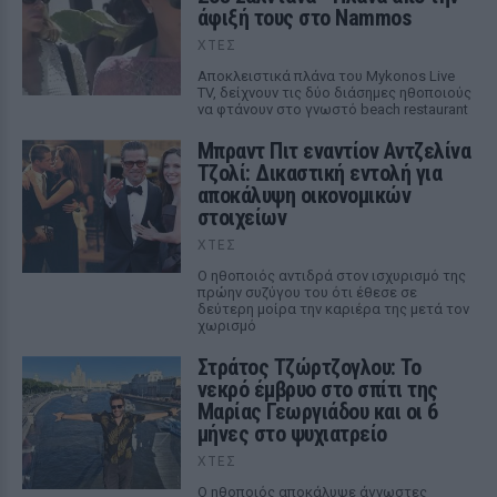
άφιξή τους στο Nammos
ΧΤΕΣ
Αποκλειστικά πλάνα του Mykonos Live
TV, δείχνουν τις δύο διάσημες ηθοποιούς
να φτάνουν στο γνωστό beach restaurant
Μπραντ Πιτ εναντίον Αντζελίνα
Τζολί: Δικαστική εντολή για
αποκάλυψη οικονομικών
στοιχείων
ΧΤΕΣ
Ο ηθοποιός αντιδρά στον ισχυρισμό της
πρώην συζύγου του ότι έθεσε σε
δεύτερη μοίρα την καριέρα της μετά τον
χωρισμό
Στράτος Τζώρτζογλου: Το
νεκρό έμβρυο στο σπίτι της
Μαρίας Γεωργιάδου και οι 6
μήνες στο ψυχιατρείο
ΧΤΕΣ
Ο ηθοποιός αποκάλυψε άγνωστες