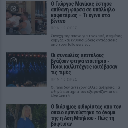
Ο Γιώργος Μανίκας έστησε
απίθανη φάρσα σε υπάλληλο
καφετέριας – Τι έγινε στο
βίντεο
ΠΡΙΝ 10 ΏΡΕΣ
Συνεχή παράπονα για τον καφέ, στημένος
καβγάς και ενθουσιώδεις αντιδράσεις
από τους followers του
Οι συναυλίες επιτέλους
βγάζουν φτηνά εισιτήρια ‑
Ποιοι καλλιτέχνες κατέβασαν
τις τιμές
ΠΡΙΝ 10 ΏΡΕΣ
Οι fans δεν αντέχουν άλλες αυξήσεις: Τα
φθηνά εισιτήρια που εξαφανίζονται σε
λίγα λεπτά
Ο διάσημος κιθαρίστας απο τον
οποιο εμπνεύστηκε το όνομα
της η Αση Μπήλιου ‑ Πώς τη
βάφτισαν