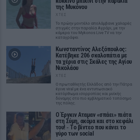
κόκκινο μπικίνι στην παραλία
της Μυκόνου
ΧΤΕΣ
Το πρώην μοντέλο απολάμβανε χαλαρές
στιγμές στην παραλία Αγράρι, με την
κάμερα του Mykonos Live TV να την
καταγράφει
Κωνσταντίνος Αλεξόπουλος:
Κατέβηκε 206 σκαλοπάτια με
τα χέρια στις Σκάλες της Αγίου
Νικολάου
ΧΤΕΣ
Ο πρωταθλητής Ελλάδος από την Πάτρα
έγινε viral με ένα εντυπωσιακό
κατόρθωμα ισορροπίας και μυϊκής
δύναμης στο πιο εμβληματικό τοπόσημο
της πόλης.
Ο Έργκιν Αταμαν «σπάει» πιάτα
στη Σύμη, ακόμα και στο κεφάλι
του! ‑ Tο βίντεο που κάνει το
γύρο των social