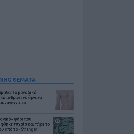
DING ΘΕΜΑΤΑ
έμαθα: Το μοναδικό
κό ανθρώπινο όργανο
οαναγεννάται
μονικό» ψάρι που
φθηκε τυχαία και πήρε το
ου από το «Stranger