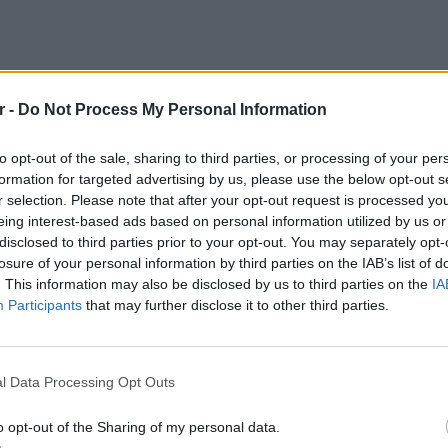
r -
Do Not Process My Personal Information
to opt-out of the sale, sharing to third parties, or processing of your per
formation for targeted advertising by us, please use the below opt-out s
r selection. Please note that after your opt-out request is processed y
eing interest-based ads based on personal information utilized by us or
disclosed to third parties prior to your opt-out. You may separately opt-
losure of your personal information by third parties on the IAB’s list of
. This information may also be disclosed by us to third parties on the
IA
Participants
that may further disclose it to other third parties.
LIFESTY
Οι συν
l Data Processing Opt Outs
ο μέλλον τελευταία, όμως να ξέρετε πως αν
εισιτήρ
έλετε, θα έχετε θετικά αποτελέσματα.
τις τιμ
o opt-out of the Sharing of my personal data.