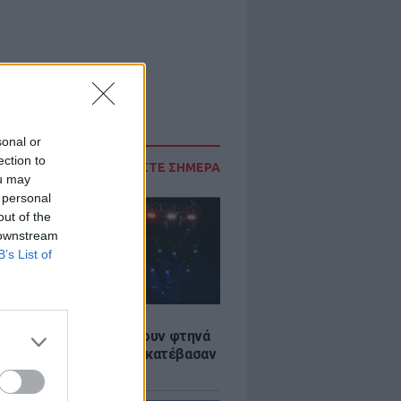
sonal or
ection to
ΔΙΑΒΑΣΤΕ ΣΗΜΕΡΑ
ou may
 personal
out of the
 downstream
B’s List of
LE
αυλίες επιτέλους βγάζουν φτηνά
ια - Ποιοι καλλιτέχνες κατέβασαν
ές