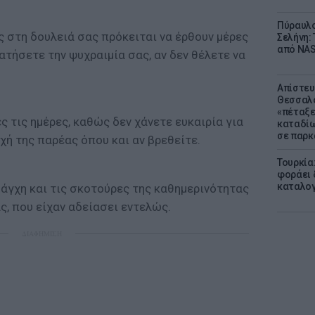
Πύραυλο
 στη δουλειά σας πρόκειται να έρθουν μέρες
Σελήνη: 
από NAS
ατήσετε την ψυχραιμία σας, αν δεν θέλετε να
Απίστευ
Θεσσαλο
«πέταξε
 τις ημέρες, καθώς δεν χάνετε ευκαιρία για
καταδίω
σε παρκ
χή της παρέας όπου και αν βρεθείτε.
Τουρκία
φοράει δ
καταλογ
άγχη και τις σκοτούρες της καθημερινότητας
ς, που είχαν αδείασει εντελώς.
ΔΙΑΦΗΜΙΣΗ