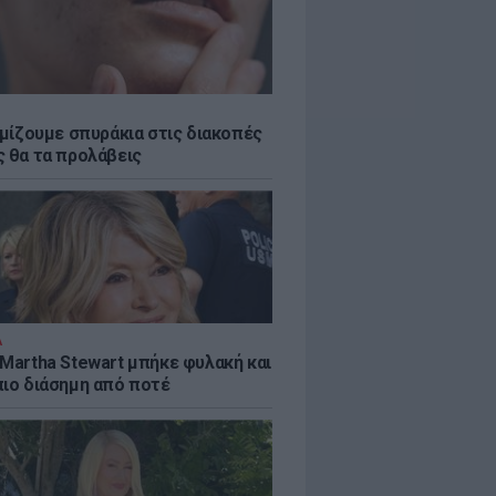
εμίζουμε σπυράκια στις διακοπές
ς θα τα προλάβεις
Α
 Martha Stewart μπήκε φυλακή και
πιο διάσημη από ποτέ