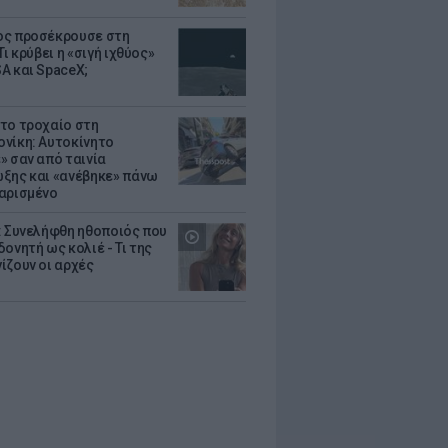
ς προσέκρουσε στη
Τι κρύβει η «σιγή ιχθύος»
A και SpaceX;
το τροχαίο στη
νίκη: Αυτοκίνητο
» σαν από ταινία
ξης και «ανέβηκε» πάνω
αρισμένο
: Συνελήφθη ηθοποιός που
oνητή ως κολιέ - Τι της
ίζουν οι αρχές