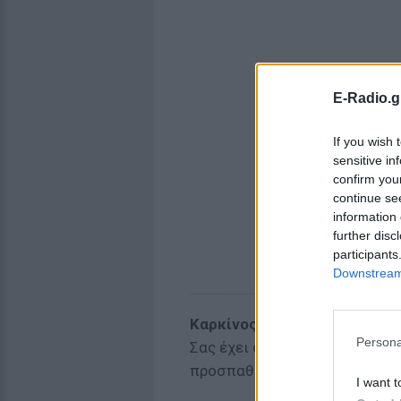
E-Radio.g
If you wish 
sensitive in
confirm you
continue se
information 
further disc
participants
Downstream 
Καρκίνος
Persona
Σας έχει φάει η αγωνία για τ
προσπαθήσετε για αυτά που θ
I want t