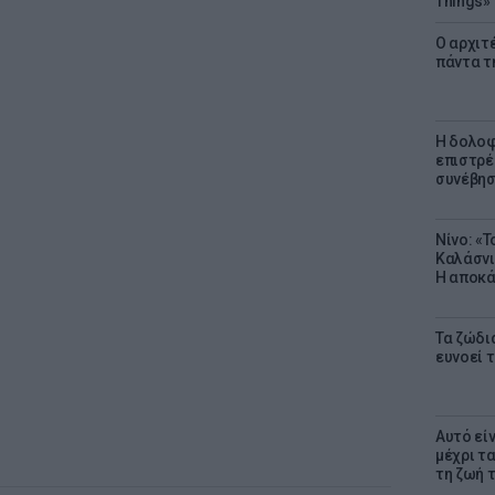
Things»
Ο αρχιτ
πάντα τ
Η δολοφ
επιστρέ
συνέβησ
Νίνο: «
Καλάσνι
Η αποκά
Τα ζώδια
ευνοεί 
Αυτό εί
μέχρι τ
τη ζωή 