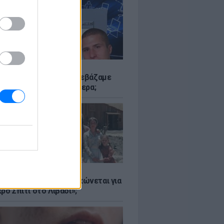
Α
αν το Napster που κατεβάζαμε
 - Πού βρίσκονται σήμερα;
Α
er: Γιατί η Αμερική τσακώνεται για
ρό Σπίτι στο Λιβάδι»;