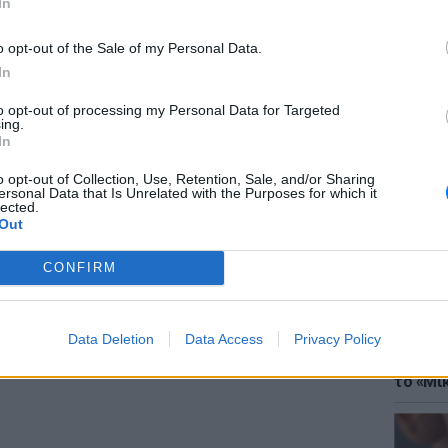
In
ς εκ των προτέρων μοιάζουν σοβαρές θα σας
o opt-out of the Sale of my Personal Data.
ως πως θα περάσουν.
In
to opt-out of processing my Personal Data for Targeted
ing.
ουν να σας χαλάσουν το κέφι, λέγοντας σας
ΘΕΜΑΤ
In
Έφτιαξ
ίτε στο ύψος σας και μην δώσετε καμία
μουσική
o opt-out of Collection, Use, Retention, Sale, and/or Sharing
ersonal Data that Is Unrelated with the Purposes for which it
lected.
ΔΙΑΦΗΜΙΣΗ
Out
CONFIRM
Data Deletion
Data Access
Privacy Policy
ΘΕΜΑΤ
Explain
το «Μικ