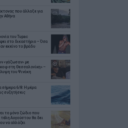
έκτονας που άλλαξε για
ην Αθήνα
ονία του Tupac
φει στο δικαστήριο – Όσα
αν εκείνο το βράδυ
Τον «γάζωσαν» με
κοφ στη Θεσσαλονίκη» –
λυψη του Ψινάκη
 σήμερα 6/8: Η μέρα
τις συζητήσεις
ναι το μόνο ζώδιο που
α τέλη Αυγούστου θα δει
του να αλλάζει