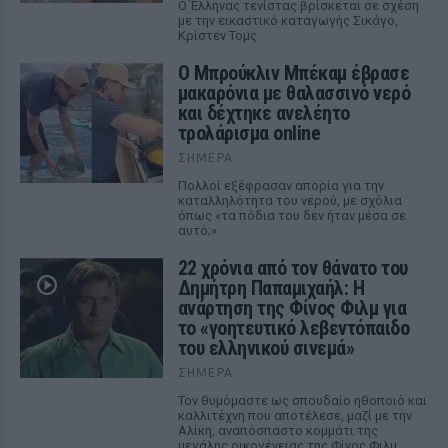
Ο Έλληνας τενίστας βρίσκεται σε σχέση
με την εικαστικό καταγωγής Σικάγο,
Κρίστεν Τομς
Ο Μπρούκλιν Μπέκαμ έβρασε
μακαρόνια με θαλασσινό νερό
και δέχτηκε ανελέητο
τρολάρισμα online
ΣΉΜΕΡΑ
Πολλοί εξέφρασαν απορία για την
καταλληλότητα του νερού, με σχόλια
όπως «τα πόδια του δεν ήταν μέσα σε
αυτό;»
22 χρόνια από τον θάνατο του
Δημήτρη Παπαμιχαήλ: Η
ανάρτηση της Φίνος Φιλμ για
το «γοητευτικό λεβεντόπαιδο
του ελληνικού σινεμά»
ΣΉΜΕΡΑ
Τον θυμόμαστε ως σπουδαίο ηθοποιό και
καλλιτέχνη που αποτέλεσε, μαζί με την
Αλίκη, αναπόσπαστο κομμάτι της
μεγάλης οικογένειας της Φίνος Φιλμ,