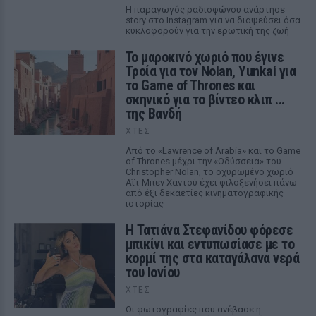
Η παραγωγός ραδιοφώνου ανάρτησε
story στο Instagram για να διαψεύσει όσα
κυκλοφορούν για την ερωτική της ζωή
Το μαροκινό χωριό που έγινε
Τροία για τον Nolan, Yunkai για
το Game of Thrones και
σκηνικό για το βίντεο κλιπ ...
της Βανδή
ΧΤΕΣ
Από το «Lawrence of Arabia» και το Game
of Thrones μέχρι την «Οδύσσεια» του
Christopher Nolan, το οχυρωμένο χωριό
Αΐτ Μπεν Χαντού έχει φιλοξενήσει πάνω
από έξι δεκαετίες κινηματογραφικής
ιστορίας
Η Τατιάνα Στεφανίδου φόρεσε
μπικίνι και εντυπωσίασε με το
κορμί της στα καταγάλανα νερά
του Ιονίου
ΧΤΕΣ
Οι φωτογραφίες που ανέβασε η