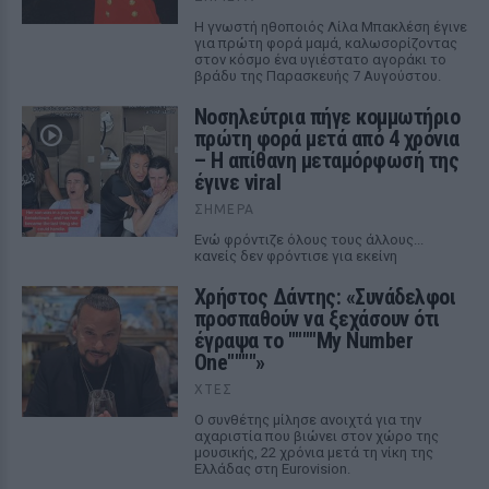
Η γνωστή ηθοποιός Λίλα Μπακλέση έγινε
για πρώτη φορά μαμά, καλωσορίζοντας
στον κόσμο ένα υγιέστατο αγοράκι το
βράδυ της Παρασκευής 7 Αυγούστου.
Νοσηλεύτρια πήγε κομμωτήριο
πρώτη φορά μετά από 4 χρόνια
– Η απίθανη μεταμόρφωσή της
έγινε viral
ΣΉΜΕΡΑ
Ενώ φρόντιζε όλους τους άλλους...
κανείς δεν φρόντισε για εκείνη
Χρήστος Δάντης: «Συνάδελφοι
προσπαθούν να ξεχάσουν ότι
έγραψα το """"My Number
One""""»
ΧΤΕΣ
Ο συνθέτης μίλησε ανοιχτά για την
αχαριστία που βιώνει στον χώρο της
μουσικής, 22 χρόνια μετά τη νίκη της
Ελλάδας στη Eurovision.