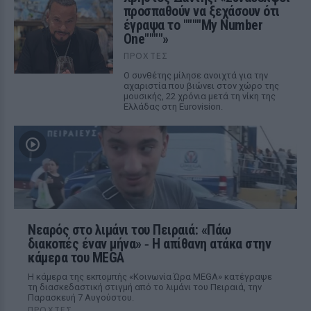
προσπαθούν να ξεχάσουν ότι
έγραψα το """"My Number
One""""»
ΠΡΟΧΤΈΣ
Ο συνθέτης μίλησε ανοιχτά για την
αχαριστία που βιώνει στον χώρο της
μουσικής, 22 χρόνια μετά τη νίκη της
Ελλάδας στη Eurovision.
Νεαρός στο λιμάνι του Πειραιά: «Πάω
διακοπές έναν μήνα» ‑ Η απίθανη ατάκα στην
κάμερα του MEGA
Η κάμερα της εκπομπής «Κοινωνία Ώρα MEGA» κατέγραψε
τη διασκεδαστική στιγμή από το λιμάνι του Πειραιά, την
Παρασκευή 7 Αυγούστου.
ΠΡΟΧΤΈΣ