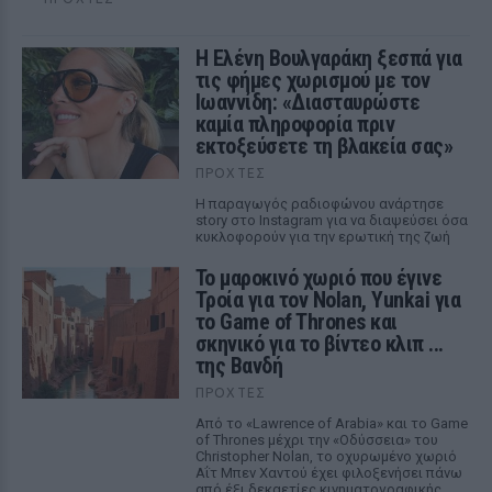
Η Ελένη Βουλγαράκη ξεσπά για
τις φήμες χωρισμού με τον
Ιωαννίδη: «Διασταυρώστε
καμία πληροφορία πριν
εκτοξεύσετε τη βλακεία σας»
ΠΡΟΧΤΈΣ
Η παραγωγός ραδιοφώνου ανάρτησε
story στο Instagram για να διαψεύσει όσα
κυκλοφορούν για την ερωτική της ζωή
Το μαροκινό χωριό που έγινε
Τροία για τον Nolan, Yunkai για
το Game of Thrones και
σκηνικό για το βίντεο κλιπ ...
της Βανδή
ΠΡΟΧΤΈΣ
Από το «Lawrence of Arabia» και το Game
of Thrones μέχρι την «Οδύσσεια» του
Christopher Nolan, το οχυρωμένο χωριό
Αΐτ Μπεν Χαντού έχει φιλοξενήσει πάνω
από έξι δεκαετίες κινηματογραφικής