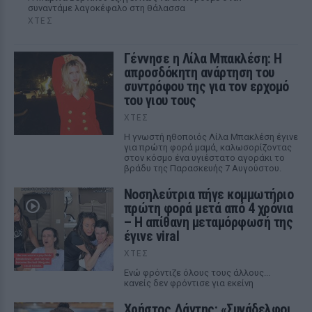
συναντάμε λαγοκέφαλο στη θάλασσα
ΧΤΕΣ
Γέννησε η Λίλα Μπακλέση: Η
απροσδόκητη ανάρτηση του
συντρόφου της για τον ερχομό
του γιου τους
ΧΤΕΣ
Η γνωστή ηθοποιός Λίλα Μπακλέση έγινε
για πρώτη φορά μαμά, καλωσορίζοντας
στον κόσμο ένα υγιέστατο αγοράκι το
βράδυ της Παρασκευής 7 Αυγούστου.
Νοσηλεύτρια πήγε κομμωτήριο
πρώτη φορά μετά από 4 χρόνια
– Η απίθανη μεταμόρφωσή της
έγινε viral
ΧΤΕΣ
Ενώ φρόντιζε όλους τους άλλους...
κανείς δεν φρόντισε για εκείνη
Χρήστος Δάντης: «Συνάδελφοι