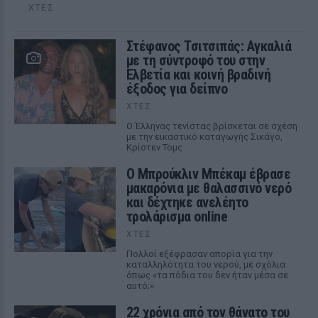
ΧΤΕΣ
Στέφανος Τσιτσιπάς: Αγκαλιά
με τη σύντροφό του στην
Ελβετία και κοινή βραδινή
έξοδος για δείπνο
ΧΤΕΣ
Ο Έλληνας τενίστας βρίσκεται σε σχέση
με την εικαστικό καταγωγής Σικάγο,
Κρίστεν Τομς
Ο Μπρούκλιν Μπέκαμ έβρασε
μακαρόνια με θαλασσινό νερό
και δέχτηκε ανελέητο
τρολάρισμα online
ΧΤΕΣ
Πολλοί εξέφρασαν απορία για την
καταλληλότητα του νερού, με σχόλια
όπως «τα πόδια του δεν ήταν μέσα σε
αυτό;»
22 χρόνια από τον θάνατο του