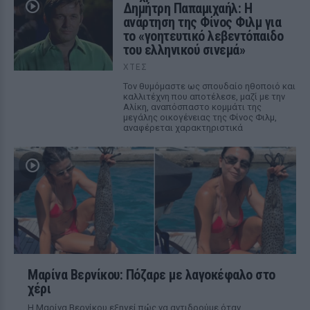
Δημήτρη Παπαμιχαήλ: Η
ανάρτηση της Φίνος Φιλμ για
το «γοητευτικό λεβεντόπαιδο
του ελληνικού σινεμά»
ΧΤΕΣ
Τον θυμόμαστε ως σπουδαίο ηθοποιό και
καλλιτέχνη που αποτέλεσε, μαζί με την
Αλίκη, αναπόσπαστο κομμάτι της
μεγάλης οικογένειας της Φίνος Φιλμ,
αναφέρεται χαρακτηριστικά
Μαρίνα Βερνίκου: Πόζαρε με λαγοκέφαλο στο
χέρι
Η Μαρίνα Βερνίκου εξηγεί πώς να αντιδρούμε όταν