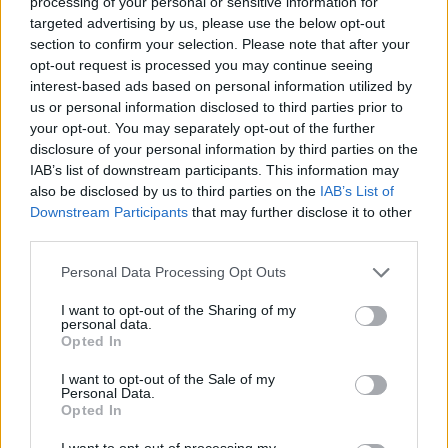
processing of your personal or sensitive information for
targeted advertising by us, please use the below opt-out
ΔΕΙΤΕ ΕΠΙΣΗΣ
section to confirm your selection. Please note that after your
opt-out request is processed you may continue seeing
interest-based ads based on personal information utilized by
ΣΤΗΝ ΙΔΙΑ ΚΑΤΗΓΟΡΙΑ
us or personal information disclosed to third parties prior to
your opt-out. You may separately opt-out of the further
Ατύχημα για τον Ιβάν Σβιτάιλο
disclosure of your personal information by third parties on the
στην Κέρκυρα: «Θα σηκωθώ πιο
IAB’s list of downstream participants. This information may
δυνατός»
also be disclosed by us to third parties on the
IAB’s List of
ΧΤΕΣ
Downstream Participants
that may further disclose it to other
Ο ηθοποιός και χορευτής μοιράστηκε
third parties.
στο Instagram μια φωτογραφία από
πρόσφατη εξέτασή του, με ένα μήνυμα
Personal Data Processing Opt Outs
θάρρους
Φοβερή ιστορία στον ΟΦΗ:
I want to opt-out of the Sharing of my
personal data.
Ένας κάτοχος εισιτηρίου
Opted In
διαρκείας είναι μόλις 2 μηνών
ΧΤΕΣ
I want to opt-out of the Sale of my
Personal Data.
Οπαδός από κούνια κυριολεκτικά στον
Opted In
ΟΦΗ
I want to opt-out of processing my