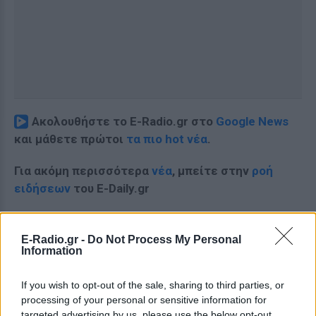
Ακολουθήστε το E-Radio.gr στο
Google News
και μάθετε πρώτοι
τα πιο hot νέα
.
Για ακόμη περισσότερα
νέα
, μπείτε στην
ροή
ειδήσεων
του E-Daily.gr
Ακολουθήστε το E-Radio.gr και στο Instagram
E-Radio.gr -
Do Not Process My Personal
ΔΙΑΦΗΜΙΣΗ
Information
If you wish to opt-out of the sale, sharing to third parties, or
processing of your personal or sensitive information for
targeted advertising by us, please use the below opt-out