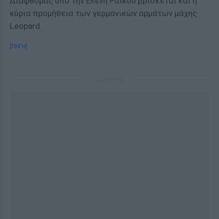
Διαφθοράς υπό την Ελένη Ράικου βρίσκεται και η
κύρια προμήθεια των γερμανικών αρμάτων μάχης
Leopard.
[ΠΗΓΗ]
ΔΙΑΦΗΜΙΣΗ