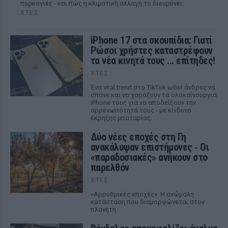
πυρκαγιές - και πώς η κλιματική αλλαγή το διευρύνει.
ΧΤΕΣ
iPhone 17 στα σκουπίδια: Γιατί
Ρώσοι χρήστες καταστρέφουν
τα νέα κινητά τους ... επίτηδες!
ΧΤΕΣ
Ένα viral trend στο TikTok ωθεί άνδρες να
σπάνε και να χαράζουν τα ολοκαίνουργια
iPhone τους για να αποδείξουν την
αρρενωπότητά τους - με κίνδυνο
έκρηξης μπαταρίας.
Δύο νέες εποχές στη Γη
ανακάλυψαν επιστήμονες ‑ Oι
«παραδοσιακές» ανήκουν στο
παρελθόν
ΧΤΕΣ
«Αρρυθμικές εποχές»: Η ανώμαλη
κατάσταση που διαμορφώνεται στον
πλανήτη