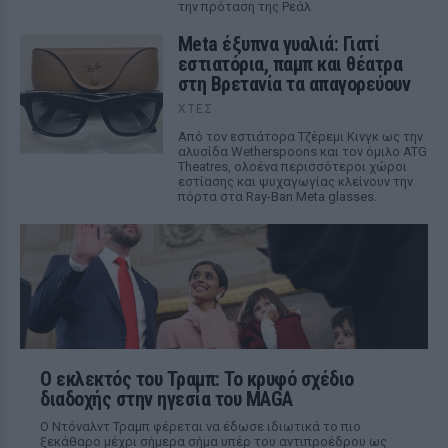
την πρόταση της Ρεάλ
Meta έξυπνα γυαλιά: Γιατί
εστιατόρια, παμπ και θέατρα
στη Βρετανία τα απαγορεύουν
ΧΤΕΣ
Από τον εστιάτορα Τζέρεμι Κινγκ ως την
αλυσίδα Wetherspoons και τον όμιλο ATG
Theatres, ολοένα περισσότεροι χώροι
εστίασης και ψυχαγωγίας κλείνουν την
πόρτα στα Ray-Ban Meta glasses.
Ο εκλεκτός του Τραμπ: Το κρυφό σχέδιο
διαδοχής στην ηγεσία του MAGA
Ο Ντόναλντ Τραμπ φέρεται να έδωσε ιδιωτικά το πιο
ξεκάθαρο μέχρι σήμερα σήμα υπέρ του αντιπροέδρου ως