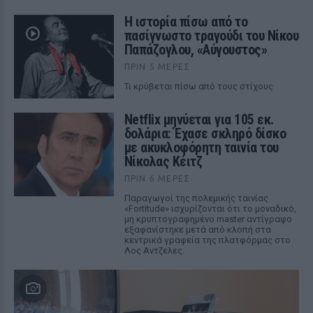
Η ιστορία πίσω από το
πασίγνωστο τραγούδι του Νίκου
Παπάζογλου, «Αύγουστος»
ΠΡΙΝ 5 ΜΈΡΕΣ
Τι κρύβεται πίσω από τους στίχους
Netflix μηνύεται για 105 εκ.
δολάρια: Έχασε σκληρό δίσκο
με ακυκλοφόρητη ταινία του
Νίκολας Κέιτζ
ΠΡΙΝ 6 ΜΈΡΕΣ
Παραγωγοί της πολεμικής ταινίας
«Fortitude» ισχυρίζονται ότι το μοναδικό,
μη κρυπτογραφημένο master αντίγραφο
εξαφανίστηκε μετά από κλοπή στα
κεντρικά γραφεία της πλατφόρμας στο
Λος Αντζελες.