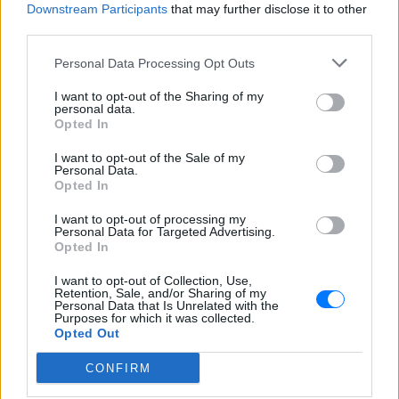
Downstream Participants
that may further disclose it to other
third parties.
Personal Data Processing Opt Outs
Ακολουθήστε το E-Radio.gr στο
Google News
I want to opt-out of the Sharing of my
personal data.
και μάθετε πρώτοι
τα πιο hot νέα
.
Opted In
Εσύ μπήκες στο E-Daily.gr; Τα νέα της ημέρας
I want to opt-out of the Sale of my
Personal Data.
και ότι σου κάνει κλικ!
Opted In
Ακολουθήστε το E-Radio.gr και στο Instagram
I want to opt-out of processing my
Personal Data for Targeted Advertising.
Opted In
ΔΙΑΦΗΜΙΣΗ
I want to opt-out of Collection, Use,
Retention, Sale, and/or Sharing of my
Personal Data that Is Unrelated with the
Purposes for which it was collected.
Opted Out
CONFIRM