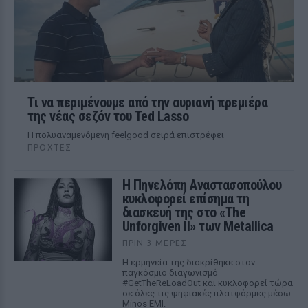
Τι να περιμένουμε από την αυριανή πρεμιέρα
της νέας σεζόν του Ted Lasso
Η πολυαναμενόμενη feelgood σειρά επιστρέφει
ΠΡΟΧΤΈΣ
Η Πηνελόπη Αναστασοπούλου
κυκλοφορεί επίσημα τη
διασκευή της στο «The
Unforgiven II» των Metallica
ΠΡΙΝ 3 ΜΈΡΕΣ
Η ερμηνεία της διακρίθηκε στον
παγκόσμιο διαγωνισμό
#GetTheReLoadOut και κυκλοφορεί τώρα
σε όλες τις ψηφιακές πλατφόρμες μέσω
Minos EMI.