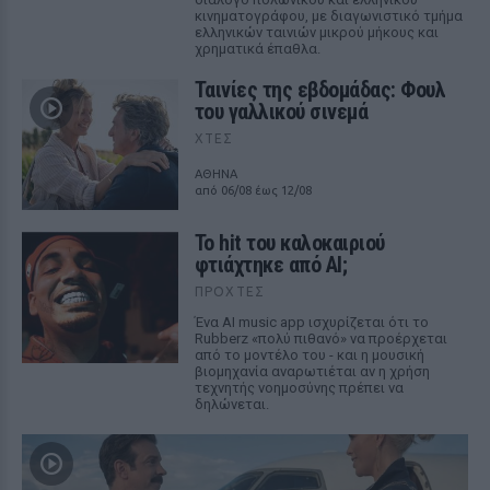
κινηματογράφου, με διαγωνιστικό τμήμα
ελληνικών ταινιών μικρού μήκους και
χρηματικά έπαθλα.
Ταινίες της εβδομάδας: Φουλ
του γαλλικού σινεμά
ΧΤΕΣ
ΑΘΗΝΑ
από 06/08 έως 12/08
Το hit του καλοκαιριού
φτιάχτηκε από AI;
ΠΡΟΧΤΈΣ
Ένα AI music app ισχυρίζεται ότι το
Rubberz «πολύ πιθανό» να προέρχεται
από το μοντέλο του - και η μουσική
βιομηχανία αναρωτιέται αν η χρήση
τεχνητής νοημοσύνης πρέπει να
δηλώνεται.