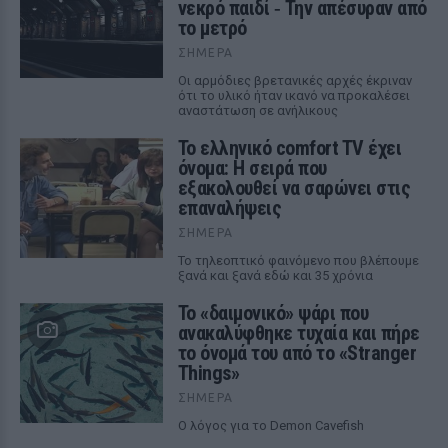
νεκρό παιδί ‑ Την απέσυραν από
το μετρό
ΣΉΜΕΡΑ
Οι αρμόδιες βρετανικές αρχές έκριναν
ότι το υλικό ήταν ικανό να προκαλέσει
αναστάτωση σε ανήλικους
Το ελληνικό comfort TV έχει
όνομα: Η σειρά που
εξακολουθεί να σαρώνει στις
επαναλήψεις
ΣΉΜΕΡΑ
Το τηλεοπτικό φαινόμενο που βλέπουμε
ξανά και ξανά εδώ και 35 χρόνια
Το «δαιμονικό» ψάρι που
ανακαλύφθηκε τυχαία και πήρε
το όνομά του από το «Stranger
Things»
ΣΉΜΕΡΑ
Ο λόγος για το Demon Cavefish