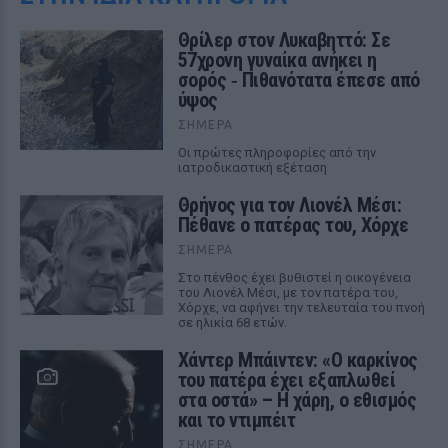
Θρίλερ στον Λυκαβηττό: Σε
57χρονη γυναίκα ανήκει η
σορός ‑ Πιθανότατα έπεσε από
ύψος
ΣΉΜΕΡΑ
Οι πρώτες πληροφορίες από την
ιατροδικαστική εξέταση
Θρήνος για τον Λιονέλ Μέσι:
Πέθανε ο πατέρας του, Χόρχε
ΣΉΜΕΡΑ
Στο πένθος έχει βυθιστεί η οικογένεια
του Λιονέλ Μέσι, με τον πατέρα του,
Χόρχε, να αφήνει την τελευταία του πνοή
σε ηλικία 68 ετών.
Χάντερ Μπάιντεν: «Ο καρκίνος
του πατέρα έχει εξαπλωθεί
στα οστά» – Η χάρη, ο εθισμός
και το ντιμπέιτ
ΣΉΜΕΡΑ