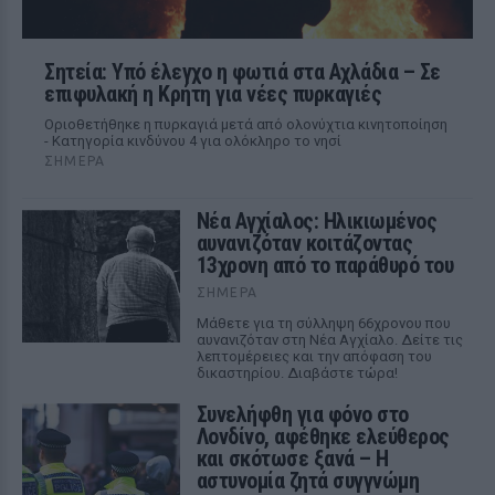
Σητεία: Υπό έλεγχο η φωτιά στα Αχλάδια – Σε
επιφυλακή η Κρήτη για νέες πυρκαγιές
Οριοθετήθηκε η πυρκαγιά μετά από ολονύχτια κινητοποίηση
- Κατηγορία κινδύνου 4 για ολόκληρο το νησί
ΣΉΜΕΡΑ
Νέα Αγχίαλος: Ηλικιωμένος
αυνανιζόταν κοιτάζοντας
13χρονη από το παράθυρό του
ΣΉΜΕΡΑ
Μάθετε για τη σύλληψη 66χρονου που
αυνανιζόταν στη Νέα Αγχίαλο. Δείτε τις
λεπτομέρειες και την απόφαση του
δικαστηρίου. Διαβάστε τώρα!
Συνελήφθη για φόνο στο
Λονδίνο, αφέθηκε ελεύθερος
και σκότωσε ξανά – Η
αστυνομία ζητά συγγνώμη