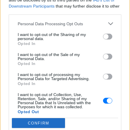
also be disclosed by us to third parties on the
IAB’s List of
Downstream Participants
that may further disclose it to other
third parties.
Personal Data Processing Opt Outs
I want to opt-out of the Sharing of my
personal data.
Opted In
Ακολουθήστε το E-Radio.gr στο
Google News
I want to opt-out of the Sale of my
και μάθετε πρώτοι
τα πιο hot νέα
.
Personal Data.
Opted In
Για ακόμη περισσότερα
νέα
, μπείτε στην
ροή
I want to opt-out of processing my
ειδήσεων
του E-Daily.gr
Personal Data for Targeted Advertising.
Opted In
Ακολουθήστε το E-Radio.gr και στο Instagram
I want to opt-out of Collection, Use,
Retention, Sale, and/or Sharing of my
Personal Data that Is Unrelated with the
ΔΙΑΦΗΜΙΣΗ
Purposes for which it was collected.
Opted Out
CONFIRM