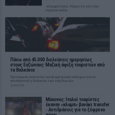
«Σοκαρίστηκα. Ήξερα ότι κάτι δεν
πήγαινε καλά»
Πάνω από 45.000 διελεύσεις ημερησίως
στους Ευζώνους: Μαζική άφιξη τουριστών από
τα Βαλκάνια
Προσωρινή αναστολή των βιομετρικών ελέγχων για να
επισπευστεί η διέλευση των ταξιδιωτών
ΣΉΜΕΡΑ
Μύκονος: Ιταλοί τουρίστες
έκαναν «κλαμπ» βανάκι transfer
‑ Αντιδράσεις για το ξέφρενο
πάρτι