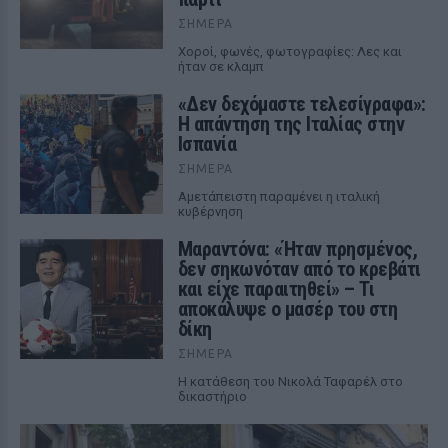
ΣΉΜΕΡΑ
Χοροί, φωνές, φωτογραφίες: Λες και
ήταν σε κλαμπ
«Δεν δεχόμαστε τελεσίγραφα»:
Η απάντηση της Ιταλίας στην
Ισπανία
ΣΉΜΕΡΑ
Αμετάπειστη παραμένει η ιταλική
κυβέρνηση
Μαραντόνα: «Ήταν πρησμένος,
δεν σηκωνόταν από το κρεβάτι
και είχε παραιτηθεί» – Τι
αποκάλυψε ο μασέρ του στη
δίκη
ΣΉΜΕΡΑ
Η κατάθεση του Νικολά Ταφαρέλ στο
δικαστήριο