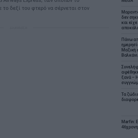
S Airways Express, των οποίων το
MEGA
το δεξί του φτερό να σέρνεται στον
Μαραντό
δεν σηκ
και είχε
αποκάλυ
ΔΙΑΦΗΜΙΣΗ
Πάνω απ
ημερησί
Μαζική 
Βαλκάνι
Συνελήφ
αφέθηκε
ξανά – 
συγγνώ
Τα ζώδια
διαφορ
Marfin: 
46χρονη