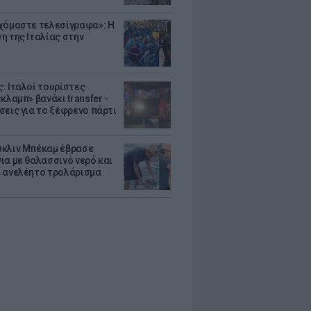
χόμαστε τελεσίγραφα»: Η
η της Ιταλίας στην
: Ιταλοί τουρίστες
κλαμπ» βανάκι transfer -
σεις για το ξέφρενο πάρτι
κλιν Μπέκαμ έβρασε
ια με θαλασσινό νερό και
 ανελέητο τρολάρισμα