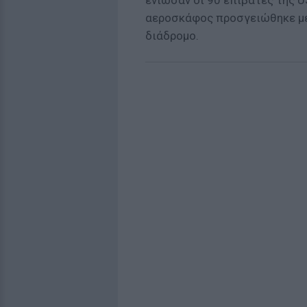
ένιωσαν οι 90 επιβάτες της U
αεροσκάφος προσγειώθηκε με 
διάδρομο.