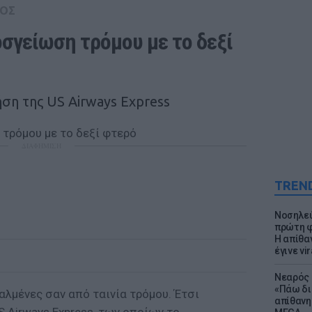
ΟΣ
σγείωση τρόμου με το δεξί 
ήση της US Airways Express
ΔΙΑΦΗΜΙΣΗ
TREN
Νοσηλεύ
πρώτη φ
Η απίθα
έγινε vir
Νεαρός 
«Πάω δι
λμένες σαν από ταινία τρόμου. Έτσι
απίθανη