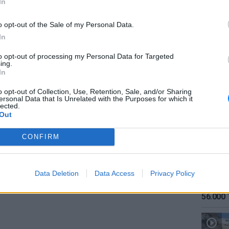
In
o opt-out of the Sale of my Personal Data.
In
to opt-out of processing my Personal Data for Targeted
ing.
ΕΙΔΗΣΕΙ
In
Καιρός:
σήμερα
o opt-out of Collection, Use, Retention, Sale, and/or Sharing
gr στο
Google News
και μάθετε πρώτοι
τα
ersonal Data that Is Unrelated with the Purposes for which it
lected.
Out
 μπείτε στην
ροή ειδήσεων
του E-Daily.gr
CONFIRM
r και στο Instagram
Data Deletion
Data Access
Privacy Policy
ΔΙΑΦΗΜΙΣΗ
ΕΙΔΗΣΕΙ
Αύγουσ
56.000 