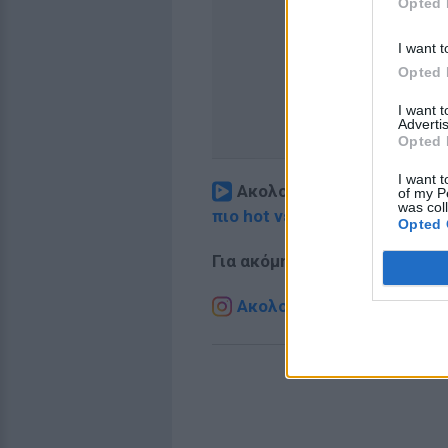
Opted 
I want t
Opted 
I want 
Advertis
Opted 
I want t
Ακολουθήστε το E-Radio.
of my P
was col
πιο hot νέα
.
Opted 
Για ακόμη περισσότερα
νέα
,
Ακολουθήστε το E-Radio.g