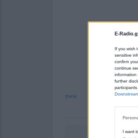
E-Radio.g
If you wish 
sensitive in
confirm you
continue se
information 
further disc
participants
Downstream 
[ΠΗΓΗ]
Persona
I want t