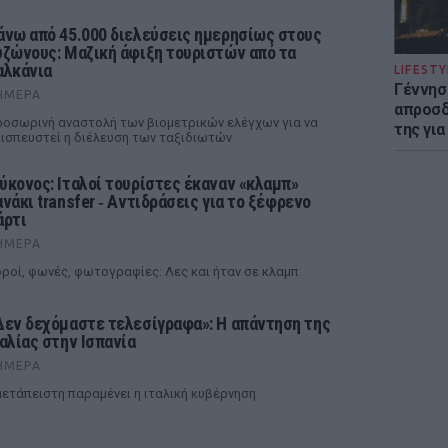
άνω από 45.000 διελεύσεις ημερησίως στους
υζώνους: Μαζική άφιξη τουριστών από τα
αλκάνια
LIFESTY
Γέννησ
ΉΜΕΡΑ
απροσδ
οσωρινή αναστολή των βιομετρικών ελέγχων για να
της για
ισπευστεί η διέλευση των ταξιδιωτών
ύκονος: Ιταλοί τουρίστες έκαναν «κλαμπ»
ανάκι transfer ‑ Αντιδράσεις για το ξέφρενο
άρτι
ΉΜΕΡΑ
ροί, φωνές, φωτογραφίες: Λες και ήταν σε κλαμπ
Δεν δεχόμαστε τελεσίγραφα»: Η απάντηση της
ταλίας στην Ισπανία
ΉΜΕΡΑ
ετάπειστη παραμένει η ιταλική κυβέρνηση