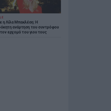
LE
ε η Λίλα Μπακλέση: Η
όκητη ανάρτηση του συντρόφου
 τον ερχομό του γιου τους