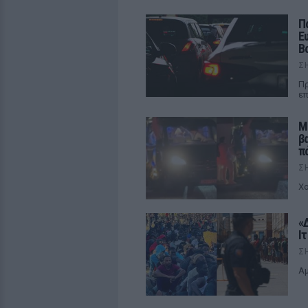
Π
Ε
Β
Σ
Πρ
επ
Μ
β
π
Σ
Χο
«
Ι
Σ
Αμ