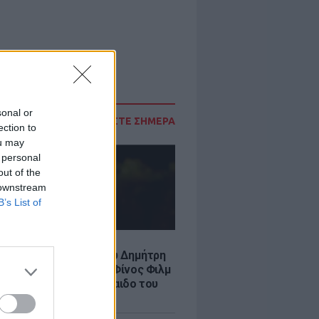
sonal or
ΔΙΑΒΑΣΤΕ ΣΗΜΕΡΑ
ection to
ou may
 personal
out of the
 downstream
B’s List of
LE
νια από τον θάνατο του Δημήτρη
χαήλ: Η ανάρτηση της Φίνος Φιλμ
 «γοητευτικό λεβεντόπαιδο του
κού σινεμά»