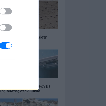
Σ
 Πού θα «χτυπήσει» η ζέστη
Σ
τος: Ρεκόρ Αναχωρήσεων με
Ταξιδιώτες στα Λιμάνια