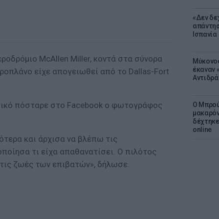
«Δεν δε
απάντησ
Ισπανία
ροδρόμιο McAllen Miller, κοντά στα σύνορα
Μύκονος
έκαναν «
εροπλάνο είχε απογειωθεί από το Dallas-Fort
Αντιδρά
ικό πόσταρε στο Facebook ο φωτογράφος
Ο Μπρού
μακαρόν
δέχτηκε
online
ότερα και άρχισα να βλέπω τις
ποίησα τι είχα απαθανατίσει. Ο πιλότος
τις ζωές των επιβατών», δήλωσε.