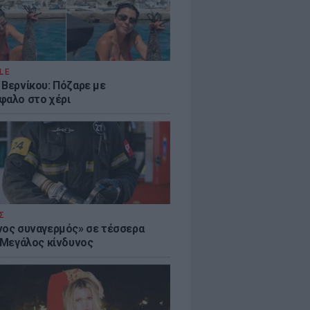
LE
 Βερνίκου: Πόζαρε με
φαλο στο χέρι
Σ
νος συναγερμός» σε τέσσερα
- Μεγάλος κίνδυνος