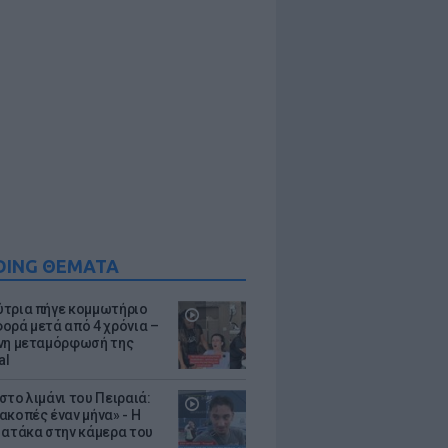
DING ΘΕΜΑΤΑ
τρια πήγε κομμωτήριο
ορά μετά από 4 χρόνια –
νη μεταμόρφωσή της
al
στο λιμάνι του Πειραιά:
ακοπές έναν μήνα» - Η
 ατάκα στην κάμερα του