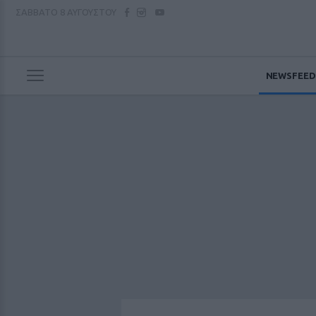
ΣΑΒΒΑΤΟ
8 ΑΥΓΟΥΣΤΟΥ
NEWSFEED