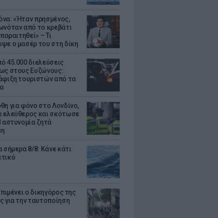
να: «Ήταν πρησμένος,
ωνόταν από το κρεβάτι
 παραιτηθεί» – Τι
ψε ο μασέρ του στη δίκη
ό 45.000 διελεύσεις
ως στους Ευζώνους:
άφιξη τουριστών από τα
α
θη για φόνο στο Λονδίνο,
 ελεύθερος και σκότωσε
Η αστυνομία ζητά
μη
 σήμερα 8/8: Κάνε κάτι
ετικό
Επιμένει ο δικηγόρος της
ς για την ταυτοποίηση