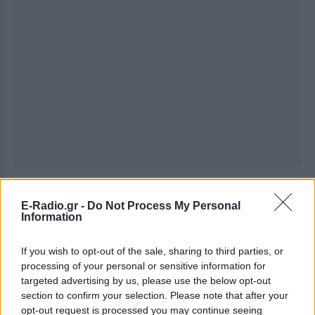
Ακολουθήστε το E-Radio.gr στο
Google News
και μάθετε πρώτοι
τα πιο hot νέα
.
E-Radio.gr -
Do Not Process My Personal
Information
Για ακόμη περισσότερα
νέα
, μπείτε στην
ροή
If you wish to opt-out of the sale, sharing to third parties, or
ειδήσεων
του E-Daily.gr
processing of your personal or sensitive information for
targeted advertising by us, please use the below opt-out
Ακολουθήστε το E-Radio.gr και στο Instagram
section to confirm your selection. Please note that after your
opt-out request is processed you may continue seeing
ΔΙΑΦΗΜΙΣΗ