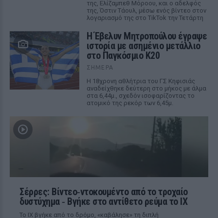
της, Ελίζαμπεθ Μόροου, και ο αδελφός
της, Όστιν Τάουλ, μέσω ενός βίντεο στον
λογαριασμό της στο TikTok την Τετάρτη
Η Έβελυν Μητροπούλου έγραψε
ιστορία με ασημένιο μετάλλιο
στο Παγκόσμιο Κ20
ΣΉΜΕΡΑ
Η 18χρονη αθλήτρια του ΓΣ Κηφισιάς
αναδείχθηκε δεύτερη στο μήκος με άλμα
στα 6,44μ., σχεδόν ισοφαρίζοντας το
ατομικό της ρεκόρ των 6,45μ.
Σέρρες: Βίντεο‑ντοκουμέντο από το τροχαίο
δυστύχημα ‑ Βγήκε στο αντίθετο ρεύμα το ΙΧ
Το ΙΧ βγήκε από το δρόμο, «καβάλησε» τη διπλή