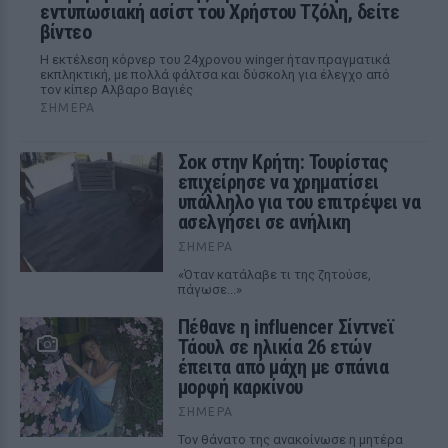
εντυπωσιακή ασίστ του Χρήστου Τζόλη, δείτε
βίντεο
Η εκτέλεση κόρνερ του 24χρονου winger ήταν πραγματικά
εκπληκτική, με πολλά φάλτσα και δύσκολη για έλεγχο από
τον κίπερ Αλβαρο Βαγιές
ΣΉΜΕΡΑ
Σοκ στην Κρήτη: Τουρίστας
επιχείρησε να χρηματίσει
υπάλληλο για του επιτρέψει να
ασελγήσει σε ανήλικη
ΣΉΜΕΡΑ
«Όταν κατάλαβε τι της ζητούσε,
πάγωσε...»
Πέθανε η influencer Σίντνεϊ
Τάουλ σε ηλικία 26 ετών
έπειτα από μάχη με σπάνια
μορφή καρκίνου
ΣΉΜΕΡΑ
Τον θάνατο της ανακοίνωσε η μητέρα