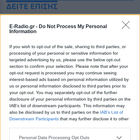
ΔΕΙΤΕ ΕΠΙΣΗΣ
ΣΤΗΝ ΙΔΙΑ ΚΑΤΗΓΟΡΙΑ
E-Radio.gr -
Do Not Process My Personal
Information
Ιωάννα Τούνη: «Έβγαλα όλο το
βράδυ στο νοσοκομείο με ορούς
If you wish to opt-out of the sale, sharing to third parties, or
και αντιβιώσεις»
processing of your personal or sensitive information for
ΠΡΙΝ 10 ΏΡΕΣ
targeted advertising by us, please use the below opt-out
section to confirm your selection. Please note that after your
Η επιχειρηματίας έπαθε τροφική
δηλητηρίαση και μοιράστηκε με τους
opt-out request is processed you may continue seeing
followers της στο Instagram τις δύσκολες
interest-based ads based on personal information utilized by
ώρες που πέρασε.
us or personal information disclosed to third parties prior to
Ατύχημα για τον Ιβάν Σβιτάιλο
your opt-out. You may separately opt-out of the further
στην Κέρκυρα: «Θα σηκωθώ πιο
disclosure of your personal information by third parties on the
δυνατός»
IAB’s list of downstream participants. This information may
also be disclosed by us to third parties on the
IAB’s List of
ΧΤΕΣ
Downstream Participants
that may further disclose it to other
Ο ηθοποιός και χορευτής μοιράστηκε
third parties.
στο Instagram μια φωτογραφία από
πρόσφατη εξέτασή του, με ένα μήνυμα
θάρρους
Personal Data Processing Opt Outs