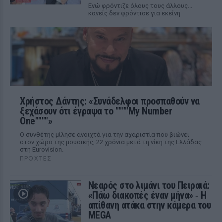
Ενώ φρόντιζε όλους τους άλλους...
κανείς δεν φρόντισε για εκείνη
Χρήστος Δάντης: «Συνάδελφοι προσπαθούν να
ξεχάσουν ότι έγραψα το """"My Number
One""""»
Ο συνθέτης μίλησε ανοιχτά για την αχαριστία που βιώνει
στον χώρο της μουσικής, 22 χρόνια μετά τη νίκη της Ελλάδας
στη Eurovision.
ΠΡΟΧΤΈΣ
Νεαρός στο λιμάνι του Πειραιά:
«Πάω διακοπές έναν μήνα» ‑ Η
απίθανη ατάκα στην κάμερα του
MEGA