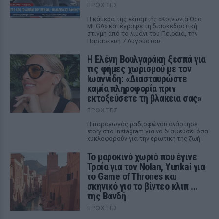
ΠΡΟΧΤΈΣ
Η κάμερα της εκπομπής «Κοινωνία Ώρα
MEGA» κατέγραψε τη διασκεδαστική
στιγμή από το λιμάνι του Πειραιά, την
Παρασκευή 7 Αυγούστου.
Η Ελένη Βουλγαράκη ξεσπά για
τις φήμες χωρισμού με τον
Ιωαννίδη: «Διασταυρώστε
καμία πληροφορία πριν
εκτοξεύσετε τη βλακεία σας»
ΠΡΟΧΤΈΣ
Η παραγωγός ραδιοφώνου ανάρτησε
story στο Instagram για να διαψεύσει όσα
κυκλοφορούν για την ερωτική της ζωή
Το μαροκινό χωριό που έγινε
Τροία για τον Nolan, Yunkai για
το Game of Thrones και
σκηνικό για το βίντεο κλιπ ...
της Βανδή
ΠΡΟΧΤΈΣ