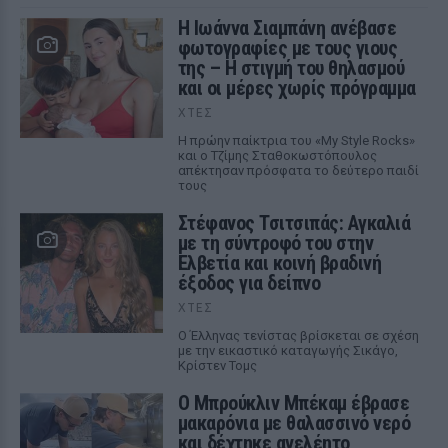
H Ιωάννα Σιαμπάνη ανέβασε
φωτογραφίες με τους γιους
της – Η στιγμή του θηλασμού
και οι μέρες χωρίς πρόγραμμα
ΧΤΕΣ
Η πρώην παίκτρια του «My Style Rocks»
και ο Τζίμης Σταθοκωστόπουλος
απέκτησαν πρόσφατα το δεύτερο παιδί
τους
Στέφανος Τσιτσιπάς: Αγκαλιά
με τη σύντροφό του στην
Ελβετία και κοινή βραδινή
έξοδος για δείπνο
ΧΤΕΣ
Ο Έλληνας τενίστας βρίσκεται σε σχέση
με την εικαστικό καταγωγής Σικάγο,
Κρίστεν Τομς
Ο Μπρούκλιν Μπέκαμ έβρασε
μακαρόνια με θαλασσινό νερό
και δέχτηκε ανελέητο