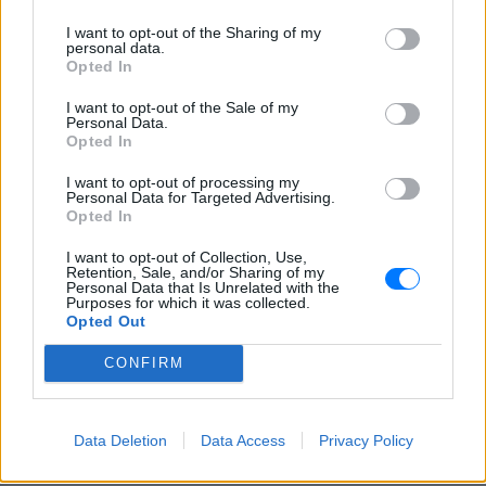
Φοβερή ιστορία στον ΟΦΗ:
I want to opt-out of the Sharing of my
Ένας κάτοχος εισιτηρίου
personal data.
διαρκείας είναι μόλις 2 μηνών
Opted In
ΧΤΕΣ
I want to opt-out of the Sale of my
Personal Data.
Οπαδός από κούνια κυριολεκτικά στον
ΟΦΗ
Opted In
I want to opt-out of processing my
Personal Data for Targeted Advertising.
Opted In
I want to opt-out of Collection, Use,
Retention, Sale, and/or Sharing of my
Personal Data that Is Unrelated with the
Purposes for which it was collected.
Opted Out
Διακοπές στη Μύκονο για τη Βάλια
CONFIRM
Χατζηθεοδώρου ‑ οι φωτογραφίες με μαγιό
στην παραλία
Μέσα από ανάρτηση στο Instagram μοιράστηκε στιγμές από
τις καλοκαιρινές της διακοπές στο νησί των ανέμων
Data Deletion
Data Access
Privacy Policy
ΧΤΕΣ