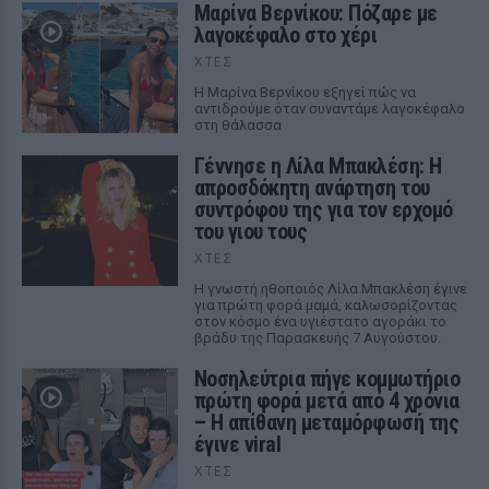
Μαρίνα Βερνίκου: Πόζαρε με
λαγοκέφαλο στο χέρι
ΧΤΕΣ
Η Μαρίνα Βερνίκου εξηγεί πώς να
αντιδρούμε όταν συναντάμε λαγοκέφαλο
στη θάλασσα
Γέννησε η Λίλα Μπακλέση: Η
απροσδόκητη ανάρτηση του
συντρόφου της για τον ερχομό
του γιου τους
ΧΤΕΣ
Η γνωστή ηθοποιός Λίλα Μπακλέση έγινε
για πρώτη φορά μαμά, καλωσορίζοντας
στον κόσμο ένα υγιέστατο αγοράκι το
βράδυ της Παρασκευής 7 Αυγούστου.
Νοσηλεύτρια πήγε κομμωτήριο
πρώτη φορά μετά από 4 χρόνια
– Η απίθανη μεταμόρφωσή της
έγινε viral
ΧΤΕΣ