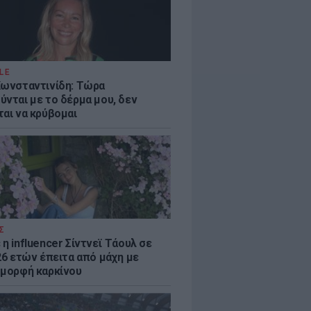
LE
Κωνσταντινίδη: Τώρα
ύνται με το δέρμα μου, δεν
ται να κρύβομαι
Σ
η influencer Σίντνεϊ Τάουλ σε
26 ετών έπειτα από μάχη με
 μορφή καρκίνου