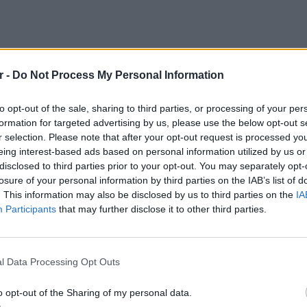
r -
Do Not Process My Personal Information
to opt-out of the sale, sharing to third parties, or processing of your per
formation for targeted advertising by us, please use the below opt-out s
r selection. Please note that after your opt-out request is processed y
eing interest-based ads based on personal information utilized by us or
disclosed to third parties prior to your opt-out. You may separately opt-
losure of your personal information by third parties on the IAB’s list of
. This information may also be disclosed by us to third parties on the
IA
Participants
that may further disclose it to other third parties.
LIFESTY
Η Μαρι
Φραγκού
l Data Processing Opt Outs
ωραίος
o opt-out of the Sharing of my personal data.
οια εταιρεία ακολουθεί αυτές τις τακτικές,