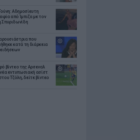
Τούνη: Αδημοσίευτη
φία από Ίμπιζα με τον
 Σπυριδωνίδη
 παρουσιάστρια που
ήθηκε κατά τη διάρκεια
 ειδήσεων
ρό βίντεο της Αρσεναλ
 νέα εντυπωσιακή ασίστ
στου Τζόλη, δείτε βίντεο