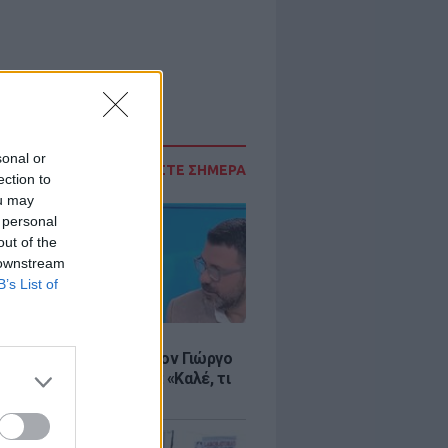
sonal or
ΔΙΑΒΑΣΤΕ ΣΗΜΕΡΑ
ection to
ou may
 personal
out of the
 downstream
B’s List of
LE
άννα Γεωργαντή είδε τον Γιώργο
λη και έμεινε άφωνη: «Καλέ, τι
 που είναι»