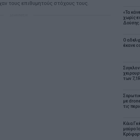
χαν τους επιθυμητούς στόχους τους.
«Τα κάν
ΔΙΑΦΗΜΙΣΗ
χωρίς ε
Δούσης.
Ο αδελφ
έκανε c
Συγκλον
χειρουρ
των 7,1
Σαρωτικ
με dron
τις περ
Κάια Γκ
μαύρο lo
Κρόφορ