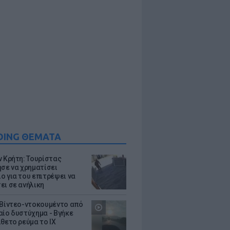
DING ΘΕΜΑΤΑ
ν Κρήτη: Τουρίστας
ησε να χρηματίσει
ο για του επιτρέψει να
ει σε ανήλικη
 Βίντεο-ντοκουμέντο από
αίο δυστύχημα - Βγήκε
ίθετο ρεύμα το ΙΧ