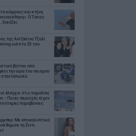
ετε κάφρους και κτήνη
νσυναίσθηση»: Ο Τάσος
..δικάζει
ός της Αντζελίνα Τζολί
oming out στα 53 του
ιστικό βίντεο από
γείο την ώρα του σεισμού
R στην Ιαπωνία
οί έλεγχοι στις παραλίες
es – Ποιες περιοχές είχαν
ισσότερες παραβάσεις
έρμπερ: Με αποκαλυπτικό
ok θύμισε τη Σίντι
ντ