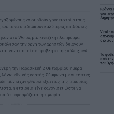
Ιωάννα 
φωτογρα
Δημήτρη
ργαζομένους να συρθούν γονατιστοί στους
, ώστε να επιδιώκουν καλύτερες επιδόσεις.
Viral η
αποκοιμ
καν στο Weibο, μια κινεζική πλατφόρμα
δελτίου
ροκάλεσαν την οργή των χρηστών δείχνουν
ται γονατιστοί σε προβλήτα της πόλης, ενώ
Το φοβε
από την
του Χρή
συνέβη την Παρασκευή 2 Οκτωβρίου, ημέρα
ι, λόγω εθνικής εορτής. Σύμφωνα με αυτόπτες
ωλητών είχαν φθαρεί εξαιτίας της τιμωρίας.
λιστα, η εταιρεία είχε κανονίσει ώστε να
ει ότι εφαρμόζεται η τιμωρία.
ΔΙΑΦΗΜΙΣΗ