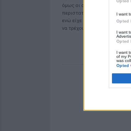
Opted 
όμως οι συγκεκριμένες εικόν
περιστατικό είχε σημειωθεί π
I want t
ενώ είχε ακουστεί ότι άλλες
Opted 
να τρέχουν ημίγuμνοι στους δ
I want 
Advertis
Opted 
I want t
of my P
was col
Opted 