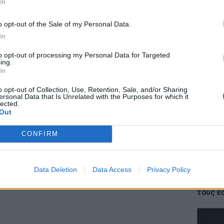
In
ες δεν είναι πρωτόγνωρες. Παρόμοιο
ριν δύο χρόνια από εταιρεία καλλυντικών,
o opt-out of the Sale of my Personal Data.
 εταιρείες αναγκάζουν πολλούς εργαζομένους
In
ρόμους.
to opt-out of processing my Personal Data for Targeted
ΕΙΔΗΣΕΙ
ing.
Πουέρτ
In
εν μέσ
o opt-out of Collection, Use, Retention, Sale, and/or Sharing
ersonal Data that Is Unrelated with the Purposes for which it
lected.
ΔΙΑΦΗΜΙΣΗ
Out
CONFIRM
ΕΙΔΗΣΕΙ
Data Deletion
Data Access
Privacy Policy
Φωτιά 
«ήρωες
τους έ