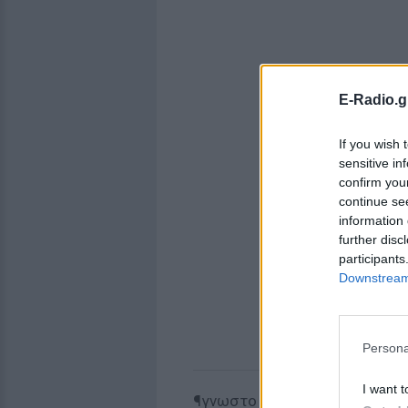
E-Radio.g
If you wish 
sensitive in
confirm you
continue se
information 
further disc
participants
Downstream 
Persona
I want t
¶γνωστο παραμένει ως τώρα π