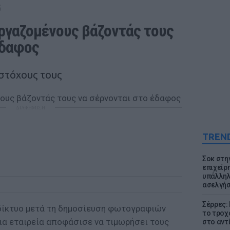
G
ργαζομένους βάζοντάς τους 
έδαφος
 στόχους τους
ΔΙΑΦΗΜΙΣΗ
TREN
Σοκ στη
επιχείρ
υπάλληλ
ασελγήσ
Σέρρες:
δίκτυο μετά τη δημοσίευση φωτογραφιών
το τροχ
μια εταιρεία αποφάσισε να τιμωρήσει τους
στο αντ