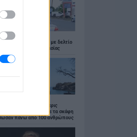
Σ
ο Ρίκο: Διανομή νερού με δελτίο
ω παρατεταμένης ξηρασίας
Σ
στο Ρέθυμνο: Οι τέσσερις
 της θάλασσας» που με τα σκάφη
σωσαν πάνω από 100 ανθρώπους