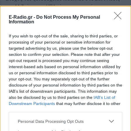
του Μιζούρι στις ΗΠΑ είναι να μεταφέρει τους
επισκέπτες σε ένα ταξίδι στον χώρο και τον χρόνο
E-Radio.gr -
Do Not Process My Personal
με μια «απαλή προσγείωση στην ικανοποίηση». Το
Information
ξενοδοχείο, που άνοιξε το 2009, φιλοξενεί το
If you wish to opt-out of the sale, sharing to third parties, or
βραβευμένο εστιατόριο Eclipse.
processing of your personal or sensitive information for
targeted advertising by us, please use the below opt-out
Pengheng Space Capsules Hotel, Shenzhen, Κίνα
section to confirm your selection. Please note that after your
opt-out request is processed you may continue seeing
interest-based ads based on personal information utilized by
Είναι το ξενοδοχείο που δεν χρειάστηκε να
us or personal information disclosed to third parties prior to
αναζητήσει προσωπικό, καθώς όλοι οι εργαζόμενοί
your opt-out. You may separately opt-out of the further
disclosure of your personal information by third parties on the
του είναι ρομπότ. Από τη ρεσεψιόν ως την
IAB’s list of downstream participants. This information may
ασφάλεια και τους σερβιτόρους, το ξενοδοχείο
also be disclosed by us to third parties on the
IAB’s List of
μάλλον έφτιαξε, παρά προσέλαβε τους υπαλλήλους
Downstream Participants
that may further disclose it to other
του.
third parties.
Personal Data Processing Opt Outs
Το ξενοδοχείο διαθέτει δωμάτια που έχουν στο
σχήμα κάψουλας και συνδυάζουν χαμηλές τιμές και