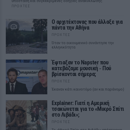
υπόσταση και συγκεκριμένες οδηγίες ανακύκλωσης.
ΠΡΟΧΤΈΣ
Ο αρχιτέκτονας που άλλαξε για
πάντα την Αθήνα
ΠΡΟΧΤΈΣ
Όταν το οικουμενικό συνάντησε την
ελληνικότητα
Έφτιαξαν το Napster που
κατεβάζαμε μουσική ‑ Πού
βρίσκονται σήμερα;
ΠΡΟΧΤΈΣ
Έκαναν κάτι καινοτόμο (αν και παράνομο)
Explainer: Γιατί η Αμερική
τσακώνεται για το «Μικρό Σπίτι
στο Λιβάδι»;
ΠΡΟΧΤΈΣ
Το «Μικρό Σπίτι στο Λιβάδι» επέστρεψε