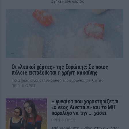
βγήκε πολύ ακριβό
Οι «λευκοί χάρτες» της Ευρώπης: Σε ποιες
πόλεις εκτοξεύεται η χρήση κοκαΐνης
Ποια πόλη είναι στην κορυφή της ευρωπαϊκής λίστας
ΠΡΙΝ 8 ΏΡΕΣ
Η γυναίκα που χαρακτηρίζεται
«ο νέος Αϊνστάιν» και το MIT
παραλίγο να την ... χάσει
ΠΡΙΝ 8 ΏΡΕΣ
Από γκαράζ στο Σικάγο, στην αιχμή της